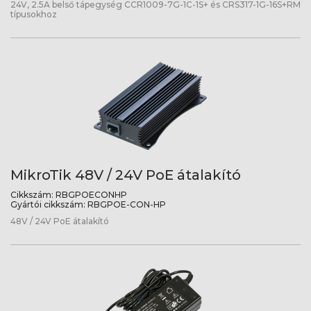
24V, 2.5A belső tápegység CCR1009-7G-1C-1S+ és CRS317-1G-16S+RM
típusokhoz
MikroTik 48V / 24V PoE átalakító
Cikkszám:
RBGPOECONHP
Gyártói cikkszám:
RBGPOE-CON-HP
48V / 24V PoE átalakító