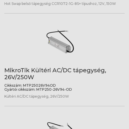
Hot Swap belső tápegység CCR1072-1G-8S+ típushoz, 12V, 150W
MikroTik Kültéri AC/DC tápegység,
26V/250W
Cikkszám:
MTP25026V94OD
Gyártói cikkszám:
MTP250-26V94-OD
Kültéri AC/DC tápegység, 26V/250W