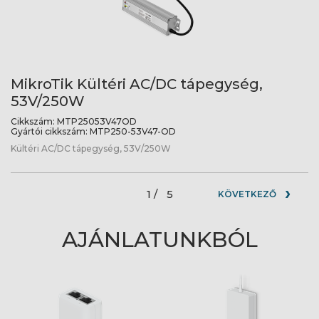
MikroTik Kültéri AC/DC tápegység,
53V/250W
Cikkszám:
MTP25053V47OD
Gyártói cikkszám:
MTP250-53V47-OD
Kültéri AC/DC tápegység, 53V/250W
1 /
5
KÖVETKEZŐ
AJÁNLATUNKBÓL