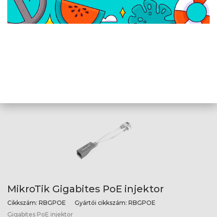
MikroTik Belső tápegység revision r2
CCR1036 sorozathoz
Cikkszám:
UP1302C12
Gyártói cikkszám:
UP1302C-12
Belső tápegység revision r2 CCR1036 sorozathoz, 12V 10,8A
MikroTik Gigabites PoE injektor
Cikkszám:
RBGPOE
Gyártói cikkszám:
RBGPOE
Gigabites PoE injektor