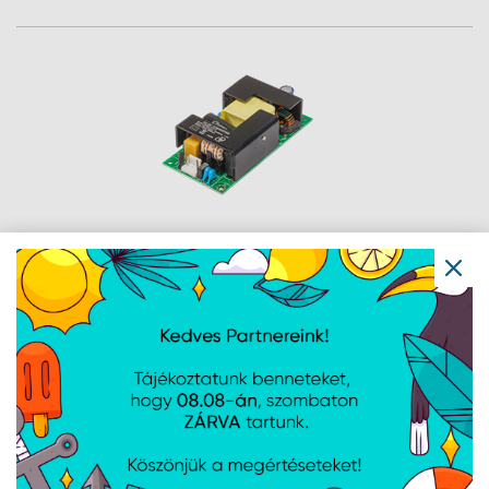
MikroTik Belső tápegység revision r2
CCR1016 sorozathoz
Cikkszám:
GB60AS12
Gyártói cikkszám:
GB60A-S12
Belső tápegység revision r2 CCR1016 sorozathoz, 12V 5A