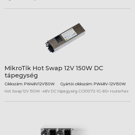
MikroTik Hot Swap 12V 150W DC
tápegység
Cikkszám:
PW48V12V150W
Gyártói cikkszám:
PW48V-12V150W
Hot Swap 12V 150W -48V DC tápegység CCR1072-1G-8S+ routerhez