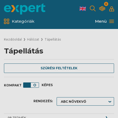
0
Kategóriák
Menü
Kezdőoldal
Hálózat
Tápellátás
Tápellátás
SZŰRÉSI FELTÉTELEK
KÉPES
RENDEZÉS:
98 TERMÉK