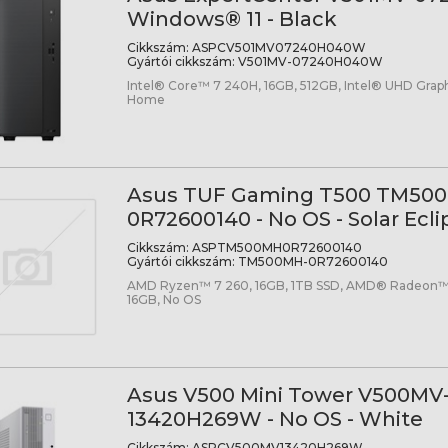
Windows® 11 - Black
Cikkszám:
ASPCV501MV07240H040W
Gyártói cikkszám:
V501MV-07240H040W
Intel® Core™ 7 240H, 16GB, 512GB, Intel® UHD Grap
Home
Asus TUF Gaming T500 TM50
0R72600140 - No OS - Solar Ecli
Cikkszám:
ASPTM500MH0R72600140
Gyártói cikkszám:
TM500MH-0R72600140
AMD Ryzen™ 7 260, 16GB, 1TB SSD, AMD® Radeon
16GB, No OS
Asus V500 Mini Tower V500MV
13420H269W - No OS - White
Cikkszám:
ASPCV500MV13420H269W