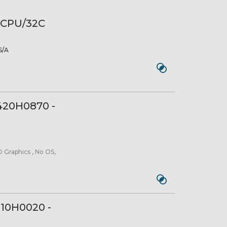
 CPU/32C
/A
420H0870 -
 Graphics , No OS,
10H0020 -