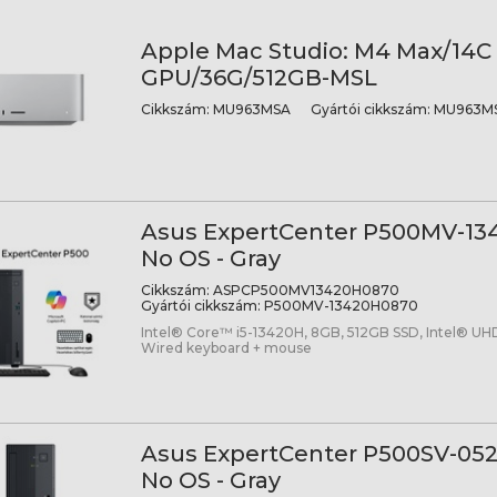
Apple Mac Studio: M4 Max/14C
GPU/36G/512GB-MSL
Cikkszám:
MU963MSA
Gyártói cikkszám:
MU963MS
Asus ExpertCenter P500MV-13
No OS - Gray
Cikkszám:
ASPCP500MV13420H0870
Gyártói cikkszám:
P500MV-13420H0870
Intel® Core™ i5-13420H, 8GB, 512GB SSD, Intel® UHD
Wired keyboard + mouse
Asus ExpertCenter P500SV-052
No OS - Gray