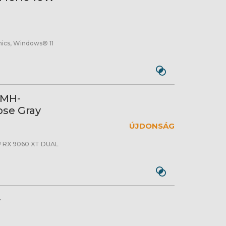
hics, Windows® 11
0MH-
pse Gray
ÚJDONSÁG
™ RX 9060 XT DUAL
-