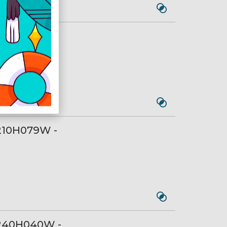
40H0130 -
210H079W -
7240H040W -