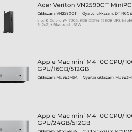
Acer Veriton VN2590GT MiniPC 
Cikkszám:
VN2590GT
Gyártói cikkszám:
DT.R0GE
Intel® Celeron™ 7305, 8GB DDR4, 128GB UFS, Intel®
6 (2x2) + Bluetooth, 65W
Apple Mac mini M4 10C CPU/10
GPU/16GB/512GB
Cikkszám:
MU9E3MSA
Gyártói cikkszám:
MU9E3M
Apple Mac mini M4 10C CPU/10
GPU/24GB/512GB
Cikkszám:
MCYT4MSA
Gyártói cikkszám:
MCYT4MS