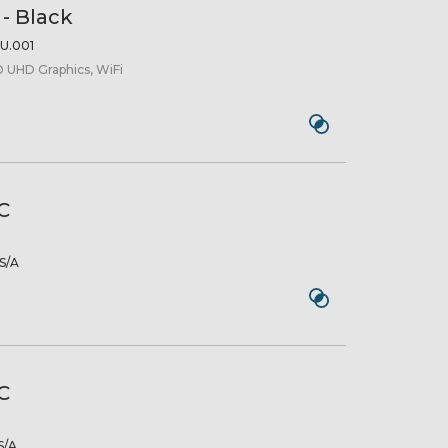
- Black
U.001
 UHD Graphics, WiFi
C
S/A
C
/A