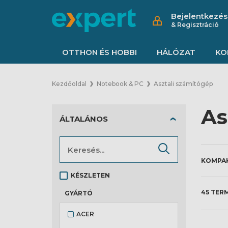
Bejelentkezés
& Regisztráció
OTTHON ÉS HOBBI
HÁLÓZAT
KO
Kezdőoldal
Notebook & PC
Asztali számítógép
As
ÁLTALÁNOS
KÉSZLETEN
45 TER
GYÁRTÓ
ACER