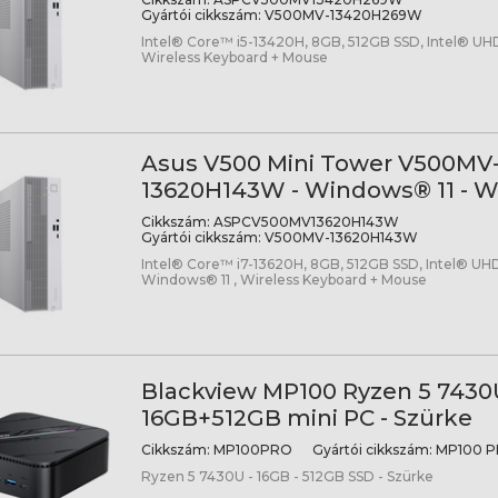
Gyártói cikkszám:
V500MV-13420H269W
Intel® Core™ i5-13420H, 8GB, 512GB SSD, Intel® UHD
Wireless Keyboard + Mouse
Asus V500 Mini Tower V500MV
13620H143W - Windows® 11 - W
Cikkszám:
ASPCV500MV13620H143W
Gyártói cikkszám:
V500MV-13620H143W
Intel® Core™ i7-13620H, 8GB, 512GB SSD, Intel® UHD
Windows® 11 , Wireless Keyboard + Mouse
Blackview MP100 Ryzen 5 7430
16GB+512GB mini PC - Szürke
Cikkszám:
MP100PRO
Gyártói cikkszám:
MP100 
Ryzen 5 7430U - 16GB - 512GB SSD - Szürke