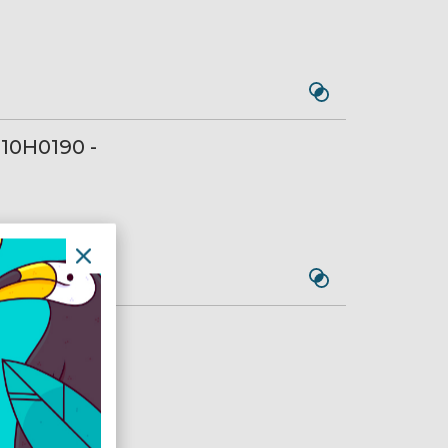
10H0190 -
40H0120 -