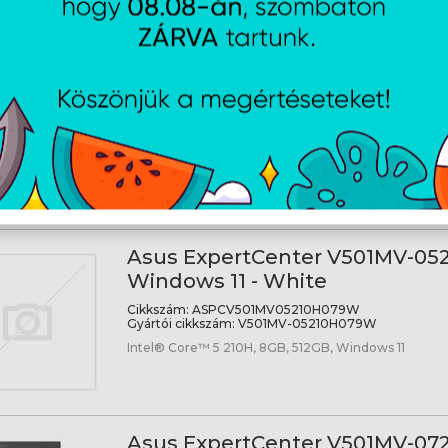
Asus ExpertCenter P500SV-072
No OS - Gray
Cikkszám:
ASPCP500SV07240H0130
Gyártói cikkszám:
P500SV-07240H0130
Intel® Core™ 7 240H, 16GB, 1TB, NoOS
Asus ExpertCenter V501MV-05
Windows 11 - White
Cikkszám:
ASPCV501MV05210H079W
Gyártói cikkszám:
V501MV-05210H079W
Intel® Core™ 5 210H, 8GB, 512GB, Windows 11
Asus ExpertCenter V501MV-0