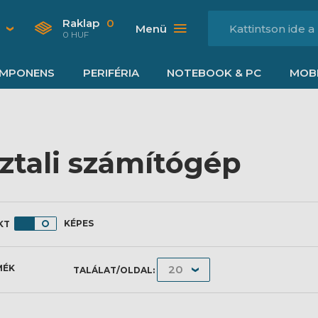
Raklap
0
Menü
0 HUF
MPONENS
PERIFÉRIA
NOTEBOOK & PC
MOBI
ztali számítógép
KÉPES
MÉK
TALÁLAT/OLDAL: