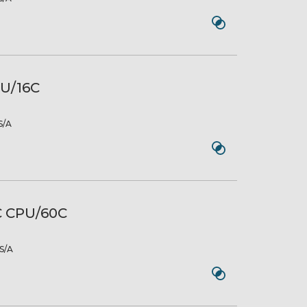
PU/16C
/A
C CPU/60C
S/A