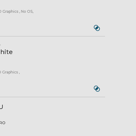
 Graphics , No OS,
-
hite
 Graphics ,
U
PRO