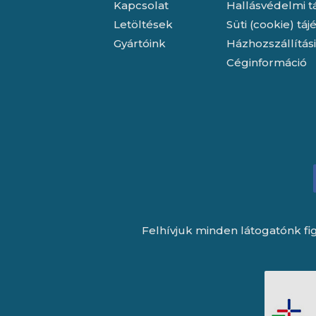
Kapcsolat
Hallásvédelmi t
Letöltések
Süti (cookie) tá
Gyártóink
Házhozszállítás
Céginformáció
Felhívjuk minden látogatónk fig