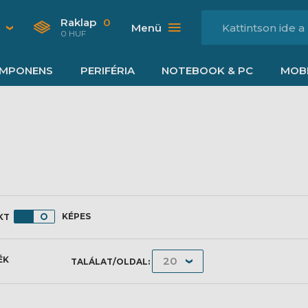
Raklap
0
Menü
0 HUF
MPONENS
PERIFÉRIA
NOTEBOOK & PC
MOBI
KÉPES
ÉK
TALÁLAT/OLDAL: