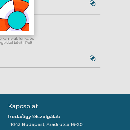
ORT
ó kamerák funkcióit
égekkel bővíti, PoE
Kapcsolat
Iroda/ügyfélszolgálat:
1043 Budapest, Aradi utca 16-20.