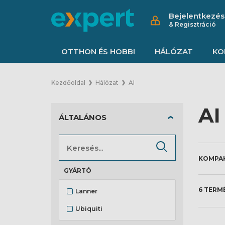
Bejelentkezés
& Regisztráció
OTTHON ÉS HOBBI
HÁLÓZAT
KO
Kezdőoldal
Hálózat
AI
AI
ÁLTALÁNOS
GYÁRTÓ
6 TERM
Lanner
Ubiquiti