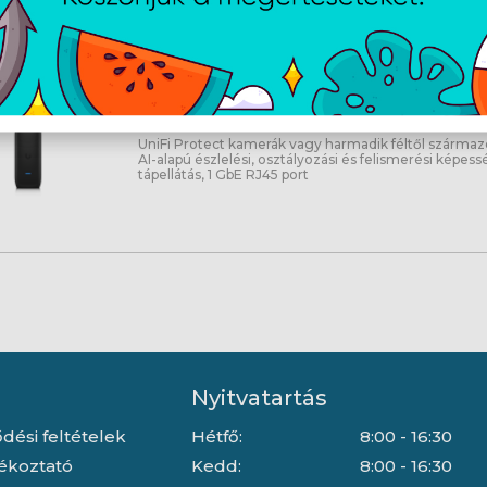
Ubiquiti UniFi Protect AI Port
Cikkszám:
UPAIPORT
Gyártói cikkszám:
UP-AI-P
UniFi Protect kamerák vagy harmadik féltől származ
AI-alapú észlelési, osztályozási és felismerési képess
tápellátás, 1 GbE RJ45 port
Nyitvatartás
dési feltételek
Hétfő:
8:00 - 16:30
jékoztató
Kedd:
8:00 - 16:30