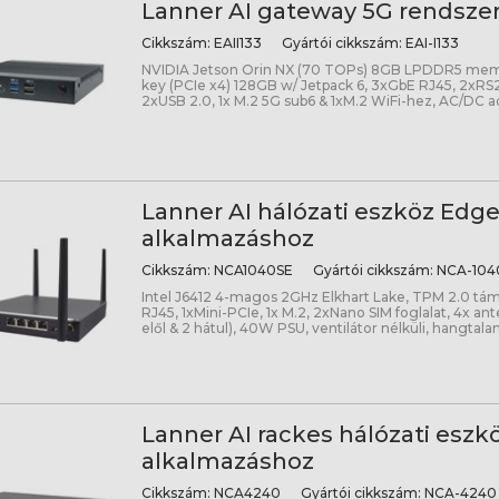
Lanner AI gateway 5G rendsze
Cikkszám:
EAII133
Gyártói cikkszám:
EAI-I133
NVIDIA Jetson Orin NX (70 TOPs) 8GB LPDDR5 memó
key (PCIe x4) 128GB w/ Jetpack 6, 3xGbE RJ45, 2xRS
2xUSB 2.0, 1x M.2 5G sub6 & 1xM.2 WiFi-hez, AC/DC a
Lanner AI hálózati eszköz Edg
alkalmazáshoz
Cikkszám:
NCA1040SE
Gyártói cikkszám:
NCA-104
Intel J6412 4-magos 2GHz Elkhart Lake, TPM 2.0 tá
RJ45, 1xMini-PCIe, 1x M.2, 2xNano SIM foglalat, 4x an
elől & 2 hátul), 40W PSU, ventilátor nélküli, hangta
Lanner AI rackes hálózati eszk
alkalmazáshoz
Cikkszám:
NCA4240
Gyártói cikkszám:
NCA-4240