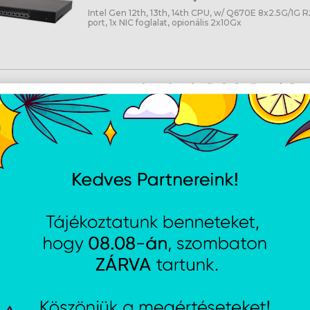
Intel Gen 12th, 13th, 14th CPU, w/ Q670E 8x2.5G/1G 
port, 1x NIC foglalat, opionális 2x10Gx
Lanner ipari minősítésű AI köv
5G rendszerekhez
Cikkszám:
EAII131
Gyártói cikkszám:
EAI-I131
NVIDIA Jetson Orin NX (70 TOPs) 8GB LPDDR5 memó
key (PCIex4) 128GB NVMe SSD (Jetpack 5.1.3), 2xGbE
304(5)2 5G-hez sub6, 1xM.2 2230 E WiFi-hez, 2xCOM
RS232/422/485,1xCAN 2.0 A/B (opcionális)
Ubiquiti AI Key
Cikkszám:
AIKEY
Gyártói cikkszám:
AI-KEY
AI Key, Edge AI készülék, amely akár 1 000 intelligen
elemezni óránként, PoE++