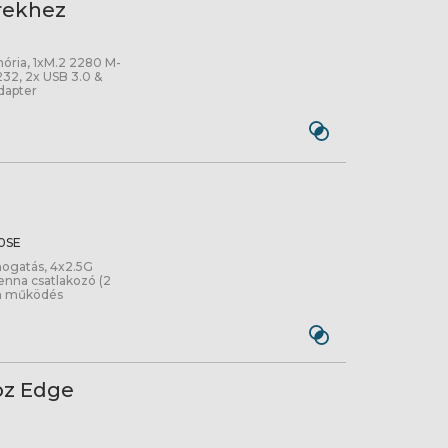
rekhez
ria, 1xM.2 2280 M-
232, 2x USB 3.0 &
dapter
e
0SE
mogatás, 4x2.5G
tenna csatlakozó (2
lan működés
öz Edge