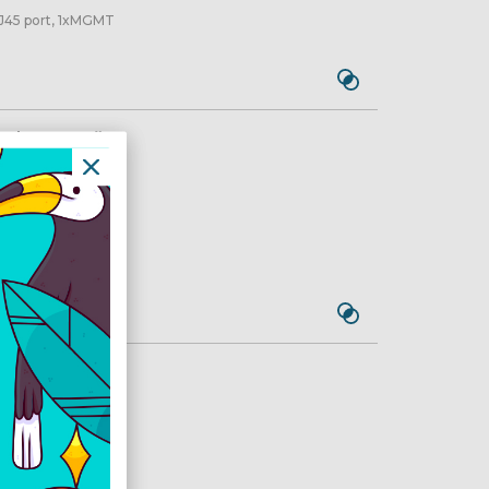
RJ45 port, 1xMGMT
etkeztető
ria, 1xM.2 2280 M
 PoE LANs, 1xM.2 B
 port
s észlelést képes