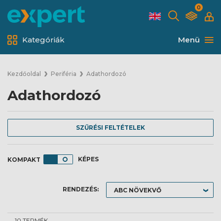
0
Kategóriák
Menü
Kezdőoldal
Periféria
Adathordozó
Adathordozó
SZŰRÉSI FELTÉTELEK
KÉPES
RENDEZÉS:
10 TERMÉK