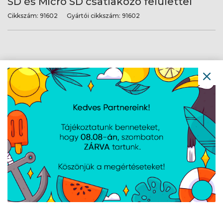
SD és Micro SD csatlakozó felülettel
Cikkszám:
91602
Gyártói cikkszám:
91602
Kingston 128GB USB3.2 DataTraveler
Exodia (DTX/128GB) Pendrive
Cikkszám:
DTX128GB
Gyártói cikkszám:
DTX/128GB