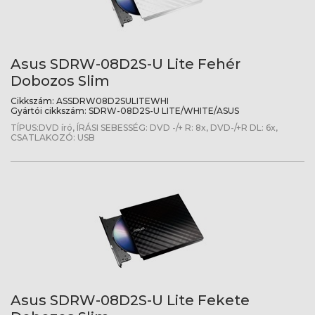
Asus SDRW-08D2S-U Lite Fehér
Dobozos Slim
Cikkszám:
ASSDRW08D2SULITEWHI
Gyártói cikkszám:
SDRW-08D2S-U LITE/WHITE/ASUS
TÍPUS:DVD író, ÍRÁSI SEBESSÉG: DVD -/+ R: 8x, DVD-/+R DL: 6x,
CSATLAKOZÓ: USB
Asus SDRW-08D2S-U Lite Fekete