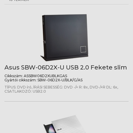
Asus SBW-06D2X-U USB 2.0 Fekete slim
Cikkszám:
ASSBW06D2XUBLKGAS
Gyártói cikkszám:
SBW-06D2X-U/BLK/G/AS
TÍPUS: DVD író, ÍRÁSI SEBESSÉG: DVD -/+ R: 8x, DVD-/+R DL: 6x,
CSATLAKOZÓ: USB2.0