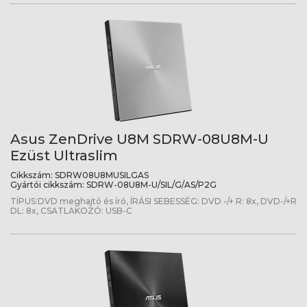
Asus ZenDrive U8M SDRW-08U8M-U
Ezüst Ultraslim
Cikkszám:
SDRW08U8MUSILGAS
Gyártói cikkszám:
SDRW-08U8M-U/SIL/G/AS/P2G
TÍPUS:DVD meghajtó és író, ÍRÁSI SEBESSÉG: DVD -/+ R: 8x, DVD-/+R
DL: 8x, CSATLAKOZÓ: USB-C