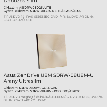
Dobozos Slim
Cikkszám:
ASSDRW08D2SULITE
Gyártói cikkszám:
SDRW-08D2S-U LITE/BLACK/ASUS
TÍPUS:DVD író, ÍRÁSI SEBESSÉG: DVD -/+ R: 8x, DVD-/+R DL: 6x,
CSATLAKOZÓ: USB
Asus ZenDrive U8M SDRW-08U8M-U
Arany Ultraslim
Cikkszám:
SDRW08U8MUGOLDGAS
Gyártói cikkszám:
SDRW-08U8M-U/GOLD/G/AS/P2G
TÍPUS:DVD meghajtó és író, ÍRÁSI SEBESSÉG: DVD -/+ R: 8x, DVD-/+R
DL: 8x, CSATLAKOZÓ: USB-C