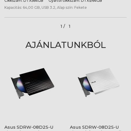
Cikkszám:
DTXS64GB
Gyártói cikkszám:
DTXS/64GB
Kapacitás: 64,00 GB, USB 3.2, Alap szín: Fekete
1 /
1
AJÁNLATUNKBÓL
Asus SDRW-08D2S-U
Asus SDRW-08D2S-U