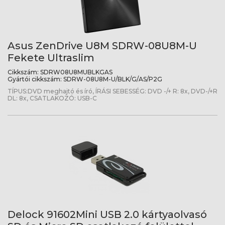
Asus ZenDrive U8M SDRW-08U8M-U
Fekete Ultraslim
Cikkszám:
SDRW08U8MUBLKGAS
Gyártói cikkszám:
SDRW-08U8M-U/BLK/G/AS/P2G
TÍPUS:DVD meghajtó és író, ÍRÁSI SEBESSÉG: DVD -/+ R: 8x, DVD-/+R
DL: 8x, CSATLAKOZÓ: USB-C
Delock 91602Mini USB 2.0 kártyaolvasó