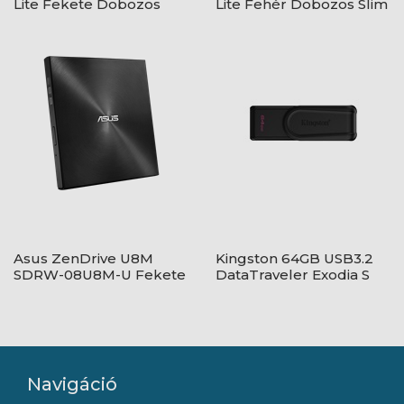
Lite Fekete Dobozos
Lite Fehér Dobozos Slim
Slim
Asus ZenDrive U8M
Kingston 64GB USB3.2
SDRW-08U8M-U Fekete
DataTraveler Exodia S
Ultraslim
Pendrive - DTXS/64GB
Navigáció