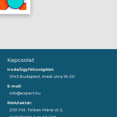
Kapcsolat
Iroda/ügyfélszolgálat:
1043 Budapest, Aradi utca 16-20.
E-mail:
info@expert.hu
RMA/raktár:
2151 Fót, Telkes Mária út 2.
HelloParks 1-es épület