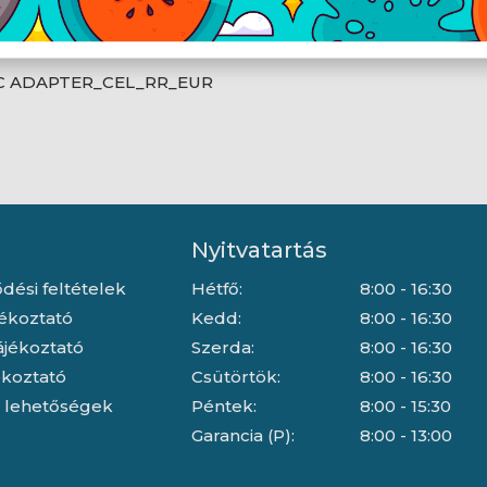
C ADAPTER_CEL_RR_EUR
Nyitvatartás
dési feltételek
Hétfő:
8:00 - 16:30
jékoztató
Kedd:
8:00 - 16:30
ájékoztató
Szerda:
8:00 - 16:30
jékoztató
Csütörtök:
8:00 - 16:30
i lehetőségek
Péntek:
8:00 - 15:30
Garancia (P):
8:00 - 13:00