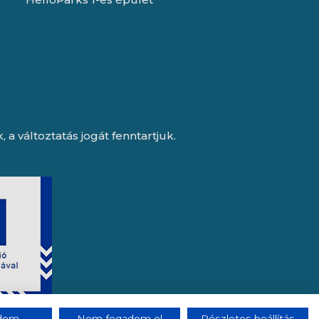
a változtatás jogát fenntartjuk.
adom
Nem fogadom el
Részletes beállítás