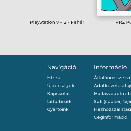
PlayStation VR 2 - Fehér
VR2 P
Navigáció
Információ
Hírek
Általános szerző
Újdonságok
Adatkezelési tá
Kapcsolat
Hallásvédelmi t
Letöltések
Süti (cookie) tá
Gyártóink
Házhozszállítás
Céginformáció