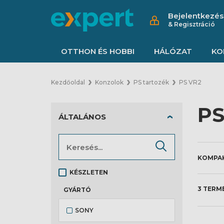
Bejelentkezés
& Regisztráció
OTTHON ÉS HOBBI
HÁLÓZAT
KO
Kezdőoldal
Konzolok
PS tartozék
PS VR2
PS
ÁLTALÁNOS
KÉSZLETEN
3 TERM
GYÁRTÓ
SONY