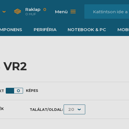
Raklap
0
Menü
0 HUF
MPONENS
PERIFÉRIA
NOTEBOOK & PC
MOBI
 VR2
KÉPES
ÉK
TALÁLAT/OLDAL: