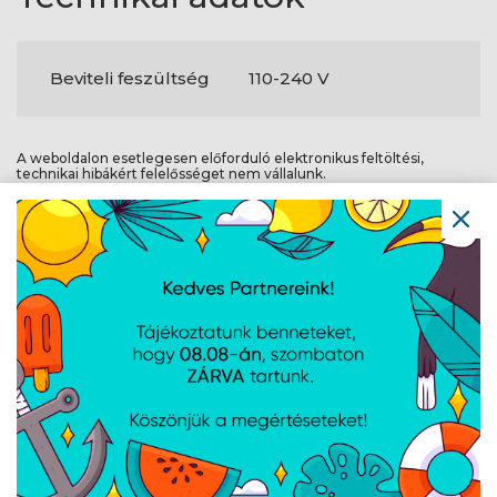
Beviteli feszültség
110-240 V
A weboldalon esetlegesen előforduló elektronikus feltöltési,
technikai hibákért felelősséget nem vállalunk.
AJÁNLATUNKBÓL