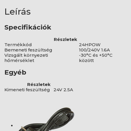
Leírás
Specifikációk
Részletek
Termékkód
24HPOW
Bemeneti feszültség
100/240V 1.6A
Vizsgált környezeti
-30°C és +50°C
hőmérséklet
között
Egyéb
Részletek
Kimeneti feszültség
24V 2.5A