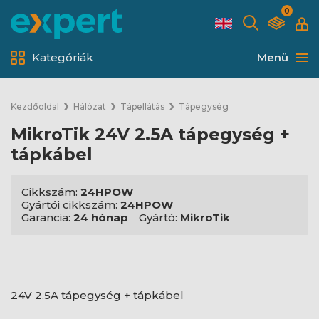
0
Kategóriák
Menü
Kezdőoldal
Hálózat
Tápellátás
Tápegység
MikroTik 24V 2.5A tápegység +
tápkábel
Cikkszám:
24HPOW
Gyártói cikkszám:
24HPOW
Garancia:
24 hónap
Gyártó:
MikroTik
24V 2.5A tápegység + tápkábel