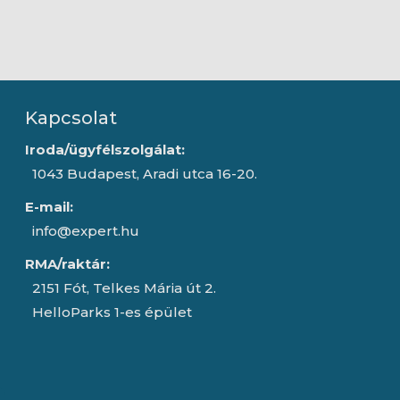
Kapcsolat
Iroda/ügyfélszolgálat:
1043 Budapest, Aradi utca 16-20.
E-mail:
info@expert.hu
RMA/raktár:
2151 Fót, Telkes Mária út 2.
HelloParks 1-es épület