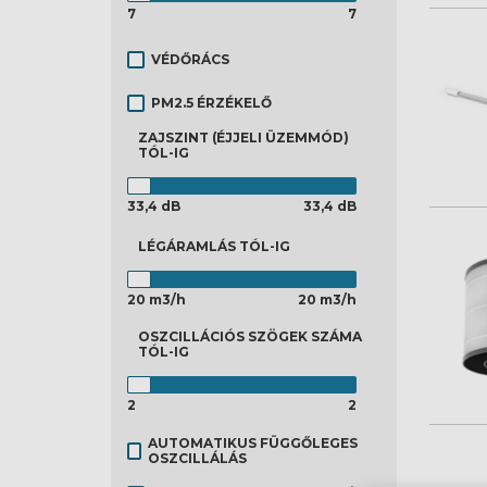
7
7
VÉDŐRÁCS
PM2.5 ÉRZÉKELŐ
ZAJSZINT (ÉJJELI ÜZEMMÓD)
TÓL-IG
33,4 dB
33,4 dB
LÉGÁRAMLÁS
TÓL-IG
20 m3/h
20 m3/h
OSZCILLÁCIÓS SZÖGEK SZÁMA
TÓL-IG
2
2
AUTOMATIKUS FÜGGŐLEGES
OSZCILLÁLÁS