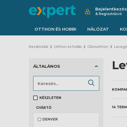
Bejelentkezés
& Regisztráció
OTTHON ÉS HOBBI
HÁLÓZAT
KO
Kezdőoldal
Otthon és hobbi
Okosotthon
Levegő
Le
ÁLTALÁNOS
KÉSZLETEN
14 TER
GYÁRTÓ
DENVER