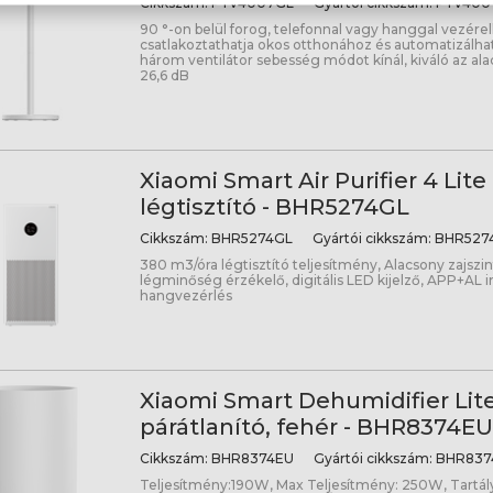
Cikkszám:
PYV4007GL
Gyártói cikkszám:
PYV400
90 °-on belül forog, telefonnal vagy hanggal vezérel
csatlakoztathatja okos otthonához és automatizálhatj
három ventilátor sebesség módot kínál, kiváló az alac
26,6 dB
Xiaomi Smart Air Purifier 4 Lite
légtisztító - BHR5274GL
Cikkszám:
BHR5274GL
Gyártói cikkszám:
BHR527
380 m3/óra légtisztító teljesítmény, Alacsony zajszint
légminőség érzékelő, digitális LED kijelző, APP+AL i
hangvezérlés
Xiaomi Smart Dehumidifier Lit
párátlanító, fehér - BHR8374EU
Cikkszám:
BHR8374EU
Gyártói cikkszám:
BHR837
Teljesítmény:190W, Max Teljesítmény: 250W, Tartál