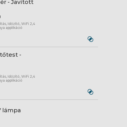
r - Javított
J
ás, Időzítő, WiFi 2,4
ya applikáció
őtest -
ás, Időzítő, WiFi 2,4
ya applikáció
V lámpa