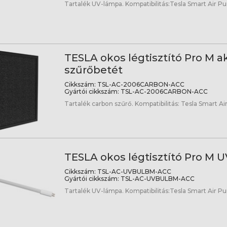
Tartalék UV-lámpa. Kompatibilitás:Tesla Smart Air Pur
TESLA okos légtisztító Pro M ak
szűrőbetét
Cikkszám:
TSL-AC-2006CARBON-ACC
Gyártói cikkszám:
TSL-AC-2006CARBON-ACC
Tartalék carbon szűrő. Kompatibilitás: Tesla Smart Air
TESLA okos légtisztító Pro M 
Cikkszám:
TSL-AC-UVBULBM-ACC
Gyártói cikkszám:
TSL-AC-UVBULBM-ACC
Tartalék UV-lámpa. Kompatibilitás:Tesla Smart Air Pur