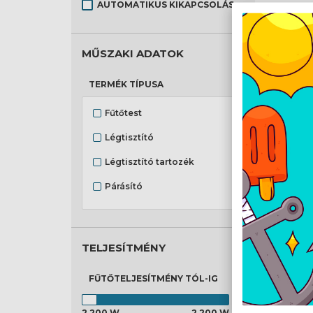
AUTOMATIKUS KIKAPCSOLÁS
MŰSZAKI ADATOK
TERMÉK TÍPUSA
Fűtőtest
Légtisztító
Légtisztító tartozék
Párásító
Párátlanító
Ventilátor
TELJESÍTMÉNY
FŰTŐTELJESÍTMÉNY
TÓL-IG
2 200 W
2 200 W