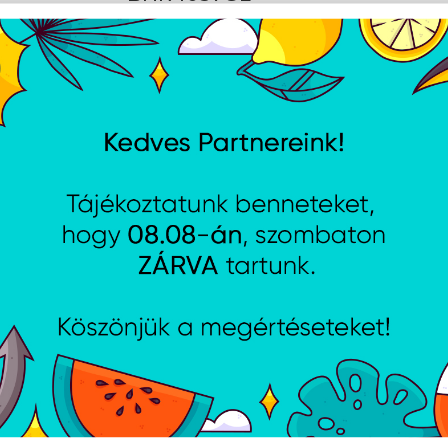
Cikkszám:
BHR4037GL
Gyártói cikkszám:
BHR403
intelligens konvekciós fűtés, max. 2200 W teljesítmén
termosztát 6 szinttel (18, 20, 22, 24, 26, 28 ° C), 1, 3, 5
WiFi 2,4 GHz, Mi Home, Google Assistant, Amazon A
Fröccsenő vízállóság IPX4. Törölközőtartó
Xiaomi Mi Smart Standing Fan 2
ventilátor - BHR4828GL
Cikkszám:
BHR4828GL
Gyártói cikkszám:
BHR482
Zajszint 30,2 dB(A) - 55,8 dB(A), hatótávolság akár 1
20 m3/min, 100 állítható sebesség, vízszintes forgás
függőlegesen 39°-ban, névleges teljesítmény 15W, in
WiFi
Xiaomi Mi Smart Standing Fan 2 
ventillátor - PYV4007GL