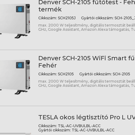
Denver SCH-2105 fűtőtest - Fehé
termék
Cikkszám:
SCH2105J
Gyártói cikkszám:
SCH-2105_
max. 2000 W teljesítmény, digitális termosztát beállít
GHz, Google Assistant, Amazon Alexa támogatás, Tu
Denver SCH-2105 WiFi Smart fűt
Fehér
Cikkszám:
SCH2105
Gyártói cikkszám:
SCH-2105
max. 2000 W teljesítmény, digitális termosztát beállít
GHz, Google Assistant, Amazon Alexa támogatás, Tu
TESLA okos légtisztító Pro L U
Cikkszám:
TSL-AC-UVBULBL-ACC
Gyártói cikkszám:
TSL-AC-UVBULBL-ACC