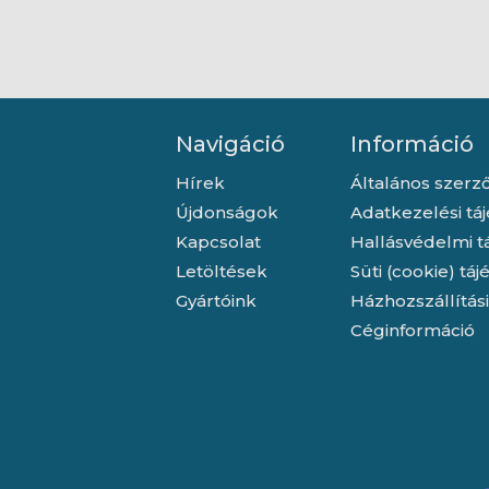
Navigáció
Információ
Hírek
Általános szerző
Újdonságok
Adatkezelési tá
Kapcsolat
Hallásvédelmi t
Letöltések
Süti (cookie) tá
Gyártóink
Házhozszállítás
Céginformáció