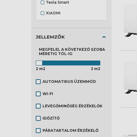
Tesla Smart
XIAOMI
JELLEMZŐK
MEGFELEL A KÖVETKEZŐ SZOBA
MÉRETIG
TÓL-IG
2 m2
2 m2
AUTOMATIKUS ÜZEMMÓD
WI-FI
LEVEGŐMINŐSÉG ÉRZÉKELŐK
IDŐZÍTŐ
PÁRATARTALOM ÉRZÉKELŐ