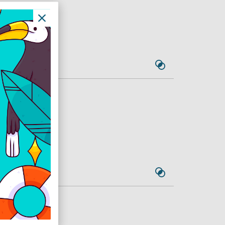
7GL
y, digitális
 és 12 órás időzítő,
lexa támogatás.
 álló
8GL
4m, légáramlás akár
 140°-ban,
telligens időzítő,
Lite - Álló