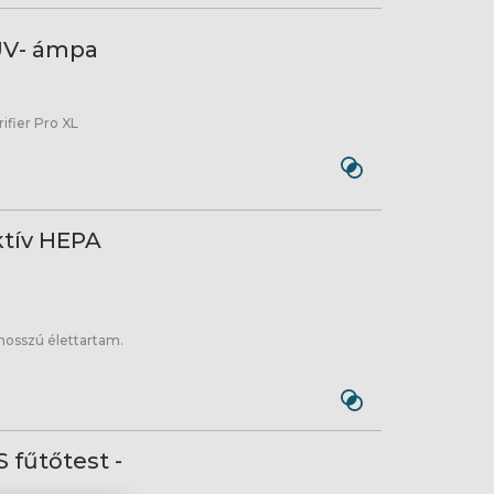
 UV- ámpa
ifier Pro XL
ktív HEPA
osszú élettartam.
 fűtőtest -