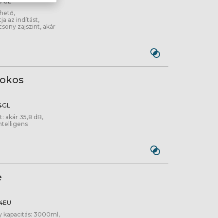
7GL
hető,
a az indítást,
sony zajszint, akár
 okos
4GL
: akár 35,8 dB,
ntelligens
e
4EU
y kapacitás: 3000ml,