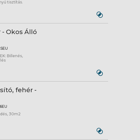
yű tisztítás.
- Okos Álló
SEU
: Billenés,
lés
ító, fehér -
6EU
ködés, 30m2