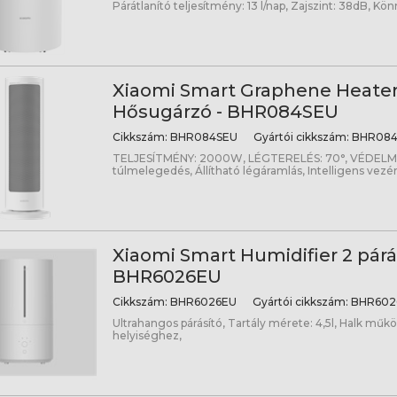
Párátlanító teljesítmény: 13 l/nap, Zajszint: 38dB, Könn
Xiaomi Smart Graphene Heater 
Hősugárzó - BHR084SEU
Cikkszám:
BHR084SEU
Gyártói cikkszám:
BHR084
TELJESÍTMÉNY: 2000W, LÉGTERELÉS: 70°, VÉDELMEK
túlmelegedés, Állítható légáramlás, Intelligens vezér
Xiaomi Smart Humidifier 2 párás
BHR6026EU
Cikkszám:
BHR6026EU
Gyártói cikkszám:
BHR602
Ultrahangos párásító, Tartály mérete: 4,5l, Halk mű
helyiséghez,