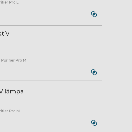
ifier Pro L
tív
 Purifier Pro M
UV lámpa
ifier Pro M