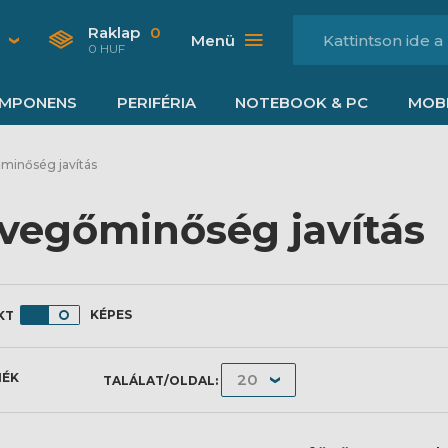
Raklap
0
Menü
0 HUF
MPONENS
PERIFÉRIA
NOTEBOOK & PC
MOBI
minőség javítás
vegőminőség javítás
KÉPES
MÉK
TALÁLAT/OLDAL: