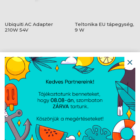
Ubiquiti AC Adapter
Teltonika EU tápegység,
210W 54V
9 W
Teltonika EU 2-pin
Teltonika EU 2-pin
tápegység, 130 W
tápegység, 18 W