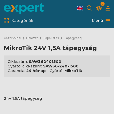
0
Kategóriák
Menü
Kezdőoldal
Hálózat
Tápellátás
Tápegység
MikroTik 24V 1,5A tápegység
Cikkszám:
SAW362401500
Gyártói cikkszám:
SAW36-240-1500
Garancia:
24 hónap
Gyártó:
MikroTik
24V 1,5A tápegység