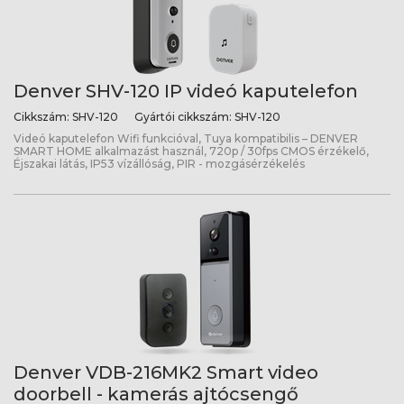
Denver SHV-120 IP videó kaputelefon
Cikkszám:
SHV-120
Gyártói cikkszám:
SHV-120
Videó kaputelefon Wifi funkcióval, Tuya kompatibilis – DENVER
SMART HOME alkalmazást használ, 720p / 30fps CMOS érzékelő,
Éjszakai látás, IP53 vízállóság, PIR - mozgásérzékelés
Denver VDB-216MK2 Smart video
doorbell - kamerás ajtócsengő