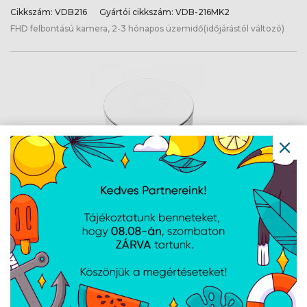
Cikkszám:
VDB216
Gyártói cikkszám:
VDB-216MK2
FHD felbontású kamera, 2-3 hónapos üzemidő(időjárástól változó)
TESLA okos sziréna
Cikkszám:
TSL-SEN-SIREN
Gyártói cikkszám:
TSL-SEN-SIREN
Akkumulátor: 3,7 V-os lítium akkumulátor (beépített tartalék
akkumulátor), Akkumulátor élettartama: kb. 24 óra, Áramellátás:
Adapter 12 V / 1 A, Li-Ion 3,7 V (beépített tartalék), Csatlakozás:
Zigbee
1 /
1