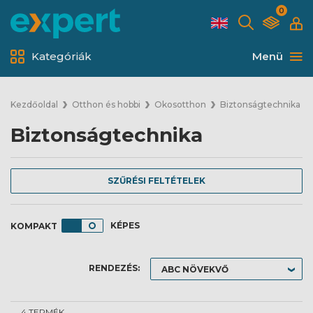
0
Kategóriák
Menü
Kezdőoldal
Otthon és hobbi
Okosotthon
Biztonságtechnika
Biztonságtechnika
SZŰRÉSI FELTÉTELEK
KÉPES
RENDEZÉS:
4 TERMÉK