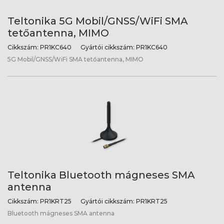
Teltonika 5G Mobil/GNSS/WiFi SMA
tetőantenna, MIMO
Cikkszám:
PR1KC640
Gyártói cikkszám:
PR1KC640
5G Mobil/GNSS/WiFi SMA tetőantenna, MIMO
Teltonika Bluetooth mágneses SMA
antenna
Cikkszám:
PR1KRT25
Gyártói cikkszám:
PR1KRT25
Bluetooth mágneses SMA antenna