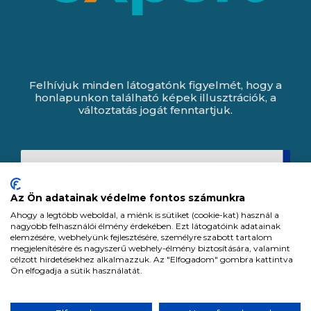
Felhívjuk minden látogatónk figyelmét, hogy a
honlapunkon található képek illusztrációk, a
változtatás jogát fenntartjuk.
Az Ön adatainak védelme fontos számunkra
Ahogy a legtöbb weboldal, a miénk is sütiket (cookie-kat) használ a
nagyobb felhasználói élmény érdekében. Ezt látogatóink adatainak
elemzésére, webhelyünk fejlesztésére, személyre szabott tartalom
megjelenítésére és nagyszerű webhely-élmény biztosítására, valamint
célzott hirdetésekhez alkalmazzuk. Az "Elfogadom" gombra kattintva
Ön elfogadja a sütik használatát.
Expert Zrt. © 1991 -
2026
.