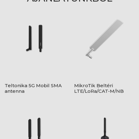
Teltonika 5G Mobil SMA
MikroTik Beltéri
antenna
LTE/LoRa/CAT-M/NB
antenna SMA male
csatlakozó