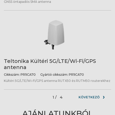
GNSS öntapadós SMA antenna
Teltonika Kültéri 5G/LTE/Wi-Fi/GPS
antenna
Cikkszám:
PR1ICA70
Gyártói cikkszám:
PR1ICA70
Kültéri 5G/LTE/Wi-Fi/GPS antenna RUTX50 és RUTM50 routerekhez
1 /
4
KÖVETKEZŐ
AJÁNLATUNKBÓL