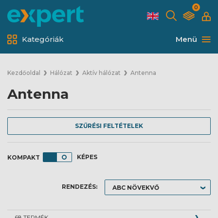
0
Kategóriák
Menü
Kezdőoldal
Hálózat
Aktív hálózat
Antenna
Antenna
SZŰRÉSI FELTÉTELEK
KÉPES
RENDEZÉS:
68 TERMÉK