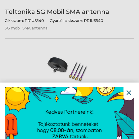
Teltonika 5G Mobil SMA antenna
Cikkszám:
PR1US540
Gyártói cikkszám:
PR1US540
5G mobil SMA antenna
Teltonika 5G Mobil SMA tetőantenna,
MIMO
Cikkszám:
PR1KC647
Gyártói cikkszám:
PR1KC647
5G Mobil SMA tetőantenna, MIMO