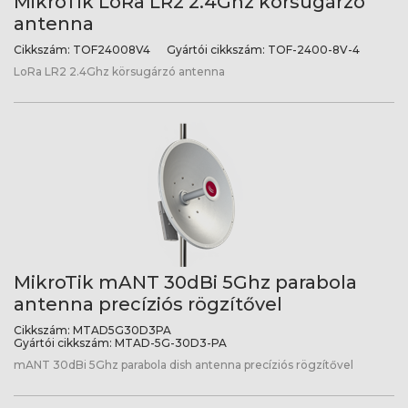
MikroTik LoRa LR2 2.4Ghz körsugárzó
antenna
Cikkszám:
TOF24008V4
Gyártói cikkszám:
TOF-2400-8V-4
LoRa LR2 2.4Ghz körsugárzó antenna
MikroTik mANT 30dBi 5Ghz parabola
antenna precíziós rögzítővel
Cikkszám:
MTAD5G30D3PA
Gyártói cikkszám:
MTAD-5G-30D3-PA
mANT 30dBi 5Ghz parabola dish antenna precíziós rögzítővel