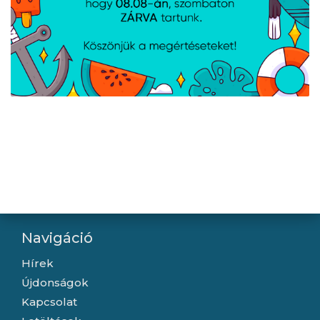
Teltonika EU 2-pin
Teltonika EU 2-pin
tápegység, 130 W
tápegység, 18 W
Navigáció
Hírek
Újdonságok
Kapcsolat