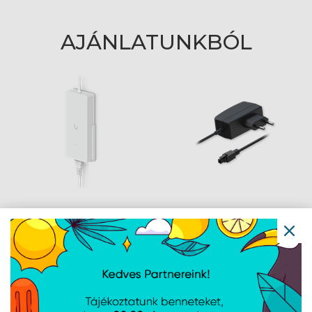
AJÁNLATUNKBÓL
Ubiquiti AC Adapter
Teltonika EU tápegység,
210W 54V
9 W