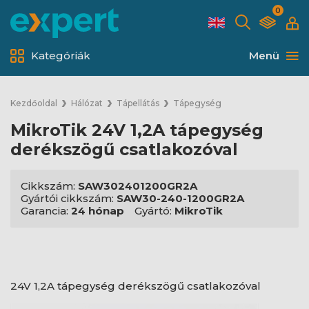
0
Kategóriák
Menü
Kezdőoldal
Hálózat
Tápellátás
Tápegység
MikroTik 24V 1,2A tápegység
derékszögű csatlakozóval
Cikkszám:
SAW302401200GR2A
Gyártói cikkszám:
SAW30-240-1200GR2A
Garancia:
24 hónap
Gyártó:
MikroTik
24V 1,2A tápegység derékszögű csatlakozóval