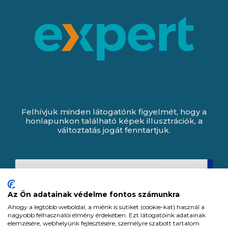
Felhívjuk minden látogatónk figyelmét, hogy a
honlapunkon található képek illusztrációk, a
változtatás jogát fenntartjuk.
Az Ön adatainak védelme fontos számunkra
Ahogy a legtöbb weboldal, a miénk is sütiket (cookie-kat) használ a
nagyobb felhasználói élmény érdekében. Ezt látogatóink adatainak
elemzésére, webhelyünk fejlesztésére, személyre szabott tartalom