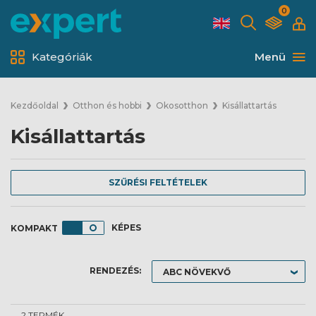
0
Kategóriák
Menü
Kezdőoldal
Otthon és hobbi
Okosotthon
Kisállattartás
Kisállattartás
SZŰRÉSI FELTÉTELEK
KÉPES
RENDEZÉS:
2 TERMÉK