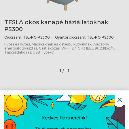
TESLA okos kanapé háziállatoknak
PS300
Cikkszám:
TSL-PC-PS300
Gyártói cikkszám:
TSL-PC-PS300
Fűtés és hűtés, Macskáknak és kistestű kutyáknak, Alacsony
energiafogyasztás, Csatlakozás: Wi-Fi 2,4 GHz IEEE 802.11b/g/n,
Tápcsatlakozás: USB Type-C
1 /
1
Navigáció
Hírek
Újdonságok