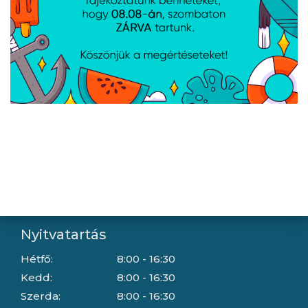
Kapcsolat
Letöltések
Gyártóink
Információ
Általános szerződési feltételek
Adatkezelési tájékoztató
Hallásvédelmi tájékoztató
Süti (cookie) tájékoztató
Házhozszállítási lehetőségek
Céginformáció
Nyitvatartás
Hétfő:
8:00 - 16:30
Kedd:
8:00 - 16:30
Szerda:
8:00 - 16:30