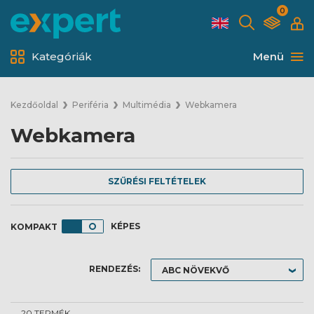
0
Kategóriák
Menü
Kezdőoldal
Periféria
Multimédia
Webkamera
Webkamera
SZŰRÉSI FELTÉTELEK
KÉPES
RENDEZÉS:
20 TERMÉK