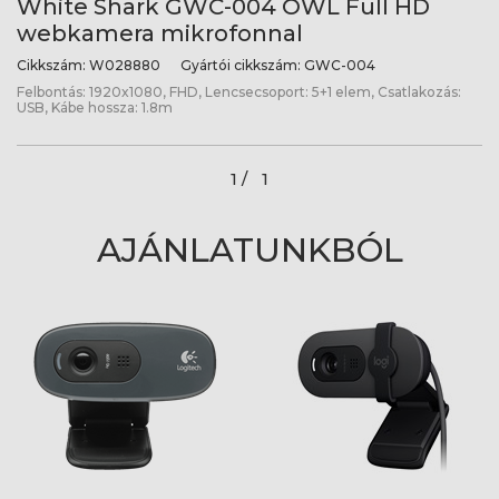
White Shark GWC-004 OWL Full HD
webkamera mikrofonnal
Cikkszám:
W028880
Gyártói cikkszám:
GWC-004
Felbontás: 1920x1080, FHD, Lencsecsoport: 5+1 elem, Csatlakozás:
USB, Kábe hossza: 1.8m
1 /
1
AJÁNLATUNKBÓL