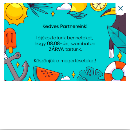
Ubiquiti AC Adapter
Teltonika EU tápegység,
210W 54V
9 W