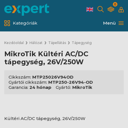
0
Kategóriák
Menü
Kezdőoldal
Hálózat
Tápellátás
Tápegység
MikroTik Kültéri AC/DC
tápegység, 26V/250W
Cikkszám:
MTP25026V94OD
Gyártói cikkszám:
MTP250-26V94-OD
Garancia:
24 hónap
Gyártó:
MikroTik
Kültéri AC/DC tápegység, 26V/250W