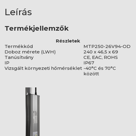
Leírás
Termékjellemzők
Részletek
Termékkód
MTP250-26V94-OD
Doboz mérete (LWH)
240 x 46,5 x 69
Tanúsítvány
CE, EAC, ROHS
IP
IP67
Vizsgált környezeti hőmérséklet
-40°C és 70°C
között