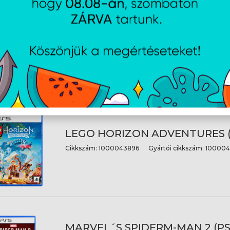
HORIZON ZERO DAWN REMAS
(PS5)/EAS
Cikkszám:
1000045027
Gyártói cikkszám:
100004
LEGO HORIZON ADVENTURES (
Cikkszám:
1000043896
Gyártói cikkszám:
100004
MARVEL´S SPIDERM-MAN 2 (PS