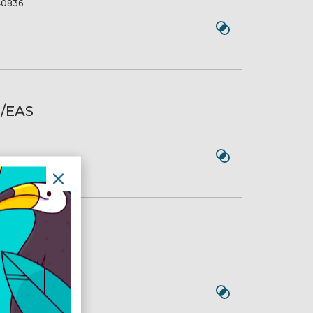
0836
)/EAS
COMPLETE
0774