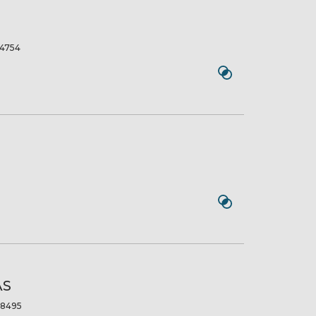
4754
AS
8495