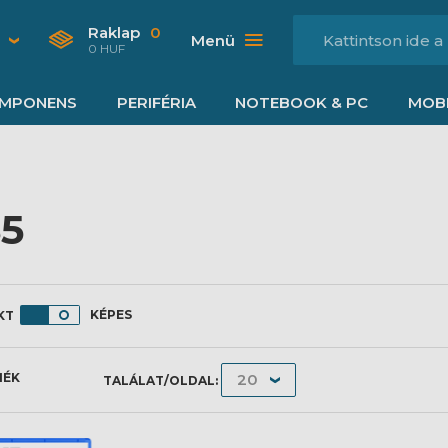
Raklap
0
Menü
0 HUF
MPONENS
PERIFÉRIA
NOTEBOOK & PC
MOBI
5
KÉPES
MÉK
TALÁLAT/OLDAL: