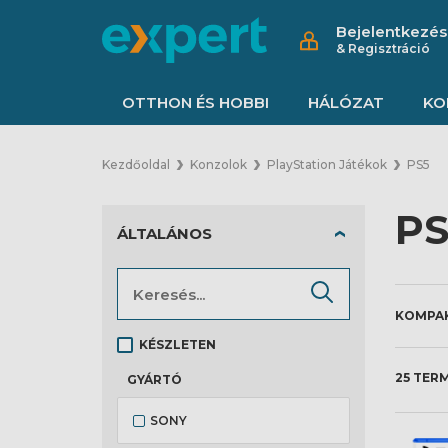
Bejelentkezés
& Regisztráció
OTTHON ÉS HOBBI
HÁLÓZAT
KO
Kezdőoldal
Konzolok
PlayStation Játékok
PS5
PS
ÁLTALÁNOS
KÉSZLETEN
25 TER
GYÁRTÓ
SONY