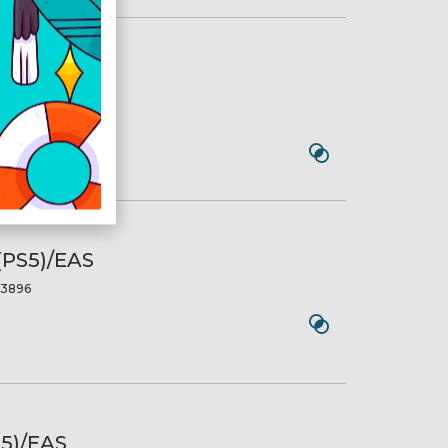
TERED
5027
PS5)/EAS
3896
5)/EAS