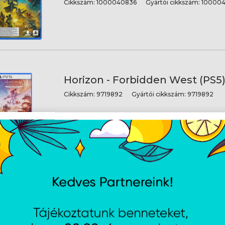
Cikkszám:
1000040836
Gyártói cikkszám:
100004
Horizon - Forbidden West (PS5
Cikkszám:
9719892
Gyártói cikkszám:
9719892
HORIZON FORBIDDEN WEST: 
EDITION (PS5)/EAS
Cikkszám:
1000040774
Gyártói cikkszám:
100004