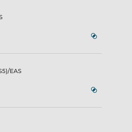
S
S5)/EAS