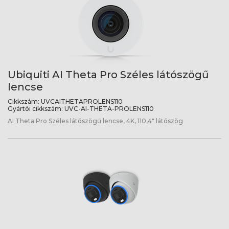
Ubiquiti AI Theta Pro Széles látószögű
lencse
Cikkszám:
UVCAITHETAPROLENS110
Gyártói cikkszám:
UVC-AI-THETA-PROLENS110
AI Theta Pro Széles látószögű lencse, 4K, 110,4" látószög