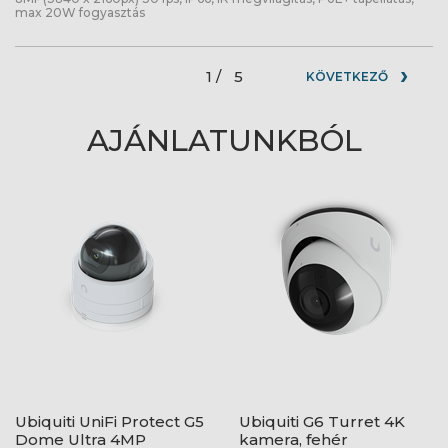
max 20W fogyasztás
1 /
5
KÖVETKEZŐ
AJÁNLATUNKBÓL
Ubiquiti UniFi Protect G5
Ubiquiti G6 Turret 4K
Dome Ultra 4MP
kamera, fehér