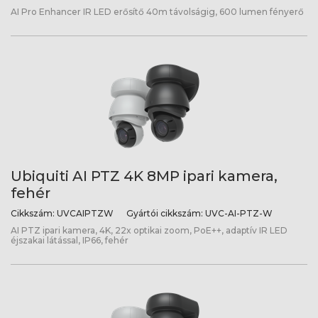
AI Pro Enhancer IR LED erősítő 40m távolságig, 600 lumen fényerő
Ubiquiti AI PTZ 4K 8MP ipari kamera,
fehér
Cikkszám:
UVCAIPTZW
Gyártói cikkszám:
UVC-AI-PTZ-W
AI PTZ ipari kamera, 4K, 22x optikai zoom, PoE++, adaptív IR LED
éjszakai látással, IP66, fehér