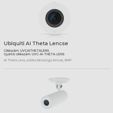
Ubiquiti AI Theta Lencse
Cikkszám:
UVCAITHETALENS
Gyártói cikkszám:
UVC-AI-THETA-LENS
AI Theta Lens, széles látószögű lencse, 8MP