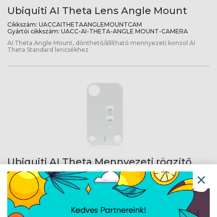
Ubiquiti AI Theta Lens Angle Mount
Cikkszám:
UACCAITHETAANGLEMOUNTCAM
Gyártói cikkszám:
UACC-AI-THETA-ANGLE MOUNT-CAMERA
AI Theta Angle Mount, dönthető/állítható mennyezeti konzol AI
Theta Standard lencsékhez
Ubiquiti AI Theta Mennyezeti rögzítő
készlet
Cikkszám:
UACCAITHETACMS
Gyártói cikkszám:
UACC-AI-THETA-CMS
AI Theta Mennyezeti rögzítő készlet, kompatibilis Hub/AI Theta
süllyesztett és állítható konzolokkal