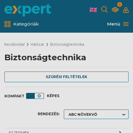
0
Kategóriák
Menü
Kezdőoldal
Hálózat
Biztonságtechnika
Biztonságtechnika
SZŰRÉSI FELTÉTELEK
KÉPES
RENDEZÉS:
92 TERMÉK