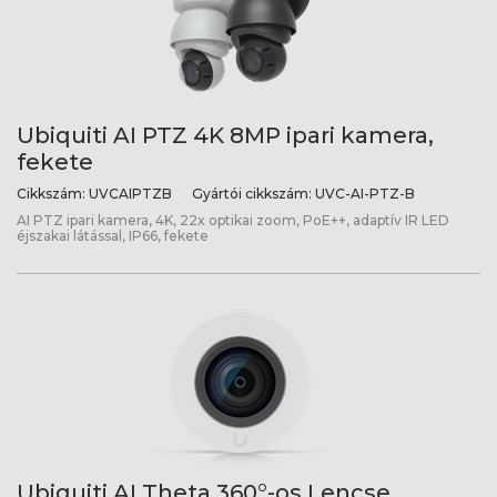
Ubiquiti AI PTZ 4K 8MP ipari kamera,
fekete
Cikkszám:
UVCAIPTZB
Gyártói cikkszám:
UVC-AI-PTZ-B
AI PTZ ipari kamera, 4K, 22x optikai zoom, PoE++, adaptív IR LED
éjszakai látással, IP66, fekete
Ubiquiti AI Theta 360°-os Lencse