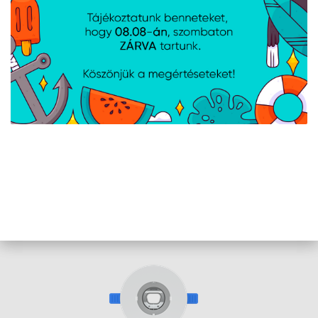
Ubiquiti AI Theta nagy távolságú lencse
Cikkszám:
UVCAITHETALENSLD
Gyártói cikkszám:
UVC-AI-THETA-LENS-LD
AI Theta nagy távolságú lencse, 4K, 36,2" látószög