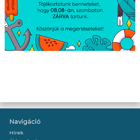
Adathordozó
Digitális kijelző
Egyéb
Navigáció
Hírek