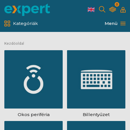
0
Kategóriák
Menü
Kezdőoldal
Okos periféria
Billentyűzet