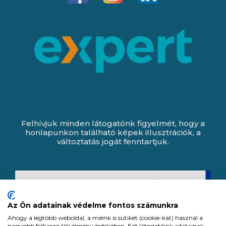
Felhívjuk minden látogatónk figyelmét, hogy a
honlapunkon található képek illusztrációk, a
változtatás jogát fenntartjuk.
Az Ön adatainak védelme fontos számunkra
Ahogy a legtöbb weboldal, a miénk is sütiket (cookie-kat) használ a
nagyobb felhasználói élmény érdekében. Ezt látogatóink adatainak