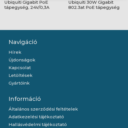
Ubiquiti Gigabit PoE
Ubiquiti 30W Gigabit
tápegység, 24V/0,3A
802.3at PoE tápegység
(7W) - fehér
Navigáció
Hírek
Újdonságok
Kapcsolat
Letöltések
Gyártóink
Információ
Általános szerződési feltételek
Adatkezelési tájékoztató
Hallásvédelmi tájékoztató