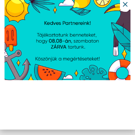
Ubiquiti 48V 0,32A
Ubiquiti 48V 0.5A PoE
Gigabit 802.3af PoE
tápegység, fehér
tápegység