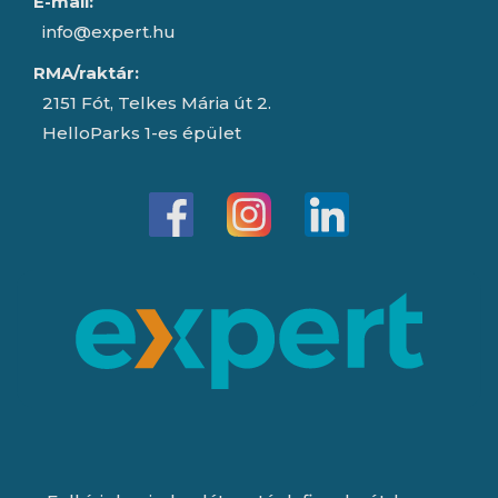
E-mail:
info@expert.hu
RMA/raktár:
2151 Fót, Telkes Mária út 2.
HelloParks 1-es épület