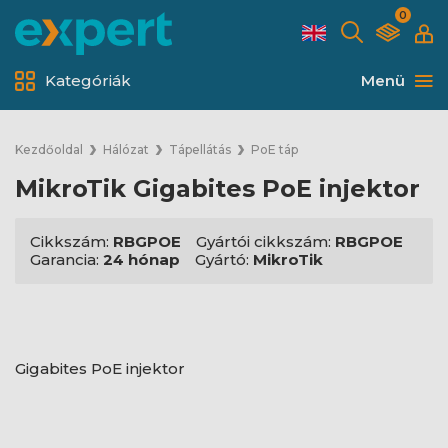
0
Kategóriák
Menü
Kezdőoldal
Hálózat
Tápellátás
PoE táp
MikroTik Gigabites PoE injektor
Cikkszám:
RBGPOE
Gyártói cikkszám:
RBGPOE
Garancia:
24 hónap
Gyártó:
MikroTik
Gigabites PoE injektor