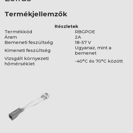
Termékjellemzők
Részletek
Termékkód
RBGPOE
Áram
2A
Bemeneti feszültség
18-57 V
Ugyanaz, mint a
Kimeneti feszültség
bemenet
Vizsgált környezeti
-40°C és 70°C között
hőmérséklet