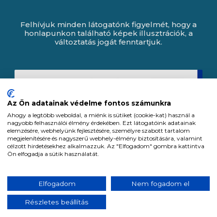
Felhívjuk minden látogatónk figyelmét, hogy a
honlapunkon található képek illusztrációk, a
változtatás jogát fenntartjuk.
Az Ön adatainak védelme fontos számunkra
Ahogy a legtöbb weboldal, a miénk is sütiket (cookie-kat) használ a
nagyobb felhasználói élmény érdekében. Ezt látogatóink adatainak
elemzésére, webhelyünk fejlesztésére, személyre szabott tartalom
megjelenítésére és nagyszerű webhely-élmény biztosítására, valamint
célzott hirdetésekhez alkalmazzuk. Az "Elfogadom" gombra kattintva
Ön elfogadja a sütik használatát.
Expert Zrt. © 1991 -
2026
.
Elfogadom
Nem fogadom el
Minden jog fenntartva. All rights reserved.
Részletes beállítás
Tervezte és készítette:
Vision-Software, az Octopus 8 ERP forgalmazója.