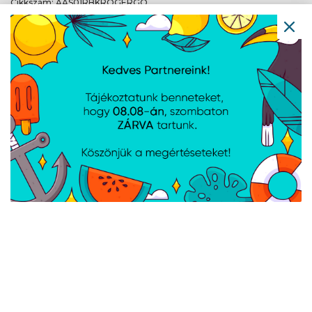
Cikkszám:
AAS01RBKROGERGO
Gyártói cikkszám:
AAS01R BK/ROG ERGO
1 /
1
Navigáció
Hírek
Újdonságok
Kapcsolat
Letöltések
Gyártóink
Információ
Általános szerződési feltételek