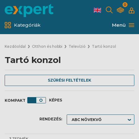
0
Kategóriák
Menü
Kezdőoldal
Otthon és hobbi
Televízió
Tartó konzol
Tartó konzol
SZŰRÉSI FELTÉTELEK
KÉPES
RENDEZÉS:
3 TERMÉK