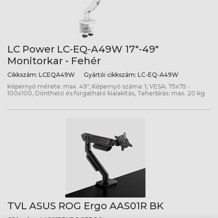
LC Power LC-EQ-A49W 17"-49"
Monitorkar - Fehér
Cikkszám:
LCEQA49W
Gyártói cikkszám:
LC-EQ-A49W
Képernyő mérete: max. 49", Képernyő száma: 1, VESA: 75x75 -
100x100, Dönthető és forgatható kialakítás, Teherbírás: max. 20 kg
TVL ASUS ROG Ergo AAS01R BK