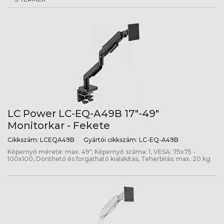
LC Power LC-EQ-A49B 17"-49"
Monitorkar - Fekete
Cikkszám:
LCEQA49B
Gyártói cikkszám:
LC-EQ-A49B
Képernyő mérete: max. 49", Képernyő száma: 1, VESA: 75x75 -
100x100, Dönthető és forgatható kialakítás, Teherbírás: max. 20 kg