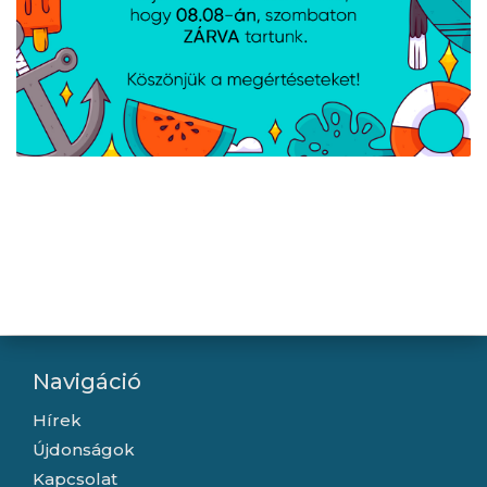
Teltonika EU 2-pin
Teltonika EU 2-pin
tápegység, 130 W
tápegység, 18 W
Navigáció
Hírek
Újdonságok
Kapcsolat