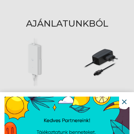
AJÁNLATUNKBÓL
Ubiquiti AC Adapter
Teltonika EU tápegység,
210W 54V
9 W