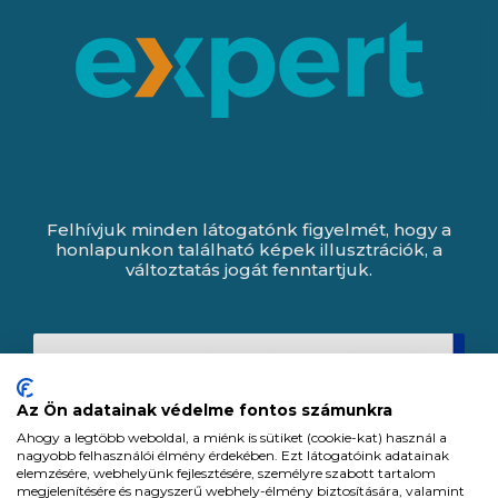
Felhívjuk minden látogatónk figyelmét, hogy a
honlapunkon található képek illusztrációk, a
változtatás jogát fenntartjuk.
Az Ön adatainak védelme fontos számunkra
Ahogy a legtöbb weboldal, a miénk is sütiket (cookie-kat) használ a
nagyobb felhasználói élmény érdekében. Ezt látogatóink adatainak
elemzésére, webhelyünk fejlesztésére, személyre szabott tartalom
megjelenítésére és nagyszerű webhely-élmény biztosítására, valamint