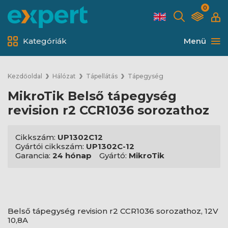
0
Kategóriák
Menü
Kezdőoldal
Hálózat
Tápellátás
Tápegység
MikroTik Belső tápegység
revision r2 CCR1036 sorozathoz
Cikkszám:
UP1302C12
Gyártói cikkszám:
UP1302C-12
Garancia:
24 hónap
Gyártó:
MikroTik
Belső tápegység revision r2 CCR1036 sorozathoz, 12V
10,8A