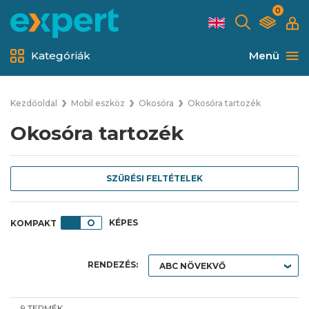
0
Kategóriák
Menü
Kezdőoldal
Mobil eszköz
Okosóra
Okosóra tartozék
Okosóra tartozék
SZŰRÉSI FELTÉTELEK
KÉPES
RENDEZÉS:
9 TERMÉK