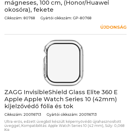
mágneses, 100 cm, (Honor/Huawei
okosóra), fekete
Cikkszám:
80768
Gyártói cikkszám:
GP-80768
ÚJDONSÁG
ZAGG InvisibleShield Glass Elite 360 E
Apple Apple Watch Series 10 (42mm)
kijelzővédő fólia és tok
Cikkszám:
200116713
Gyártói cikkszám:
200116713
Ultra-erős, edzett üvegből készült képernyővédő újrahasznosított
üveggel, Kompatibilitás: Apple Watch Series 10 (42 mm), Súly: 0,068
Kg