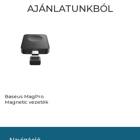
AJÁNLATUNKBÓL
Baseus MagPro
Magnetic vezeték
nélküli Apple Watch
töltő 2,5W, fekete