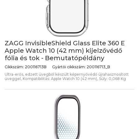
ZAGG InvisibleShield Glass Elite 360 E
Apple Watch 10 (42 mm) kijelzővédő
fólia és tok - Bemutatópéldány
Cikkszám:
200116713B
Gyártói cikkszám:
200116713_B
Ultra-erős, edzett üvegből készült képernyővédő újrahasznosított
üveggel, Kompatibilitás: Apple Watch 10 (42 mm), Súly: 0,068 Kg