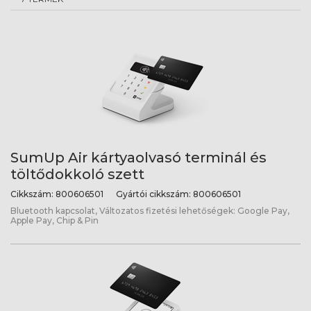
SumUp Air kártyaolvasó terminál és
töltődokkoló szett
Cikkszám:
800606501
Gyártói cikkszám:
800606501
Bluetooth kapcsolat, Változatos fizetési lehetőségek: Google Pay,
Apple Pay, Chip & Pin