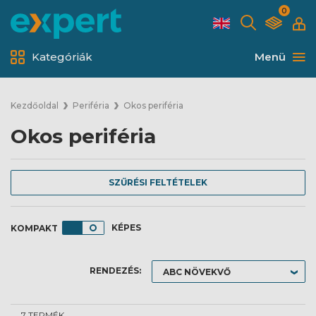
0
Kategóriák
Menü
Kezdőoldal
Periféria
Okos periféria
Okos periféria
SZŰRÉSI FELTÉTELEK
KÉPES
RENDEZÉS:
7 TERMÉK