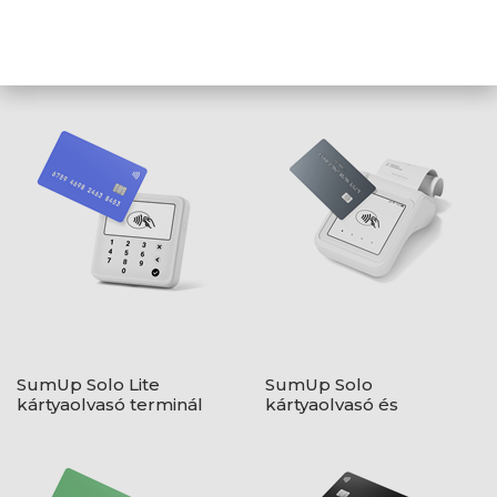
1 /
1
AJÁNLATUNKBÓL
SumUp Solo Lite
SumUp Solo
kártyaolvasó terminál
kártyaolvasó és
nyomtató