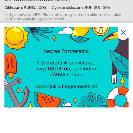
Cikkszám:
BUNSUL004
Gyártói cikkszám:
BUN-SUL-004
kártya leolvasó, NFC, Bluetooth, integrált Li-ion akkumulátor akár
1000+ tranzakció egy feltöltéssel
SumUp Solo Lite kártyaolvasó terminál
és töltődokkoló szett - Dobozsérült
Cikkszám:
BUNSUL004D
Gyártói cikkszám:
BUN-SUL-004_D
kártya leolvasó, NFC, Bluetooth, integrált Li-ion akkumulátor akár
1000+ tranzakció egy feltöltéssel