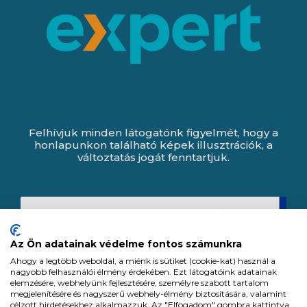
Felhívjuk minden látogatónk figyelmét, hogy a
honlapunkon található képek illusztrációk, a
változtatás jogát fenntartjuk.
Az Ön adatainak védelme fontos számunkra
Ahogy a legtöbb weboldal, a miénk is sütiket (cookie-kat) használ a
nagyobb felhasználói élmény érdekében. Ezt látogatóink adatainak
elemzésére, webhelyünk fejlesztésére, személyre szabott tartalom
megjelenítésére és nagyszerű webhely-élmény biztosítására, valamint
célzott hirdetésekhez alkalmazzuk. Az "Elfogadom" gombra kattintva