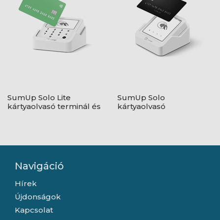
SumUp Solo Lite
SumUp Solo
kártyaolvasó terminál és
kártyaolvasó
töltődokkoló szett
Navigáció
Hírek
Újdonságok
Kapcsolat