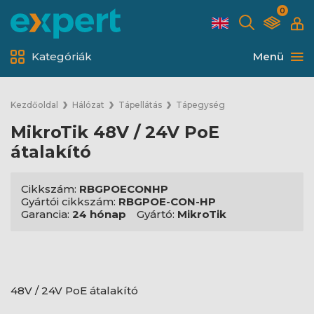
0
Kategóriák
Menü
Kezdőoldal
Hálózat
Tápellátás
Tápegység
MikroTik 48V / 24V PoE
átalakító
Cikkszám:
RBGPOECONHP
Gyártói cikkszám:
RBGPOE-CON-HP
Garancia:
24 hónap
Gyártó:
MikroTik
48V / 24V PoE átalakító