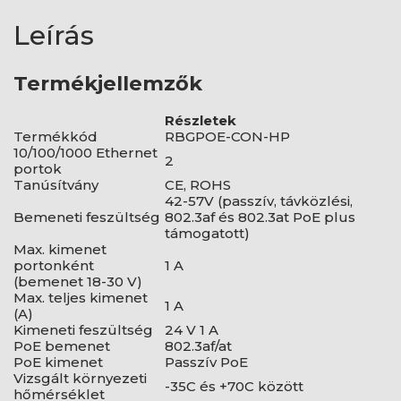
Leírás
Termékjellemzők
Részletek
Termékkód
RBGPOE-CON-HP
10/100/1000 Ethernet
2
portok
Tanúsítvány
CE, ROHS
42-57V (passzív, távközlési,
Bemeneti feszültség
802.3af és 802.3at PoE plus
támogatott)
Max. kimenet
portonként
1 A
(bemenet 18-30 V)
Max. teljes kimenet
1 A
(A)
Kimeneti feszültség
24 V 1 A
PoE bemenet
802.3af/at
PoE kimenet
Passzív PoE
Vizsgált környezeti
-35C és +70C között
hőmérséklet