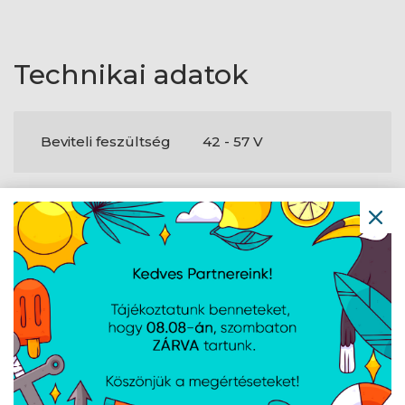
Technikai adatok
Beviteli feszültség
42 - 57 V
A weboldalon esetlegesen előforduló elektronikus feltöltési,
technikai hibákért felelősséget nem vállalunk.
AJÁNLATUNKBÓL