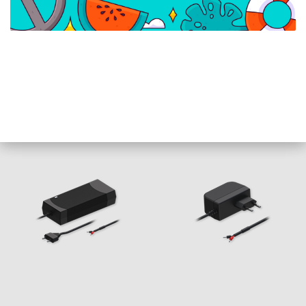
Ubiquiti AC Adapter
Teltonika EU tápegység,
210W 54V
9 W