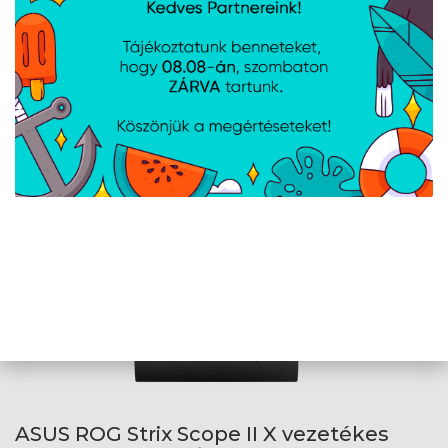
ASUS ROG Strix Scope II vezetékes
billentyűzet - HU /NX SNOW linear/
Cikkszám:
ROGSTRIXSCOPEII
Gyártói cikkszám:
ROG STRIX SCOPE II
Magyar kiosztású billentyűzet, mechanikus kapcsolókkal.
Csatlakozás: USB 2.0 - Világítás: RGB - Ergonomikus kialakítás
ASUS ROG Strix Scope II X vezetékes