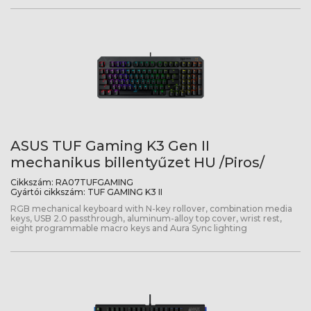
ASUS TUF Gaming K3 Gen II
mechanikus billentyűzet HU /Piros/
Cikkszám:
RA07TUFGAMING
Gyártói cikkszám:
TUF GAMING K3 II
RGB mechanical keyboard with N-key rollover, combination media
keys, USB 2.0 passthrough, aluminum-alloy top cover, wrist rest,
eight programmable macro keys and Aura Sync lighting