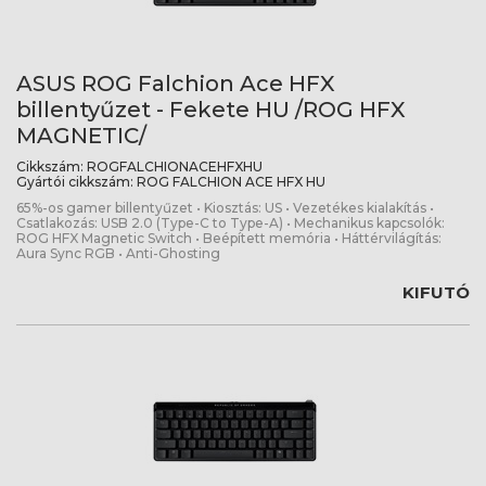
ASUS ROG Falchion Ace HFX
billentyűzet - Fekete HU /ROG HFX
MAGNETIC/
Cikkszám:
ROGFALCHIONACEHFXHU
Gyártói cikkszám:
ROG FALCHION ACE HFX HU
65%-os gamer billentyűzet • Kiosztás: US • Vezetékes kialakítás •
Csatlakozás: USB 2.0 (Type-C to Type-A) • Mechanikus kapcsolók:
ROG HFX Magnetic Switch • Beépített memória • Háttérvilágítás:
Aura Sync RGB • Anti-Ghosting
KIFUTÓ