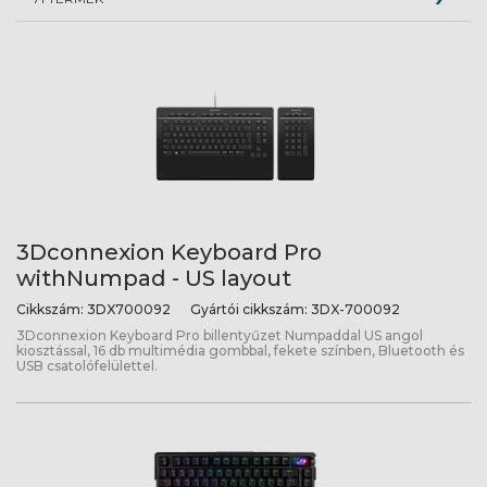
3Dconnexion Keyboard Pro
withNumpad - US layout
Cikkszám:
3DX700092
Gyártói cikkszám:
3DX-700092
3Dconnexion Keyboard Pro billentyűzet Numpaddal US angol
kiosztással, 16 db multimédia gombbal, fekete színben, Bluetooth és
USB csatolófelülettel.