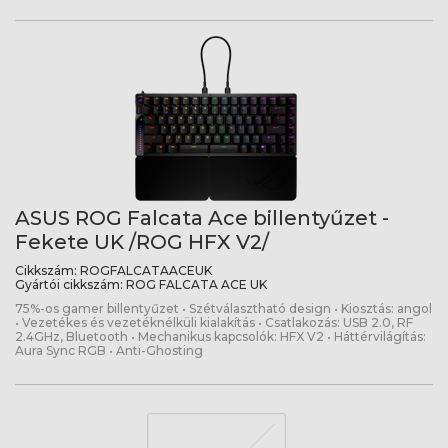
ASUS ROG Falcata Ace billentyűzet -
Fekete UK /ROG HFX V2/
Cikkszám:
ROGFALCATAACEUK
Gyártói cikkszám:
ROG FALCATA ACE UK
75%-os gamer billentyűzet • Szétválasztható design • Kiosztás: angol
• Vezetékes és vezetéknélküli kialakítás • Csatlakozás: USB 2.0, RF
2.4GHz, Bluetooth • Mechanikus kapcsolók: HFX V2 • Háttérvilágítás:
Aura Sync RGB • Anti-Ghosting