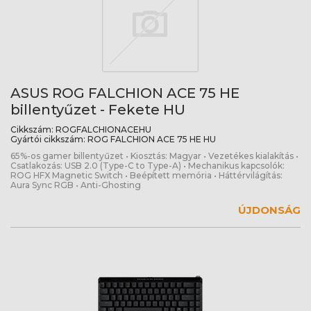
ASUS ROG FALCHION ACE 75 HE
billentyűzet - Fekete HU
Cikkszám:
ROGFALCHIONACEHU
Gyártói cikkszám:
ROG FALCHION ACE 75 HE HU
65%-os gamer billentyűzet • Kiosztás: Magyar • Vezetékes kialakítás •
Csatlakozás: USB 2.0 (Type-C to Type-A) • Mechanikus kapcsolók:
ROG HFX Magnetic Switch • Beépített memória • Háttérvilágítás:
Aura Sync RGB • Anti-Ghosting
ÚJDONSÁG