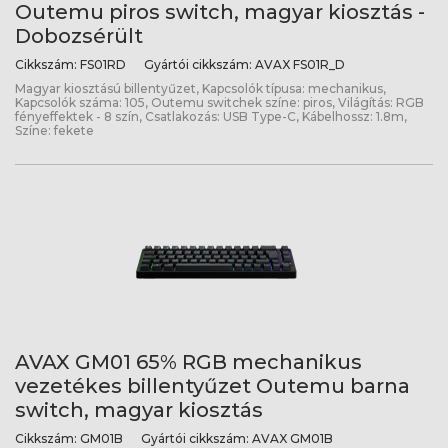
Outemu piros switch, magyar kiosztás -
Dobozsérült
Cikkszám:
FS01RD
Gyártói cikkszám:
AVAX FS01R_D
Magyar kiosztású billentyűzet, Kapcsolók típusa: mechanikus,
Kapcsolók száma: 105, Outemu switchek színe: piros, Világítás: RGB
fényeffektek - 8 szín, Csatlakozás: USB Type-C, Kábelhossz: 1.8m,
Színe: fekete
AVAX GM01 65% RGB mechanikus
vezetékes billentyűzet Outemu barna
switch, magyar kiosztás
Cikkszám:
GM01B
Gyártói cikkszám:
AVAX GM01B