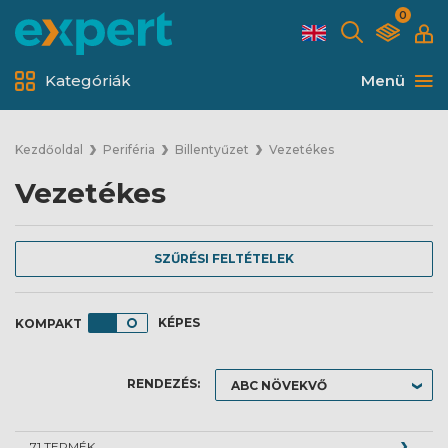
0
Kategóriák
Menü
Kezdőoldal
Periféria
Billentyűzet
Vezetékes
Vezetékes
SZŰRÉSI FELTÉTELEK
KÉPES
RENDEZÉS:
71 TERMÉK