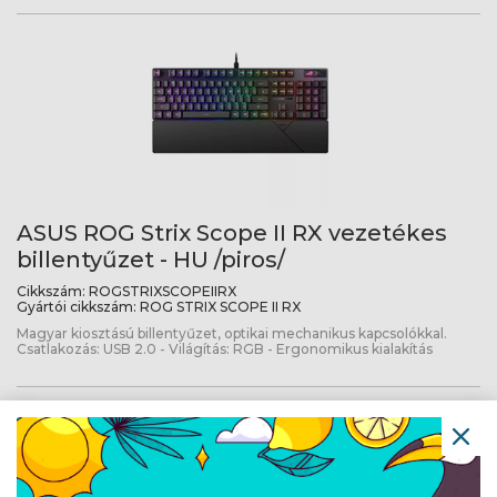
ASUS ROG Strix Scope II RX vezetékes
billentyűzet - HU /piros/
Cikkszám:
ROGSTRIXSCOPEIIRX
Gyártói cikkszám:
ROG STRIX SCOPE II RX
Magyar kiosztású billentyűzet, optikai mechanikus kapcsolókkal.
Csatlakozás: USB 2.0 - Világítás: RGB - Ergonomikus kialakítás