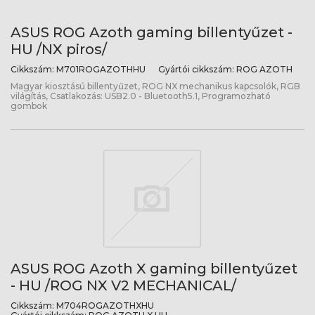
ASUS ROG Azoth gaming billentyűzet -
HU /NX piros/
Cikkszám:
M701ROGAZOTHHU
Gyártói cikkszám:
ROG AZOTH
Magyar kiosztású billentyűzet, ROG NX mechanikus kapcsolók, RGB
világítás, Csatlakozás: USB2.0 - Bluetooth5.1, Programozható
gombok
ASUS ROG Azoth X gaming billentyűzet
- HU /ROG NX V2 MECHANICAL/
Cikkszám:
M704ROGAZOTHXHU