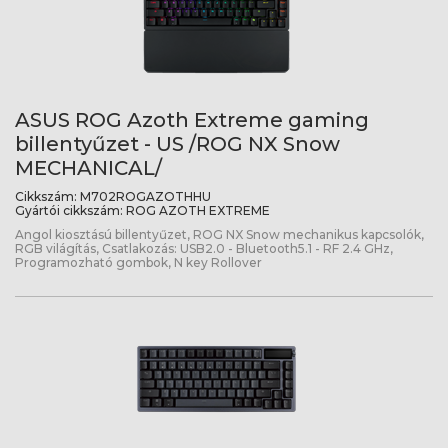
ASUS ROG Azoth Extreme gaming
billentyűzet - US /ROG NX Snow
MECHANICAL/
Cikkszám:
M702ROGAZOTHHU
Gyártói cikkszám:
ROG AZOTH EXTREME
Angol kiosztású billentyűzet, ROG NX Snow mechanikus kapcsolók,
RGB világítás, Csatlakozás: USB2.0 - Bluetooth5.1 - RF 2.4 GHz,
Programozható gombok, N key Rollover