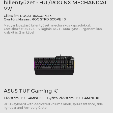
billentyűzet - HU /ROG NX MECHANICAL
V2/
Cikkszám:
ROGSTRIXSCOPEIIX
Gyártói cikkszám:
ROG STRIX SCOPE II X
Magyar kiosztású billentyűzet, mechanikus kapcsolókkal.
Csatlakozás: USB 2.0 - Világítás: RGB - Aura Sync - Ergonomikus
kialakítás, 2 m kábel
ASUS TUF Gaming K1
Cikkszám:
TUFGAMINGK1
Gyártói cikkszám:
TUF GAMING K1
RGB keyboard with dedicated volume knob, spill-resistance, side
light bar and Armoury Crate