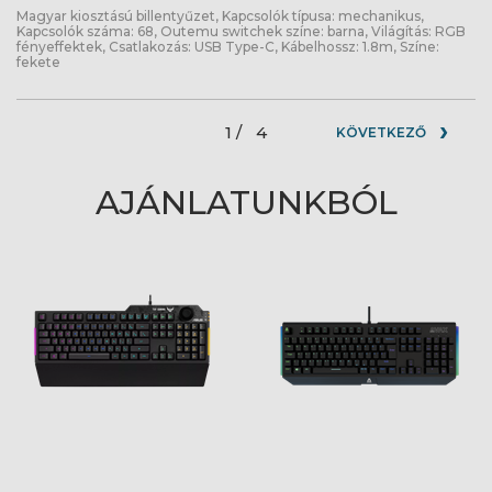
Magyar kiosztású billentyűzet, Kapcsolók típusa: mechanikus,
Kapcsolók száma: 68, Outemu switchek színe: barna, Világítás: RGB
fényeffektek, Csatlakozás: USB Type-C, Kábelhossz: 1.8m, Színe:
fekete
1 /
4
KÖVETKEZŐ
AJÁNLATUNKBÓL