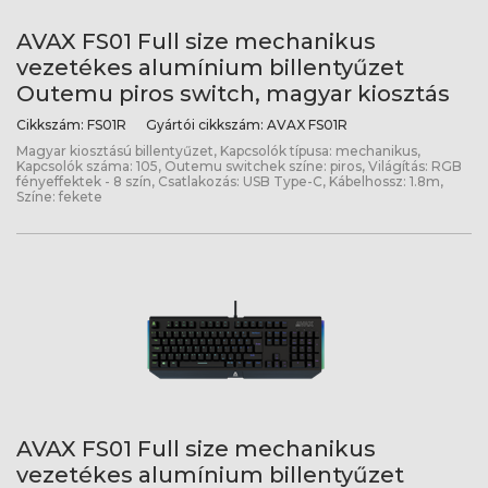
AVAX FS01 Full size mechanikus
vezetékes alumínium billentyűzet
Outemu piros switch, magyar kiosztás
Cikkszám:
FS01R
Gyártói cikkszám:
AVAX FS01R
Magyar kiosztású billentyűzet, Kapcsolók típusa: mechanikus,
Kapcsolók száma: 105, Outemu switchek színe: piros, Világítás: RGB
fényeffektek - 8 szín, Csatlakozás: USB Type-C, Kábelhossz: 1.8m,
Színe: fekete
AVAX FS01 Full size mechanikus
vezetékes alumínium billentyűzet