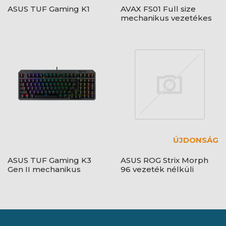
ASUS TUF Gaming K1
AVAX FS01 Full size
mechanikus vezetékes
alumínium billentyűzet
Outemu piros switch,
magyar kiosztás
ÚJDONSÁG
ASUS TUF Gaming K3
ASUS ROG Strix Morph
Gen II mechanikus
96 vezeték nélküli
billentyűzet HU /Piros/
billentyűzet - HU