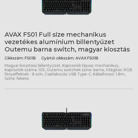
AVAX FS01 Full size mechanikus
vezetékes alumínium billentyűzet
Outemu barna switch, magyar kiosztás
Cikkszám:
FS01B
Gyártói cikkszám:
AVAX FS01B
Magyar kiosztású billentyűzet, Kapcsolók típusa: mechanikus,
Kapcsolók száma: 105, Outemu switchek színe: barna, Világítás: RGB
fényeffektek - 8 szín, Csatlakozás: USB Type-C, Kábelhossz: 1.8m,
Színe: fekete