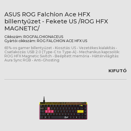
ASUS ROG Falchion Ace HFX
billentyűzet - Fekete US /ROG HFX
MAGNETIC/
Cikkszám:
ROGFALCHIONACEUS
Gyártói cikkszám:
ROG FALCHION ACE HFX US
65%-os gamer billentyűzet • Kiosztás: US • Vezetékes kialakítás •
Csatlakozás: USB 2.0 (Type-C to Type-A) • Mechanikus kapcsolók:
ROG HFX Magnetic Switch • Beépített memória • Háttérvilágítás:
Aura Sync RGB • Anti-Ghosting
KIFUTÓ