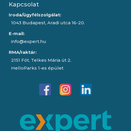
Kapcsolat
Iroda/ügyfélszolgálat:
1043 Budapest, Aradi utca 16-20.
E-mail:
info@expert.hu
RMA/raktár:
2151 Fót, Telkes Mária út 2.
HelloParks 1-es épület