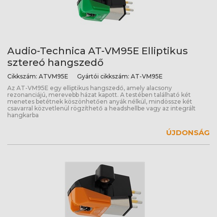
Audio-Technica AT-VM95E Elliptikus
sztereó hangszedő
Cikkszám:
ATVM95E
Gyártói cikkszám:
AT-VM95E
Az AT-VM95E egy elliptikus hangszedő, amely alacsony
rezonanciájú, merevebb házat kapott. A testében található két
menetes betétnek köszönhetően anyák nélkül, mindössze két
csavarral közvetlenül rögzíthető a headshellbe vagy az integrált
hangkarba
ÚJDONSÁG