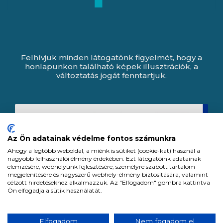
Felhívjuk minden látogatónk figyelmét, hogy a
honlapunkon található képek illusztrációk, a
változtatás jogát fenntartjuk.
Az Ön adatainak védelme fontos számunkra
Ahogy a legtöbb weboldal, a miénk is sütiket (cookie-kat) használ a
nagyobb felhasználói élmény érdekében. Ezt látogatóink adatainak
elemzésére, webhelyünk fejlesztésére, személyre szabott tartalom
megjelenítésére és nagyszerű webhely-élmény biztosítására, valamint
célzott hirdetésekhez alkalmazzuk. Az "Elfogadom" gombra kattintva
Ön elfogadja a sütik használatát.
Expert Zrt. © 1991 -
2026
.
Elfogadom
Nem fogadom el