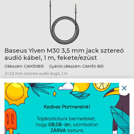
Baseus Yiven M30 3,5 mm jack sztereó
audió kábel, 1 m, fekete/ezüst
Cikkszám:
CAM30BS1
Gyártói cikkszám:
CAM30-BS1
2×3,5 mm sztereó audió dugó, 1 m