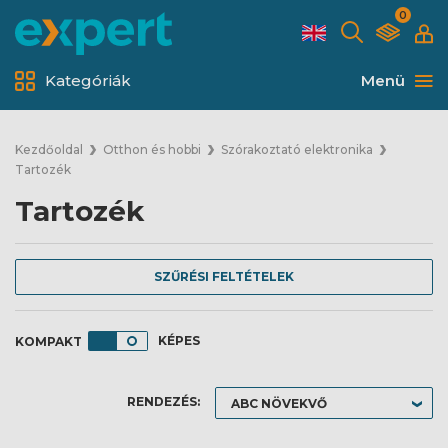
0
Kategóriák
Menü
Kezdőoldal
Otthon és hobbi
Szórakoztató elektronika
Tartozék
Tartozék
SZŰRÉSI FELTÉTELEK
KÉPES
RENDEZÉS: