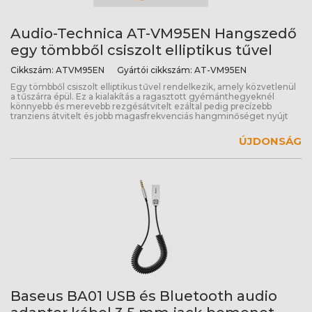
Audio-Technica AT-VM95EN Hangszedő
egy tömbből csiszolt elliptikus tűvel
Cikkszám:
ATVM95EN
Gyártói cikkszám:
AT-VM95EN
Egy tömbből csiszolt elliptikus tűvel rendelkezik, amely közvetlenül
a tűszárra épül. Ez a kialakítás a ragasztott gyémánthegyeknél
könnyebb és merevebb rezgésátvitelt ezáltal pedig precízebb
tranziens átvitelt és jobb magasfrekvenciás hangminőséget nyújt
ÚJDONSÁG
Baseus BA01 USB és Bluetooth audio