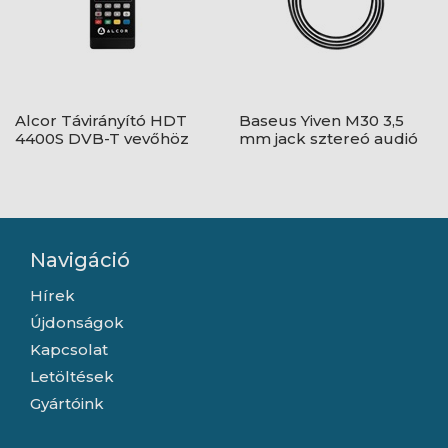
Alcor Távirányító HDT
Baseus Yiven M30 3,5
4400S DVB-T vevőhöz
mm jack sztereó audió
kábel, 1 m, fekete/ezüst
Navigáció
Hírek
Újdonságok
Kapcsolat
Letöltések
Gyártóink