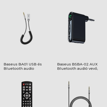
Baseus BA01 USB és
Baseus BSBA-02 AUX
Bluetooth audio
Bluetooth audió vevő,
adapter kábel 3,5 mm
fekete
jack bemenet, fekete