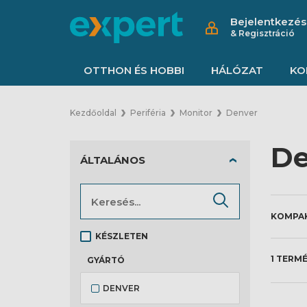
Bejelentkezés
& Regisztráció
OTTHON ÉS HOBBI
HÁLÓZAT
KO
Kezdőoldal
Periféria
Monitor
Denver
De
ÁLTALÁNOS
KÉSZLETEN
1 TERM
GYÁRTÓ
DENVER