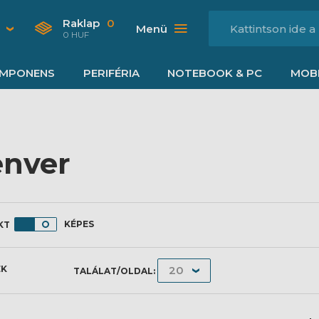
Raklap
0
Menü
0 HUF
MPONENS
PERIFÉRIA
NOTEBOOK & PC
MOBI
nver
KÉPES
ÉK
TALÁLAT/OLDAL: