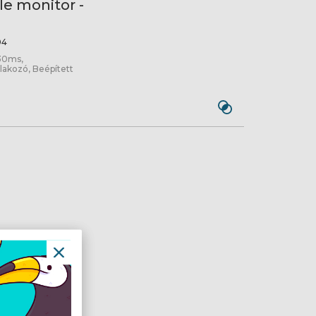
le monitor -
04
30ms,
akozó, Beépített