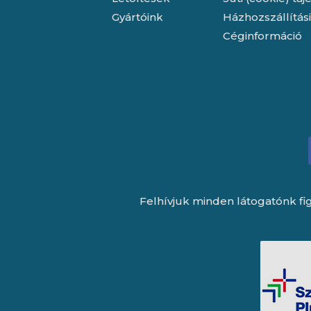
Gyártóink
Házhozszállítás
Céginformáció
Felhívjuk minden látogatónk fig