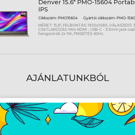
Denver 15.6" PMO-15604 Portab
IPS
Cikkszám:
PMO15604
Gyártói cikkszám:
PMO-156
MÉRET: 15,6", FELBONTÁS: 1920x1080, VÁLASZIDŐ: 
CSATLAKOZÁS: Mini HDMI - USB-C - 3.5mm jack csatl
hangszórók 2x 1W, FRISSÍTÉS: 60Hz
AJÁNLATUNKBÓL