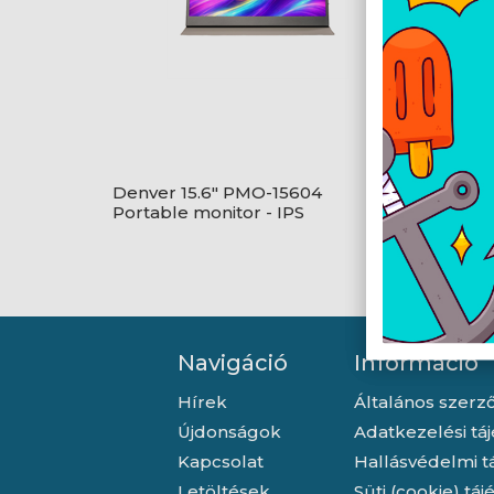
Denver 15.6" PMO-15604
Portable monitor - IPS
Navigáció
Információ
Hírek
Általános szerző
Újdonságok
Adatkezelési tá
Kapcsolat
Hallásvédelmi t
Letöltések
Süti (cookie) tá