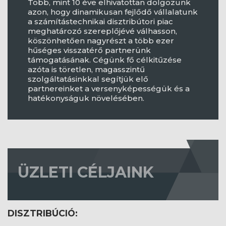
Több, mint 10 éve elhivatottan dolgozunk
azon, hogy dinamikusan fejlődő vállalatunk
a számítástechnikai disztribútori piac
meghatározó szereplőjévé válhasson,
köszönhetően nagyrészt a több ezer
hűséges visszatérő partnerünk
támogatásának. Cégünk fő célkitűzése
azóta is töretlen, magasszintű
szolgáltatásinkkal segítjük elő
partnereinket a versenyképességük és a
hatékonyságuk növelésében.
ÜZLETI CÉLJAINK
DISZTRIBÚCIÓ: