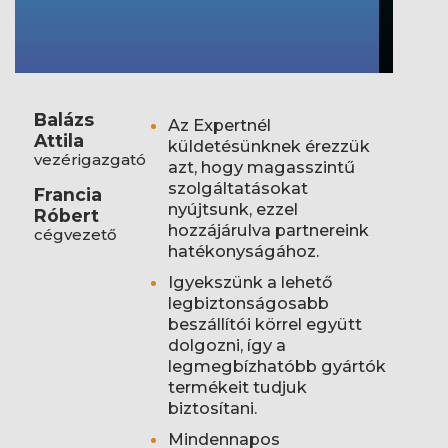
Balázs
Az Expertnél
Attila
küldetésünknek érezzük
vezérigazgató
azt, hogy magasszintű
szolgáltatásokat
Francia
nyújtsunk, ezzel
Róbert
hozzájárulva partnereink
cégvezető
hatékonyságához.
Igyekszünk a lehető
legbiztonságosabb
beszállítói körrel együtt
dolgozni, így a
legmegbízhatóbb gyártók
termékeit tudjuk
biztosítani.
Mindennapos