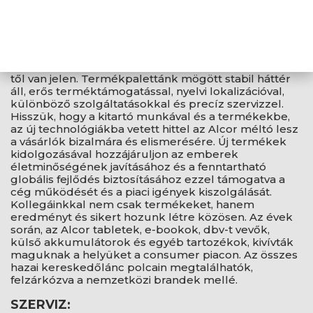
így segítve vásárló partnereinket a hatékonyan és
gyors beszerzéseikkel.
OEM GYÁRTÁS:
Alcor, a saját gyártású termékek. A hazai piacon 2012-
től van jelen. Termékpalettánk mögött stabil háttér
áll, erős terméktámogatással, nyelvi lokalizációval,
különböző szolgáltatásokkal és precíz szervizzel.
Hisszük, hogy a kitartó munkával és a termékekbe,
az új technológiákba vetett hittel az Alcor méltó lesz
a vásárlók bizalmára és elismerésére. Új termékek
kidolgozásával hozzájáruljon az emberek
életminőségének javításához és a fenntartható
globális fejlődés biztosításához ezzel támogatva a
cég működését és a piaci igények kiszolgálását.
Kollegáinkkal nem csak termékeket, hanem
eredményt és sikert hozunk létre közösen. Az évek
során, az Alcor tabletek, e-bookok, dbv-t vevők,
külső akkumulátorok és egyéb tartozékok, kivívták
maguknak a helyüket a consumer piacon. Az összes
hazai kereskedőlánc polcain megtalálhatók,
felzárkózva a nemzetközi brandek mellé.
SZERVIZ: