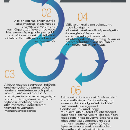
A jelenlegi majdnem 80 fős
alkalmazotti létszámot és
Vállalatunknál azon dolgozunk,
értékesítési volument,
hogy kollégáink
termékpalettát figyelembe véve
kibontakoztathassák képességeiket
Magyarország egyik legnagyobb
és megfelelő fejlesztési
számítástechnikai disztribútori
eszközökkel eljuthassanak
vállalata. Fennállása óta a bevétel
lehetőségeik maximumáig. A karrier
évről-évre nő.
szervezetünkben vertikálisan és
horizontálisan is jelen van.
A következetes szervezeti fejlődés
eredményeként számos belső
karrier sikertörténetre volt példa.
Köszönhető ez a különböző
személyre és szervezeti egységre
Számunkra fontos az aktív társadalmi
szabott tréningeknek, alternatív
szerepvállalás, az őszinte és nyitott
fejlődési lehetőségnek, az
kommunikáció dolgozóink és külső
alkalmazottak karrierterveit
partnereink felé egyaránt.
felmérő folyamatos
Gondoskodunk arról, hogy
nyomonkövetésének.
munkavállalóink teret és lehetőséget
kapjanak a személyes fejlődésre, hogy
közös céljainkba bevonva őket hatással
lehessenek az eseményekre és a
munka-magánélet egyensúlyára
figyelve támogassuk a családokat.
Független pénzügyi háttérrel