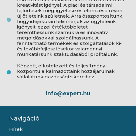
kreativitást igényel. A piaci és társadalmi
fejlődések megfigyelése és elemzése révén
új ötleteink születnek. Arra összpontosítunk,
hogy idejekorán felismerjük az ügyfeleink
igényeit, ezzel értéktöbbletet
teremthessünk számukra és innovatív
megoldásokkal szolgálhassunk. A
fenntartható termékek és szolgáltatások ki-
és továbbfejlesztésekor valamennyi
munkatársunk szaktudásából profitálunk.
Képzett, elkötelezett és teljesítmény-
központú alkalmazottaink hozzájárulnak
vállalatunk gazdasági sikereihez.
info@expert.hu
Navigáció
Hírek