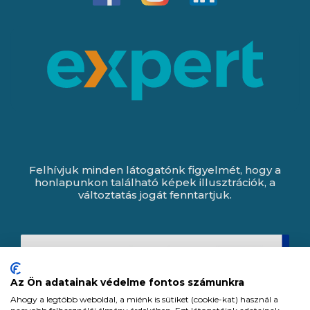
Felhívjuk minden látogatónk figyelmét, hogy a
honlapunkon található képek illusztrációk, a
változtatás jogát fenntartjuk.
Az Ön adatainak védelme fontos számunkra
Ahogy a legtöbb weboldal, a miénk is sütiket (cookie-kat) használ a