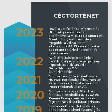
CÉGTÖRTÉNET
20
23
Bővül a portfóliónk a
Mikrotik
és
Ubiquiti
passzív hálózati
eszközeivel, a
Mio
,
Tesla Smart
és
SumUp
fogyasztói és üzleti
megoldásaival, valamint
kiterjesztjük
ASUS
kínálatunkat az
ExpertBook
üzleti notebookok
belistázásával.
20
22
Az értékesítési csatornáinkat
tovább bővítjük: stratégiai partneri
kapcsolatot alakítunk ki a
Decathlon
és
OBI
áruházláncokkal.
20
21
A forgalmazott termékek listája
Huawei
notebook, tablet, monitor
és hálózati eszközökkel valamint
Poco
telefonokkal bővül.
20
20
A forgalom túllépi a 30 milliárd
forintot, elkezdődött az
EVGA
és
Xiaomi Ecosystem
termékek
fogalmazása disztribútori szinten.
20
19
Folytatódott a portfólió bővítse
okos otthon, otthoni biztonság és