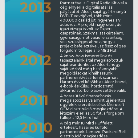
20
13
Partnerével a Digital Radio Kft-vel a
cég elnyeri a digitális átállás
pályázatot. Alcor, saját gyártmányú
DVB-T vevőjével, több mint
400.000 család jut ingyenes TV
adáshoz. A projekt nagy siker, de
igazi vizsga is volt az Expert
csapatának. Szakmai szakértelem,
gyorsaság, motiváció, elszántság
volt szükséges ahhoz, hogy a
projekt befejeztével, az össz céges
forgalom túllépje a 15 Mlrd Huf.
20
12
A know-how ismeretünk és
tapasztalaink által megalapítottuk
saját brandünket az Alcort, hogy
saját kézből még hatékonyabb
megoldásokat kínálhassunk
partnereink/vásárlóink számára.
Három évvel később az Alcor brand,
e-book és külső, hordozható
akkumulátorból piacvezetővé válik.
20
11
A hosszútávú finanszírozás
megalapozása valamint új jelentős
ügyfelek szerződtetése. Microsoft
OEM disztribúció megkezdése. A
létszám eléri az 50 főt, a forgalom
túllépi a 12,5 Mlrd huf.
20
10
A cég már 10 Mlrd HUf felett
értékesít, hazai és külföldi
partnereinek. Lenovo, Packard Bell
disztribúció megkezdése.