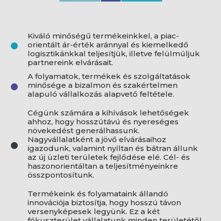
Kiváló minőségű termékeinkkel, a piac-
orientált ár-érték aránnyal és kiemelkedő
logisztikánkkal teljesítjük, illetve felülmúljuk
partnereink elvárásait.
A folyamatok, termékek és szolgáltatások
minősége a bizalmon és szakértelmen
alapuló vállalkozás alapvető feltétele.
Cégünk számára a kihívások lehetőségek
ahhoz, hogy hosszútávú és nyereséges
növekedést generálhassunk.
Nagyvállalatként a jövő elvárásaihoz
igazodunk, valamint nyíltan és bátran állunk
az új üzleti területek fejlődése elé. Cél- és
haszonorientáltan a teljesítményeinkre
összpontosítunk.
Termékeink és folyamataink állandó
innovációja biztosítja, hogy hosszú távon
versenyképesek legyünk. Ez a két
fókuszterület vállalatunk minden területétől