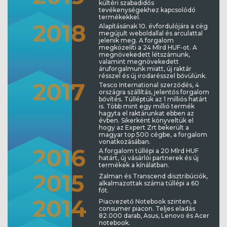
kültéri szabadidős
tevékenységekhez kapcsolódó
termékekkel.
20
18
Alapításának 10. évfordulójára a cég
megújult weboldallal és arculattal
jelenik meg. A forgalom
megközelíti a 24 Mlrd HUF-ot. A
megnövekedett létszámunk,
valamint megnövekedett
áruforgalmunk miatt, új raktár
résszel és új irodarésszel bővülünk.
20
17
Tesco International szerződés, 4
országra szállítás, jelentős forgalom
bővítés. Túlléptük az 1 milliós határt
is. Több mint egy millió termék
hagyta el raktárunkat ebben az
évben. Sikerként könyveltük el
hogy az Expert Zrt bekerült a
magyar top 500 cégbe, a forgalom
vonatkozásában.
20
16
A forgalom túllépi a 20 Mlrd HUF
határt, új vásárlói partnerek és új
termékek a kínálatban.
20
15
Zalman és Transcend disztribúciók,
alkalmazottak száma túllépi a 60
főt.
20
14
Piacvezető Notebook szinten, a
consumer piacon. Teljes eladás
82.000 darab, Asus, Lenovo és Acer
notebook.