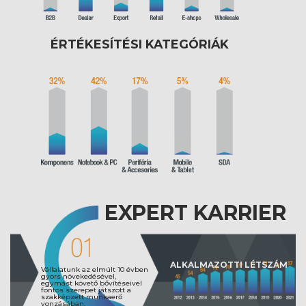
ÉRTÉKESÍTÉSI KATEGÓRIÁK
EXPERT KARRIER
ALKALMAZOTTI LÉTSZÁM
Vállalatunk az elmúlt 10 évben
gyors növekedésével,
egymást követő bővítéseivel
fontos szerepet játszott a
szakképzett munkaerő
vonzásában.