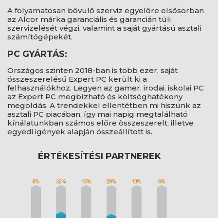
A folyamatosan bővülő szerviz egyelőre elsősorban
az Alcor márka garanciális és garancián túli
szervizelését végzi, valamint a saját gyártású asztali
számítógépekét.
PC GYÁRTÁS:
Országos szinten 2018-ban is több ezer, saját
összeszerelésű Expert PC került ki a
felhasználókhoz. Legyen az gamer, irodai, iskolai PC
az Expert PC megbízható és költséghatékony
megoldás. A trendekkel ellentétben mi hiszünk az
asztali PC piacában, így mai napig megtalálható
kínálatunkban számos előre összeszerelt, illetve
egyedi igények alapján összeállított is.
ÉRTÉKESÍTÉSI PARTNEREK