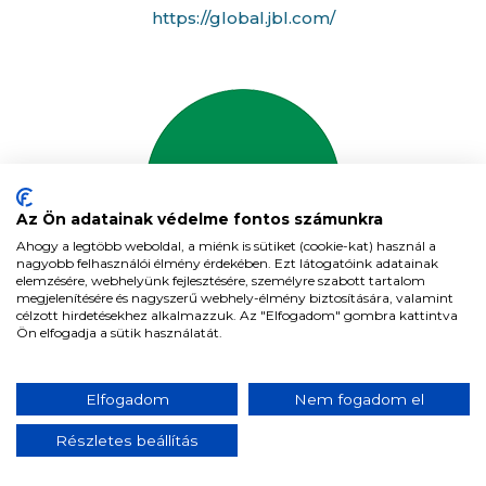
https://global.jbl.com/
Az Ön adatainak védelme fontos számunkra
Ahogy a legtöbb weboldal, a miénk is sütiket (cookie-kat) használ a
nagyobb felhasználói élmény érdekében. Ezt látogatóink adatainak
elemzésére, webhelyünk fejlesztésére, személyre szabott tartalom
megjelenítésére és nagyszerű webhely-élmény biztosítására, valamint
célzott hirdetésekhez alkalmazzuk. Az "Elfogadom" gombra kattintva
Ön elfogadja a sütik használatát.
JOVS
https://eu.jovs.com/
Elfogadom
Nem fogadom el
Részletes beállítás