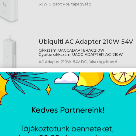
60W Gigabit PoE tápegység
Ubiquiti AC Adapter 210W 54V
Cikkszám:
UACCADAPTERAC210W
Gyártói cikkszám:
UACC-ADAPTER-AC-210W
AC Adapter 210W, 54V DC, falra rögzíthető
Ubiquiti Beltéri PoE konverter 
5V USB kimenet
Cikkszám:
INS3AFUSB
Gyártói cikkszám:
INS-3AF-
Beltéri PoE konverter 48V 802.3af, 5V USB kimenet