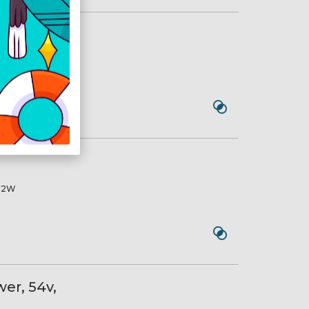
72W
72W
er, 54v,