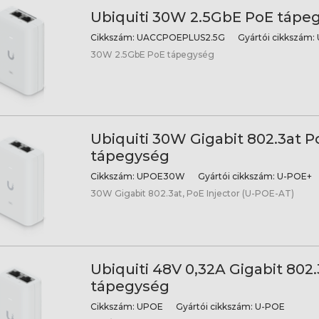
Ubiquiti 30W 2.5GbE PoE tápe
Cikkszám:
UACCPOEPLUS2.5G
Gyártói cikkszám:
30W 2.5GbE PoE tápegység
Ubiquiti 30W Gigabit 802.3at P
tápegység
Cikkszám:
UPOE30W
Gyártói cikkszám:
U-POE+
30W Gigabit 802.3at, PoE Injector (U-POE-AT)
Ubiquiti 48V 0,32A Gigabit 802
tápegység
Cikkszám:
UPOE
Gyártói cikkszám:
U-POE