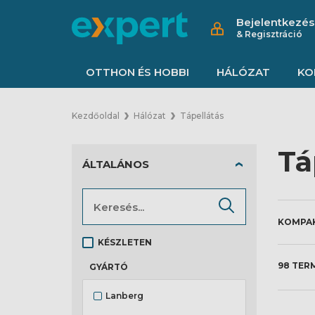
Bejelentkezés
& Regisztráció
OTTHON ÉS HOBBI
HÁLÓZAT
KO
Kezdőoldal
Hálózat
Tápellátás
Tá
ÁLTALÁNOS
KÉSZLETEN
98 TER
GYÁRTÓ
Lanberg