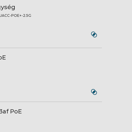
gység
UACC-POE+-2.5G
oE
.3af PoE