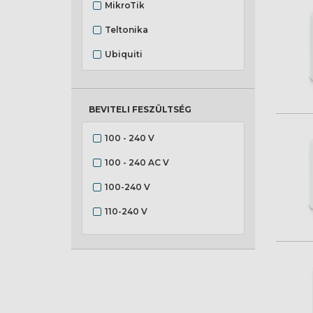
MikroTik
Teltonika
Ubiquiti
BEVITELI FESZÜLTSÉG
100 - 240 V
100 - 240 AC V
100-240 V
110-240 V
-36 - 57 V
42 - 57 V
48 V
-48 V