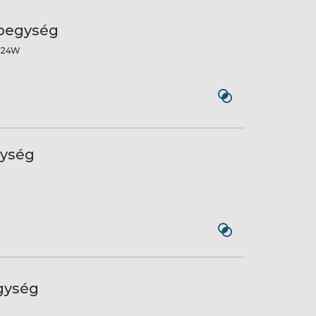
ápegység
-24W
gység
gység