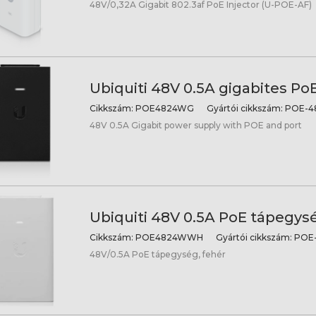
48V/0,32A Gigabit 802.3af PoE Injector (U-POE-AF)
Ubiquiti 48V 0.5A gigabites P
Cikkszám:
POE4824WG
Gyártói cikkszám:
POE-4
48V 0.5A Gigabit power supply with POE and port
Ubiquiti 48V 0.5A PoE tápegysé
Cikkszám:
POE4824WWH
Gyártói cikkszám:
POE
48V/0.5A PoE tápegység, fehér