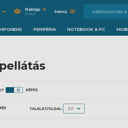
Raklap
0
Menü
0 HUF
MPONENS
PERIFÉRIA
NOTEBOOK & PC
MOBI
pellátás
KÉPES
MÉK
TALÁLAT/OLDAL: