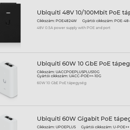
Ubiquiti 48V 10/100Mbit PoE t
Cikkszám:
POE4824W
Gyártói cikkszám:
POE-48
48V 0.5A power supply with POE and port
Ubiquiti 60W 10 GbE PoE tápe
Cikkszám:
UACCPOEPLUSPLUS10G
Gyártói cikkszám:
UACC-POE++-10G
60W 10 GbE PoE tápegység
Ubiquiti 60W Gigabit PoE tápe
Cikkszám:
UPOEPLUS
Gyártói cikkszám:
U-POE++