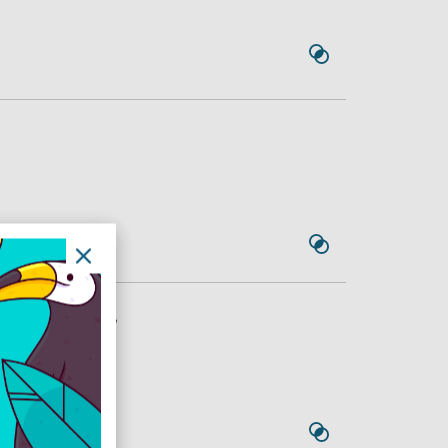
48V 802.3af,
USB