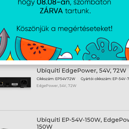
Ubiquiti EdgePower, 24V, 72W
Cikkszám:
EP24V72W
Gyártói cikkszám:
EP-24V-
EdgePower, 24V, 72W
Ubiquiti EdgePower, 54V, 72W
Cikkszám:
EP54V72W
Gyártói cikkszám:
EP-54V-
EdgePower, 54V, 72W
Ubiquiti EP-54V-150W, EdgePow
150W