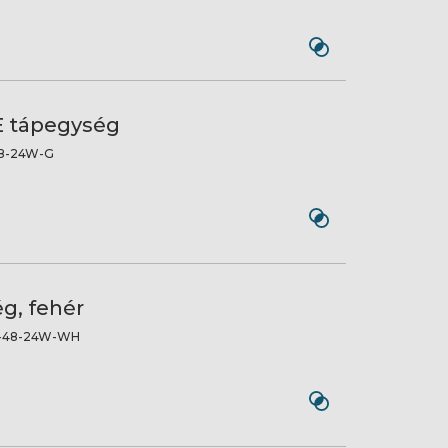
oE tápegység
8-24W-G
g, fehér
-48-24W-WH