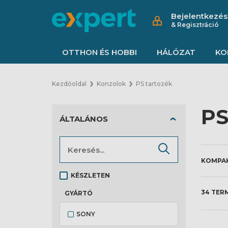
Bejelentkezés
& Regisztráció
OTTHON ÉS HOBBI
HÁLÓZAT
KO
Kezdőoldal
Konzolok
PS tartozék
PS
ÁLTALÁNOS
KÉSZLETEN
34 TER
GYÁRTÓ
SONY