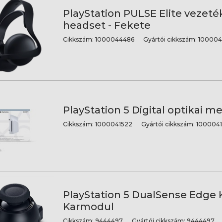
PlayStation PULSE Elite vezeték
headset - Fekete
Cikkszám:
1000044486
Gyártói cikkszám:
100004
PlayStation 5 Digital optikai m
Cikkszám:
1000041522
Gyártói cikkszám:
1000041
PlayStation 5 DualSense Edge 
Karmodul
Cikkszám:
9444497
Gyártói cikkszám:
9444497