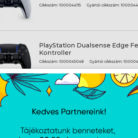
Cikkszám:
1000044115
Gyártói cikkszám:
10000441
PlayStation Dualsense Edge F
Kontroller
Cikkszám:
1000045048
Gyártói cikkszám:
100004
PlayStation Dualsense Gala Pu
Kontroller
Cikkszám:
1000050254
Gyártói cikkszám:
100005