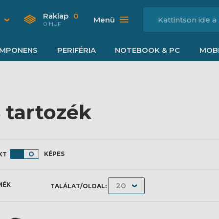
Raklap
0
Menü
0 HUF
MPONENS
PERIFÉRIA
NOTEBOOK & PC
MOBI
 tartozék
KÉPES
MÉK
TALÁLAT/OLDAL: