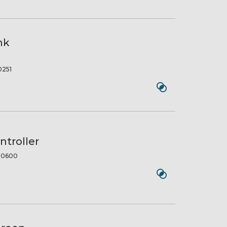
nk
251
ntroller
50600