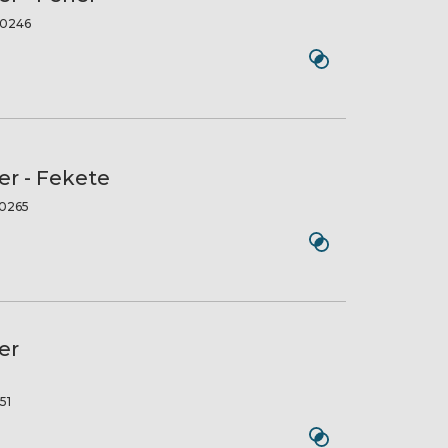
0246
er - Fekete
0265
er
51