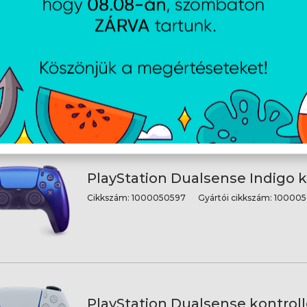
PlayStation Dualsense Grey C
Kontroller
Cikkszám:
1000050561
Gyártói cikkszám:
1000050
PlayStation Dualsense Indigo k
Cikkszám:
1000050597
Gyártói cikkszám:
100005
PlayStation Dualsense kontroll