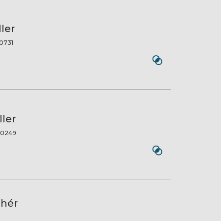
ler
0731
ler
0249
ehér