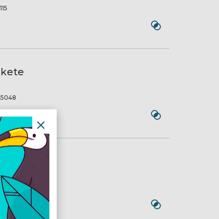
15
ekete
5048
rple
0254