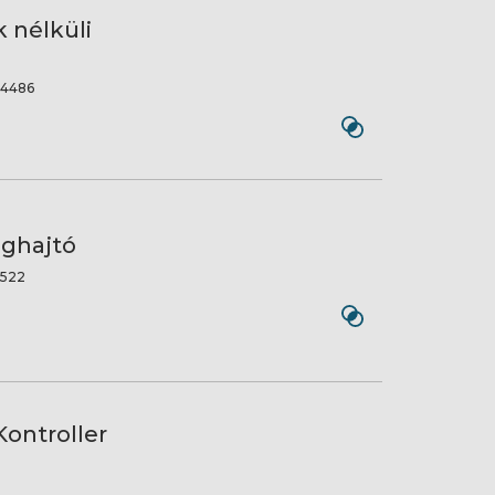
 nélküli
4486
eghajtó
522
Kontroller