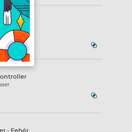
amo
561
ontroller
0597
er - Fehér