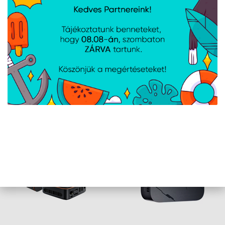
Bemutató termék
Cikkszám:
MP200B
Gyártói cikkszám:
MP200 BLACK_B
Intel i5-12450H, 16GB + 1TB, Wi-Fi 6, Bluetooth 5.2, Win11 Pro,
Csatlakozás: HDMI - USB - DP - RJ45
1 /
1
AJÁNLATUNKBÓL