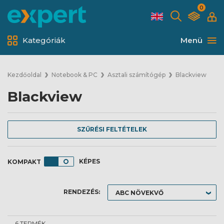
0
Kategóriák
Menü
Kezdőoldal
Notebook & PC
Asztali számítógép
Blackview
Blackview
SZŰRÉSI FELTÉTELEK
KÉPES
RENDEZÉS:
6 TERMÉK