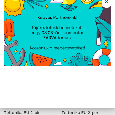
Ubiquiti AC Adapter
Teltonika EU tápegység,
210W 54V
9 W
Teltonika EU 2-pin
Teltonika EU 2-pin