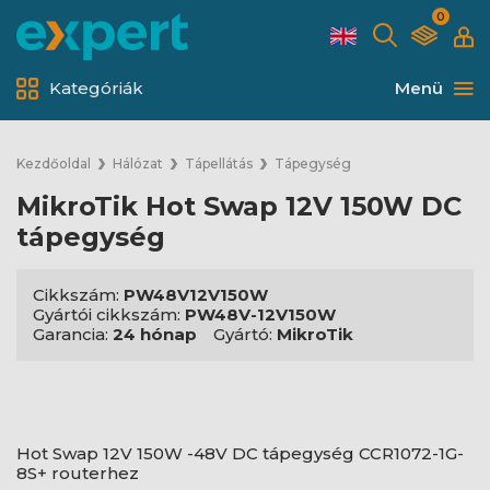
0
Kategóriák
Menü
Kezdőoldal
Hálózat
Tápellátás
Tápegység
MikroTik Hot Swap 12V 150W DC
tápegység
Cikkszám:
PW48V12V150W
Gyártói cikkszám:
PW48V-12V150W
Garancia:
24 hónap
Gyártó:
MikroTik
Hot Swap 12V 150W -48V DC tápegység CCR1072-1G-
8S+ routerhez