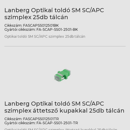
Lanberg Optikai toldó SM SC/APC
szimplex 25db tálcán
Cikkszám:
FASCAPSS012501BK
Gyártói cikkszám:
FA-SCAP-SS01-2501-BK
Optikai toldó SM SC/APC szimplex 25db tálcán
Lanberg Optikai toldó SM SC/APC
szimplex áttetsző kupakkal 25db tálcán
Cikkszám:
FASCAPSS012501TR
Gyártói cikkszám:
FA-SCAP-SS01-2501-TR
Optikai toldó SM SC/APC szimplex áttetsző kupakkal 25db tálcán