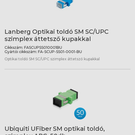
Lanberg Optikai toldó SM SC/UPC
szimplex áttetsző kupakkal
Cikkszám:
FASCUPSS010001BU
Gyártói cikkszám:
FA-SCUP-SS01-0001-BU
Optikai toldó SM SC/UPC szimplex áttetsző kupakkal
Ubiquiti UFiber SM optikai toldó,