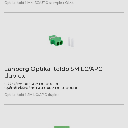
Optikai toldó MM SC/UPC szimplex OM4
Lanberg Optikai toldó SM LC/APC
duplex
Cikkszám:
FALCAPSD010001BU
Gyártói cikkszám:
FA-LCAP-SD01-0001-BU
Optikai toldó SM LC/APC duplex