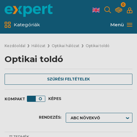
0
Kategóriák
Menü
Kezdőoldal
Hálózat
Optikai hálózat
Optikai toldó
Optikai toldó
SZŰRÉSI FELTÉTELEK
KÉPES
RENDEZÉS:
17 TERMÉK