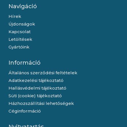
Navigáció
Hírek
Újdonságok
Kapcsolat
Letöltések
Gyártóink
Információ
Általános szerződési feltételek
Adatkezelési tájékoztató
Hallásvédelmi tájékoztató
Süti (cookie) tájékoztató
Házhozszállítási lehetőségek
Céginformáció
Nyitvatartás