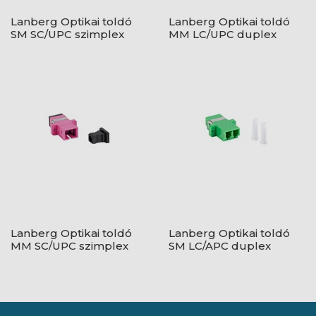
Lanberg Optikai toldó
Lanberg Optikai toldó
SM SC/UPC szimplex
MM LC/UPC duplex
OM4
Lanberg Optikai toldó
Lanberg Optikai toldó
MM SC/UPC szimplex
SM LC/APC duplex
OM4