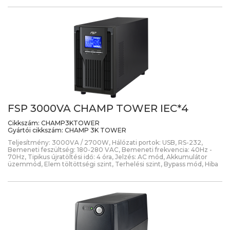
FSP 3000VA CHAMP TOWER IEC*4
Cikkszám:
CHAMP3KTOWER
Gyártói cikkszám:
CHAMP 3K TOWER
Teljesítmény: 3000VA / 2700W, Hálózati portok: USB, RS-232,
Bemeneti feszültség: 180-280 VAC, Bemeneti frekvencia: 40Hz -
70Hz, Tipikus újratöltési idő: 4 óra, Jelzés: AC mód, Akkumulátor
üzemmód, Elem töltöttségi szint, Terhelési szint, Bypass mód, Hiba