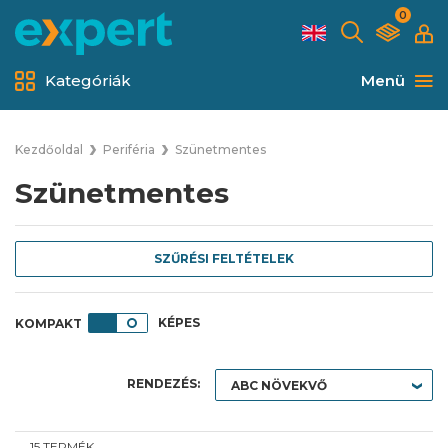
0
Kategóriák
Menü
Kezdőoldal
Periféria
Szünetmentes
Szünetmentes
SZŰRÉSI FELTÉTELEK
KÉPES
RENDEZÉS:
15 TERMÉK