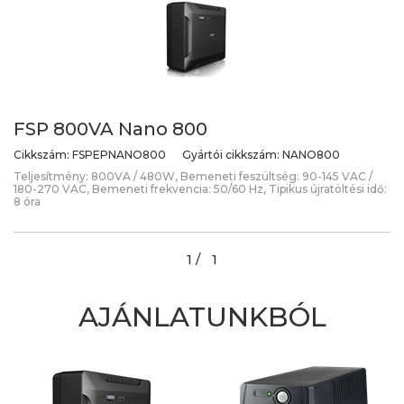
FSP 800VA Nano 800
Cikkszám:
FSPEPNANO800
Gyártói cikkszám:
NANO800
Teljesítmény: 800VA / 480W, Bemeneti feszültség: 90-145 VAC /
180-270 VAC, Bemeneti frekvencia: 50/60 Hz, Tipikus újratöltési idő:
8 óra
1 /
1
AJÁNLATUNKBÓL