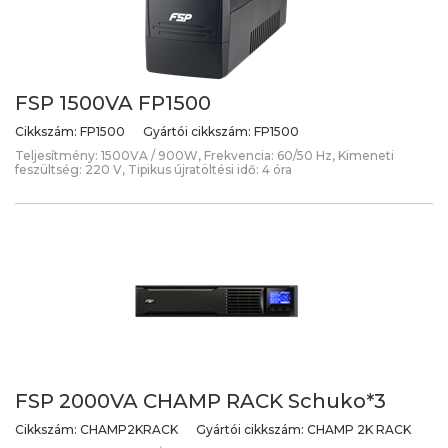
FSP 1500VA FP1500
Cikkszám:
FP1500
Gyártói cikkszám:
FP1500
Teljesítmény: 1500VA / 900W, Frekvencia: 60/50 Hz, Kimeneti
feszültség: 220 V, Tipikus újratöltési idő: 4 óra
FSP 2000VA CHAMP RACK Schuko*3
Cikkszám:
CHAMP2KRACK
Gyártói cikkszám:
CHAMP 2K RACK