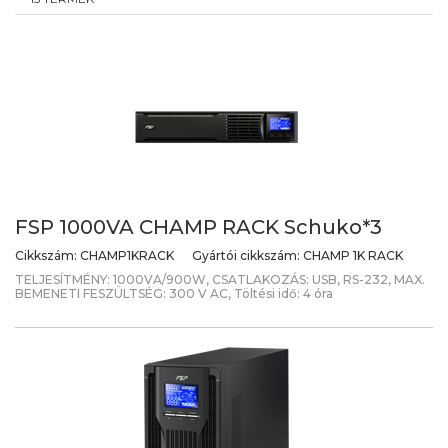
FSP 1000VA CHAMP RACK Schuko*3
Cikkszám:
CHAMP1KRACK
Gyártói cikkszám:
CHAMP 1K RACK
TELJESÍTMÉNY: 1000VA/900W, CSATLAKOZÁS: USB, RS-232, MAX.
BEMENETI FESZÜLTSÉG: 300 V AC, Töltési idő: 4 óra