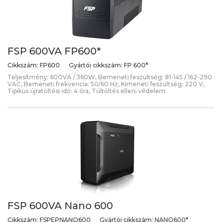
FSP 600VA FP600*
Cikkszám:
FP600
Gyártói cikkszám:
FP 600*
Teljesítmény: 600VA / 360W, Bemeneti feszültség: 81-145 / 162-290
VAC, Bemeneti frekvencia: 50/60 Hz, Kimeneti feszültség: 220 V,
Tipikus újratöltési idő: 4 óra, Túltöltés elleni védelem
FSP 600VA Nano 600
Cikkszám:
FSPEPNANO600
Gyártói cikkszám:
NANO600*