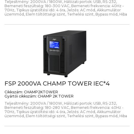
Teljesítmény: 2000VA / 1800W, Hálózati portok: USB, RS-232,
Bemeneti feszültség: 180-300 VAC, Bemeneti frekvencia: 40Hz -
70Hz, Tipikus újratöltési idő: 4 óra, Jelzés: AC mód, Akkumulátor
üzemmód, Elem töltöttségi szint, Terhelési szint, Bypass mód, Hiba
FSP 2000VA CHAMP TOWER IEC*4
Cikkszám:
CHAMP2KTOWER
Gyártói cikkszám:
CHAMP 2K TOWER
Teljesítmény: 2000VA / 1800W, Hálózati portok: USB, RS-232,
Bemeneti feszültség: 180-280 VAC, Bemeneti frekvencia: 40Hz -
70Hz, Tipikus újratöltési idő: 4 óra, Jelzés: AC mód, Akkumulátor
üzemmód, Elem töltöttségi szint, Terhelési szint, Bypass mód, Hiba