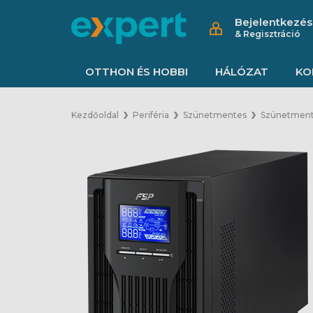
Bejelentkezés
& Regisztráció
OTTHON ÉS HOBBI
HÁLÓZAT
KO
Kezdőoldal
Periféria
Szünetmentes
Szünetment