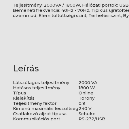
Teljesítmény: 2000VA / 1800W, Hálózati portok: USB
Bemeneti frekvencia: 40Hz - 70Hz, Tipikus újratölté
üzemmód, Elem töltöttségi szint, Terhelési szint, 
Leírás
Látszólagos teljesítmény
2000 VA
Hatásos teljesítmény
1800 W
Típus
Online
Kialakítás
Torony
Teljesítmény faktor
0.9
Kimenő maximális feszültség
240 V
Csatlakozó aljzat típusa
Schuko
Kommunikációs port
RS-232/USB