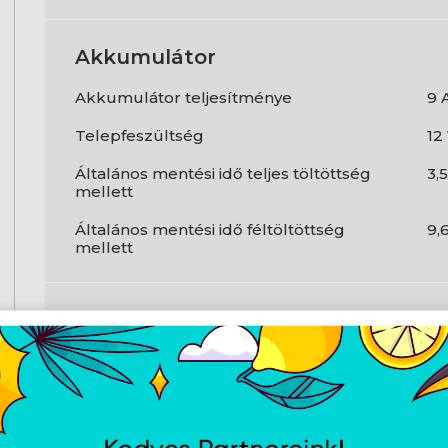
Akkumulátor
Akkumulátor teljesítménye
9 
Telepfeszültség
12
Általános mentési idő teljes töltöttség
3,
mellett
Általános mentési idő féltöltöttség
9,
mellett
Kialakítás
Külső megjelenés
To
Termék színe
Fe