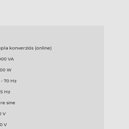
pla konverziós (online)
000 VA
800 W
 - 70 Hz
.5 Hz
re sine
0 V
0 V