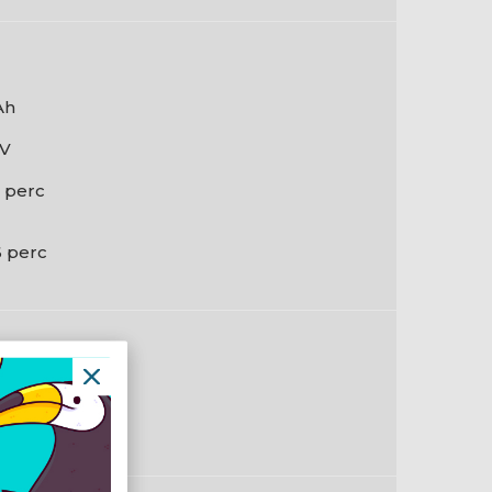
Ah
 V
5 perc
6 perc
wer
kete