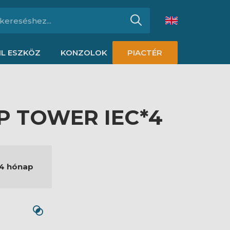
L ESZKÖZ
KONZOLOK
PIACTÉR
P TOWER IEC*4
4 hónap