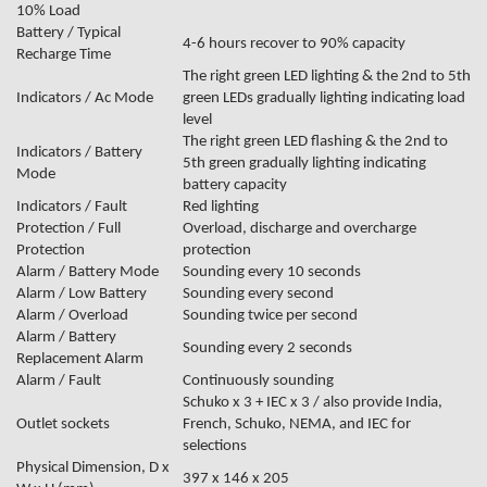
10% Load
Battery / Typical
4-6 hours recover to 90% capacity
Recharge Time
The right green LED lighting & the 2nd to 5th
Indicators / Ac Mode
green LEDs gradually lighting indicating load
level
The right green LED flashing & the 2nd to
Indicators / Battery
5th green gradually lighting indicating
Mode
battery capacity
Indicators / Fault
Red lighting
Protection / Full
Overload, discharge and overcharge
Protection
protection
Alarm / Battery Mode
Sounding every 10 seconds
Alarm / Low Battery
Sounding every second
Alarm / Overload
Sounding twice per second
Alarm / Battery
Sounding every 2 seconds
Replacement Alarm
Alarm / Fault
Continuously sounding
Schuko x 3 + IEC x 3 / also provide India,
Outlet sockets
French, Schuko, NEMA, and IEC for
selections
Physical Dimension, D x
397 x 146 x 205