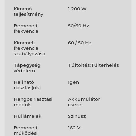
Kimenő
1 200 W
teljesítmény
Bemeneti
50/60 Hz
frekvencia
Kimeneti
60 / 50 Hz
frekvencia
szabályozása
Tápegység
Túltöltés;Túlterhelés
védelem
Hallható
Igen
riasztás(ok)
Hangos riasztási
Akkumulátor
módok
csere
Hullámalak
Szinusz
Bemeneti
162 V
működési