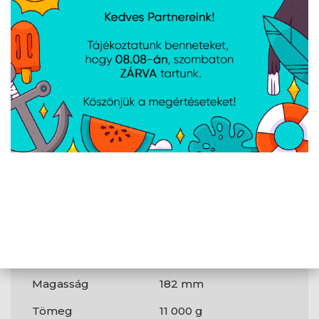
LED-kijelzők
Igen
További
jellemzők
Akkumulátor
9 AH
típus
Tömeg és
méretek
Szélesség
130 mm
Mélység
320 mm
Magasság
182 mm
Tömeg
11 000 g