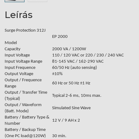
Leírás
Surge Protection 312J
EP 2000
Model
Capacity
2000 VA / 1200W
Input Voltage
110 / 120 VAC or 220 / 230 / 240 VAC
Input Voltage Range
81-145 VAC / 162-290 VAC
Input Frequence
60/50 Hz (auto sensing)
Output Voltage
±10%
Output / Frequence
60 Hz or 50 Hz ±1 Hz
Range
Output / Transfer Time
Typical 2-6 ms, 10ms max.
(Typical)
Output / Waveform
Simulated Sine Wave
(Batt. Mode)
Battery / Battery Type &
12 V / 9 AH x 2
Number
Battery / Backup Time
(One PC load@120W)
30 min.