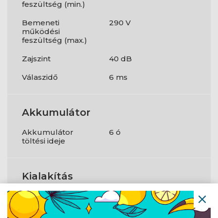
feszültség (min.)
Bemeneti
290 V
működési
feszültség (max.)
Zajszint
40 dB
Válaszidő
6 ms
Akkumulátor
Akkumulátor
6 ó
töltési ideje
Kialakítás
Külső megjelenés
Mini Tower
Termék színe
Fekete