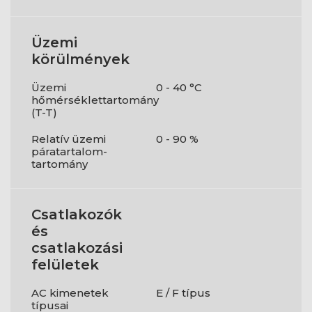
Üzemi
körülmények
Üzemi
0 - 40 °C
hőmérséklettartomány
(T-T)
Relatív üzemi
0 - 90 %
páratartalom-
tartomány
Csatlakozók
és
csatlakozási
felületek
AC kimenetek
E / F típus
típusai