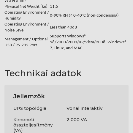
W x H (mm)
Physical Net Weight (kg)
11.5
Operating Environment /
0-90% RH @ 0-40°C (non-condensing)
Humidity
Operating Environment /
Less than 40dB
Noise Level
Supports Windows®
Management / Optional
98/2000/2003/XP/Vista/2008, Windows®
USB / RS-232 Port
7, Linux, and MAC
Technikai adatok
Jellemzők
UPS topológia
Vonal interaktív
Kimeneti
2 000 VA
összteljesítmény
(VA)