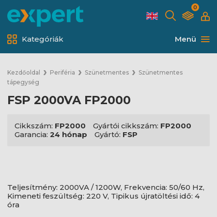
0
Kategóriák
Menü
Kezdőoldal
Periféria
Szünetmentes
Szünetmentes
tápegység
FSP 2000VA FP2000
Cikkszám:
FP2000
Gyártói cikkszám:
FP2000
Garancia:
24 hónap
Gyártó:
FSP
Teljesítmény: 2000VA / 1200W, Frekvencia: 50/60 Hz,
Kimeneti feszültség: 220 V, Tipikus újratöltési idő: 4
óra