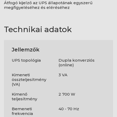
Átfogó kijelző az UPS állapotának egyszerű
megfigyeléséhez és eléréséhez
Technikai adatok
Jellemzők
UPS topológia
Dupla konverziós
(online)
Kimeneti
3 VA
összteljesítmény
(VA)
Kimenő
2 700 W
teljesítmény
Bemeneti
40 - 70 Hz
frekvencia