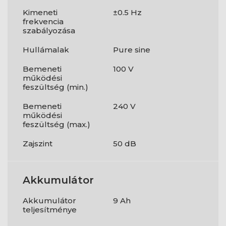
Kimeneti
±0.5 Hz
frekvencia
szabályozása
Hullámalak
Pure sine
Bemeneti
100 V
működési
feszültség (min.)
Bemeneti
240 V
működési
feszültség (max.)
Zajszint
50 dB
Akkumulátor
Akkumulátor
9 Ah
teljesítménye