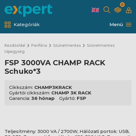
0
Kategóriák
Menü
Kezdőoldal
Periféria
Szünetmentes
Szünetmentes
tápegység
FSP 3000VA CHAMP RACK
Schuko*3
Cikkszám:
CHAMP3KRACK
Gyártói cikkszám:
CHAMP 3K RACK
Garancia:
36 hónap
Gyártó:
FSP
Teljesítmény: 3000 VA / 2700W, Hálózati portok: USB,