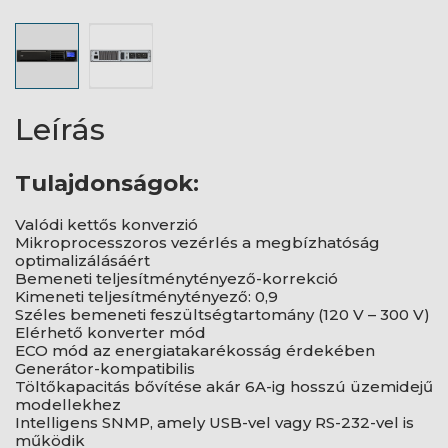
Leírás
Tulajdonságok:
Valódi kettős konverzió
Mikroprocesszoros vezérlés a megbízhatóság
optimalizálásáért
Bemeneti teljesítménytényező-korrekció
Kimeneti teljesítménytényező: 0,9
Széles bemeneti feszültségtartomány (120 V – 300 V)
Elérhető konverter mód
ECO mód az energiatakarékosság érdekében
Generátor-kompatibilis
Töltőkapacitás bővítése akár 6A-ig hosszú üzemidejű
modellekhez
Intelligens SNMP, amely USB-vel vagy RS-232-vel is
működik