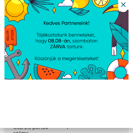
Üzemi
körülmények
Üzemi
0 - 40 °C
hőmérséklettartomány
(T-T)
Relatív üzemi
20 - 90 %
páratartalom-
tartomány
Csatlakozók
és
csatlakozási
felületek
USB port
Igen
USB 2.0 portok
1
száma