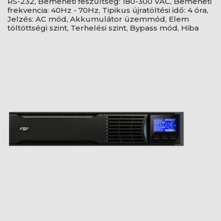
RS-232, Bemeneti feszültség: 180-300 VAC, Bemeneti
frekvencia: 40Hz - 70Hz, Tipikus újratöltési idő: 4 óra,
Jelzés: AC mód, Akkumulátor üzemmód, Elem
töltöttségi szint, Terhelési szint, Bypass mód, Hiba