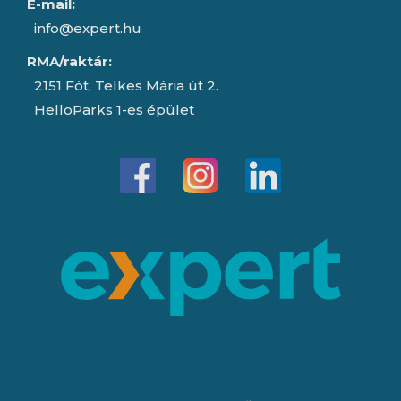
E-mail:
info@expert.hu
RMA/raktár:
2151 Fót, Telkes Mária út 2.
HelloParks 1-es épület