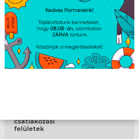
Tömeg
27 600 g
Üzemi
körülmények
Üzemi
0 - 40 °C
hőmérséklettartomány
(T-T)
Relatív üzemi
20 - 90 %
páratartalom-
tartomány
Csatlakozók
és
csatlakozási
felületek