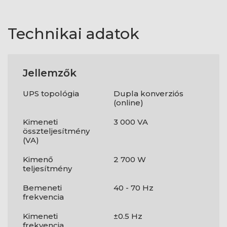
Technikai adatok
Jellemzők
UPS topológia
Dupla konverziós
(online)
Kimeneti
3 000 VA
összteljesítmény
(VA)
Kimenő
2 700 W
teljesítmény
Bemeneti
40 - 70 Hz
frekvencia
Kimeneti
±0.5 Hz
frekvencia