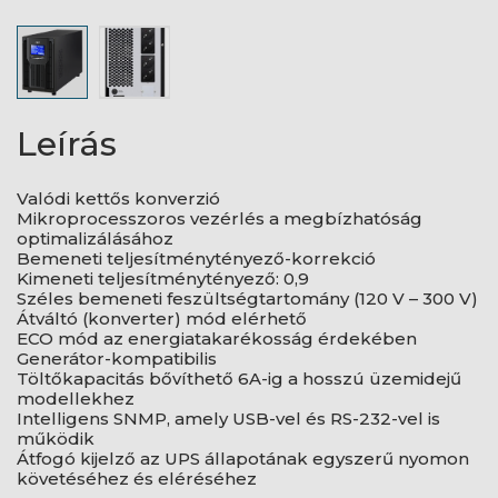
Leírás
Valódi kettős konverzió
Mikroprocesszoros vezérlés a megbízhatóság
optimalizálásához
Bemeneti teljesítménytényező-korrekció
Kimeneti teljesítménytényező: 0,9
Széles bemeneti feszültségtartomány (120 V – 300 V)
Átváltó (konverter) mód elérhető
ECO mód az energiatakarékosság érdekében
Generátor-kompatibilis
Töltőkapacitás bővíthető 6A-ig a hosszú üzemidejű
modellekhez
Intelligens SNMP, amely USB-vel és RS-232-vel is
működik
Átfogó kijelző az UPS állapotának egyszerű nyomon
követéséhez és eléréséhez