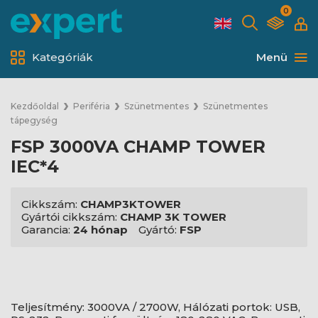
0
Kategóriák
Menü
Kezdőoldal
Periféria
Szünetmentes
Szünetmentes
tápegység
FSP 3000VA CHAMP TOWER
IEC*4
Cikkszám:
CHAMP3KTOWER
Gyártói cikkszám:
CHAMP 3K TOWER
Garancia:
24 hónap
Gyártó:
FSP
Teljesítmény: 3000VA / 2700W, Hálózati portok: USB,