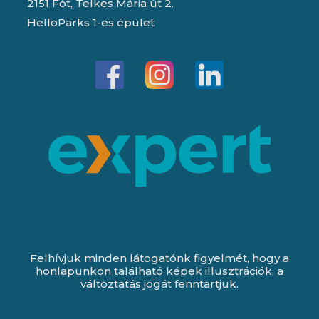
2151 Fót, Telkes Mária út 2.
HelloParks 1-es épület
Felhívjuk minden látogatónk figyelmét, hogy a
honlapunkon található képek illusztrációk, a
változtatás jogát fenntartjuk.