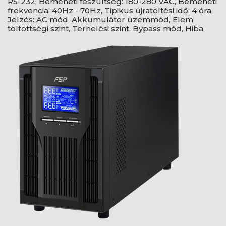
RS-232, Bemeneti feszültség: 180-280 VAC, Bemeneti
frekvencia: 40Hz - 70Hz, Tipikus újratöltési idő: 4 óra,
Jelzés: AC mód, Akkumulátor üzemmód, Elem
töltöttségi szint, Terhelési szint, Bypass mód, Hiba