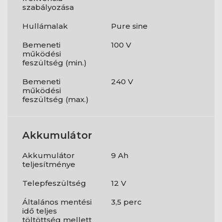
szabályozása
Hullámalak
Pure sine
Bemeneti
100 V
működési
feszültség (min.)
Bemeneti
240 V
működési
feszültség (max.)
Akkumulátor
Akkumulátor
9 Ah
teljesítménye
Telepfeszültség
12 V
Általános mentési
3,5 perc
idő teljes
töltöttség mellett