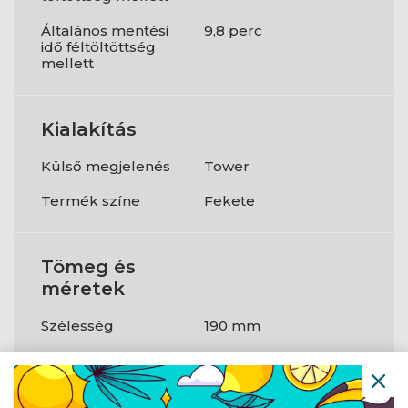
Általános mentési
9,8 perc
idő féltöltöttség
mellett
Kialakítás
Külső megjelenés
Tower
Termék színe
Fekete
Tömeg és
méretek
Szélesség
190 mm
Mélység
421 mm
Magasság
318 mm