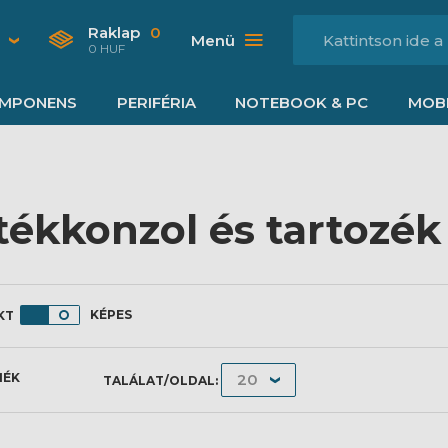
Raklap
0
Menü
0 HUF
MPONENS
PERIFÉRIA
NOTEBOOK & PC
MOBI
tékkonzol és tartozék
KÉPES
MÉK
TALÁLAT/OLDAL: