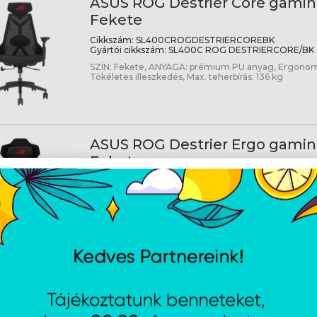
ASUS ROG Destrier Core gaming
Fekete
Cikkszám:
SL400CROGDESTRIERCOREBK
Gyártói cikkszám:
SL400C ROG DESTRIERCORE/BK
SZÍN: Fekete, ANYAGA: prémium PU anyag, Ergonomik
Tökéletes illeszkedés, Max. teherbírás: 136 kg
ASUS ROG Destrier Ergo gaming
Fekete
Cikkszám:
ROGDESTRIERERGO
Gyártói cikkszám:
ROG DESTRIER ERGO
SZÍN: fekete, ANYAGA: prémium PU anyag, Ergonomik
Tökéletes illeszkedés, Max. teherbírás: 150 kg
Asus ROG RAIKIRI II Xbox WL v
nélküli kontroller