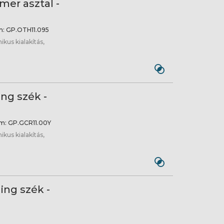
er asztal -
m:
GP.OTH11.095
us kialakítás,
ng szék -
m:
GP.GCR11.00Y
us kialakítás,
ing szék -