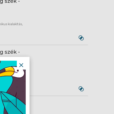
 szék -
us kialakítás,
 szék -
us kialakítás,
ezeték