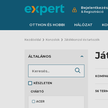
Bejelentkezés
& Regisztráció
OTTHON ÉS HOBBI
HÁLÓZAT
KO
Kezdőoldal
Konzolok
Játékkonzol és tartozék
Já
ÁLTALÁNOS
KÉSZLETEN
56 TER
GYÁRTÓ
ACER