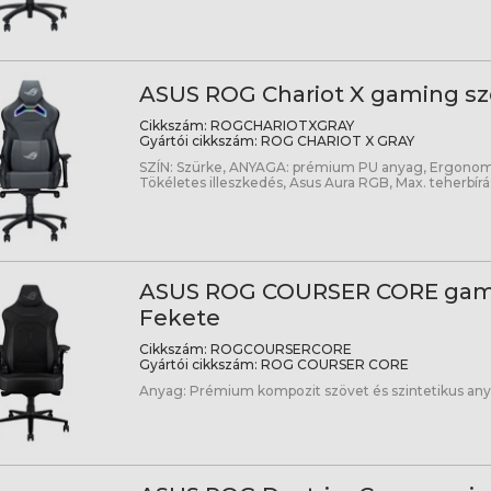
ASUS ROG Chariot X gaming sz
Cikkszám:
ROGCHARIOTXGRAY
Gyártói cikkszám:
ROG CHARIOT X GRAY
SZÍN: Szürke, ANYAGA: prémium PU anyag, Ergonomik
Tökéletes illeszkedés, Asus Aura RGB, Max. teherbírás
ASUS ROG COURSER CORE gami
Fekete
Cikkszám:
ROGCOURSERCORE
Gyártói cikkszám:
ROG COURSER CORE
Anyag: Prémium kompozit szövet és szintetikus an