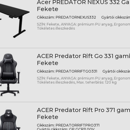
Acer PREDATOR NEXUS 332 Gam
Fekete
Cikkszám:
PREDATORNEXUS332
Gyártói cikkszá
SZÍN: Fekete, ANYAGA: prémium PU anyag, Ergonomik
Tökéletes illeszkedés
ACER Predator Rift Go 331 gami
Fekete
Cikkszám:
PREDATORRIFTGO331
Gyártói cikkszá
SZÍN: Fekete, ANYAGA: prémium PU anyag, Ergonomik
Tökéletes illeszkedés, Max. teherbírás: 120 kg
ACER Predator Rift Pro 371 gam
Fekete
Cikkszám:
PREDATORRIFTPRO371
Gyártói cikkszám:
GP.GCR11.00V