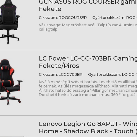
GCN ASUS ROG COURSER gamin
Fekete
Cikkszám:
ROGCOURSER
Gyártói cikkszám:
ROG 
Váz anyaga: Megerősített acél, Talp típusa: Alumíni
csillagtalp
LC Power LC-GC-703BR Gaming
Fekete/Piros
Cikkszám:
LCGC703BR
Gyártói cikkszám:
LC-GC-
Kiváló minőségű szövet borítás. Levehető és állíth
fejpárnák. Az ülés magassága állítható. Állítható m
Állítható hátsó dőlésszög a "Pillangó" mechanizmu
Dönthető funkció záró mechanizmus. 360 ° forgatá
Lenovo Legion Go 8APU1 - Win
Home - Shadow Black - Touch (