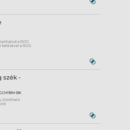
e
 tarthatod a ROG
ső bélésével a ROG
.
 szék -
GCHYBM-BK
ás, Dönthető
kció