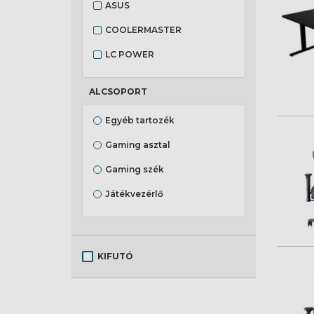
ASUS
COOLERMASTER
LC POWER
LENOVO
ALCSOPORT
LOGITECH
Egyéb tartozék
MARVO
Gaming asztal
MONKA
Gaming szék
MSI
Játékvezérlő
PowerA
Kézi játékkonzol
Snakebyte
Kézi játékkonzol dokkoló
White Shark
KIFUTÓ