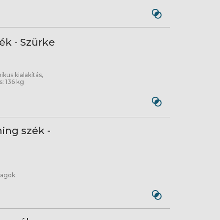
ék - Szürke
us kialakítás,
: 136 kg
ng szék -
yagok