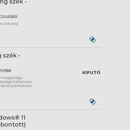
g szék -
COURSER
um öntvény
 szék -
703BR
KIFUTÓ
ató magasságú
agasságú kartámasz.
snak köszönhetően.
s
dows® 11
bontott)