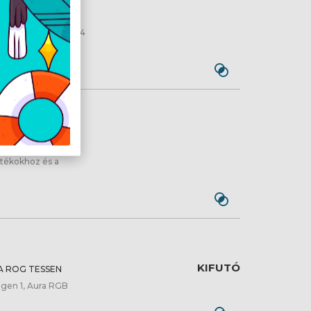
/11, Csatlakozás: 2.4
nélküli
 RAIKIRI PRO
átékokhoz és a
KIFUTÓ
 ROG TESSEN
 gen 1, Aura RGB