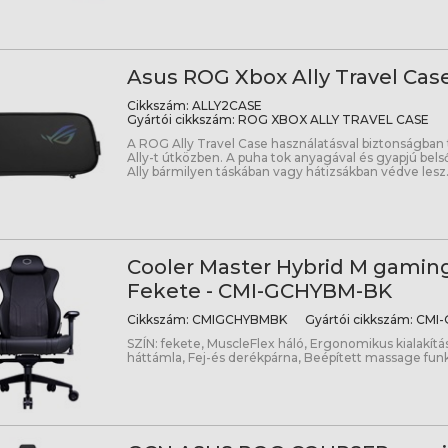
Asus ROG Xbox Ally Travel Cas
Cikkszám:
ALLY2CASE
Gyártói cikkszám:
ROG XBOX ALLY TRAVEL CASE
A ROG Ally Travel Case használatásval biztonságban
Ally-t útközben. A puha tok anyagával és gyapjú bel
Ally bármilyen táskában vagy hátizsákban védve lesz
Cooler Master Hybrid M gaming
Fekete - CMI-GCHYBM-BK
Cikkszám:
CMIGCHYBMBK
Gyártói cikkszám:
CMI-
SZÍN: fekete, MuscleFlex háló, Ergonomikus kialakít
háttámla, Fej-és derékpárna, Beépített massage fun