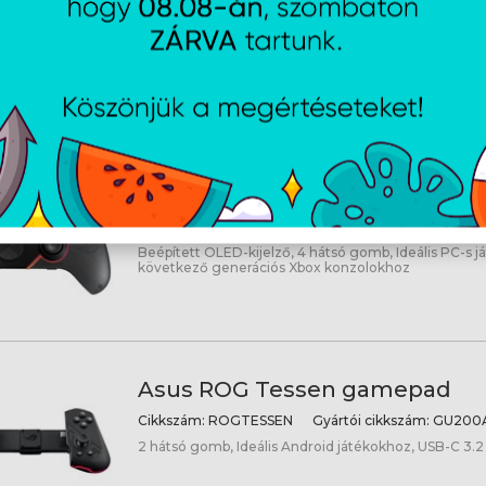
Cikkszám:
ROGRAIKIRIIIXBOXWL
Gyártói cikkszám:
ROG RAIKIRI II XBOXWL
Kompatibilitás: Xbox Series X/S, Xbox One, Windows 10
GHz RF, Bluetooth, Vezetékes USB-C
Asus ROG RAIKIRI PRO vezeték 
kontroller
Cikkszám:
ROGRAIKIRIPRO
Gyártói cikkszám:
ROG
Beépített OLED-kijelző, 4 hátsó gomb, Ideális PC-s j
következő generációs Xbox konzolokhoz
Asus ROG Tessen gamepad
Cikkszám:
ROGTESSEN
Gyártói cikkszám:
GU200A
2 hátsó gomb, Ideális Android játékokhoz, USB-C 3.2