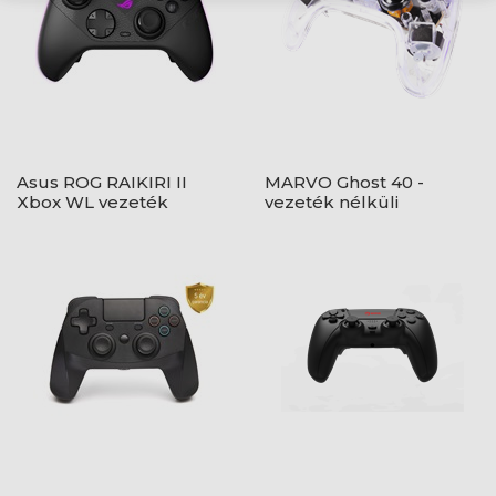
Asus ROG RAIKIRI II
MARVO Ghost 40 -
Xbox WL vezeték
vezeték nélküli
nélküli kontroller
kontroller - átlátszó -
RGB világítás