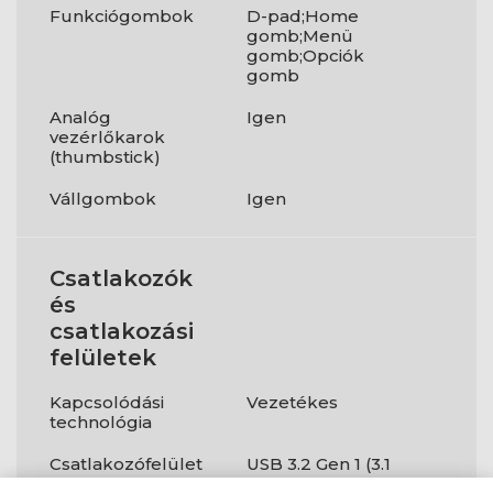
Funkciógombok
D-pad;Home
gomb;Menü
gomb;Opciók
gomb
Analóg
Igen
vezérlőkarok
(thumbstick)
Vállgombok
Igen
Csatlakozók
és
csatlakozási
felületek
Kapcsolódási
Vezetékes
technológia
Csatlakozófelület
USB 3.2 Gen 1 (3.1
Gen 1)