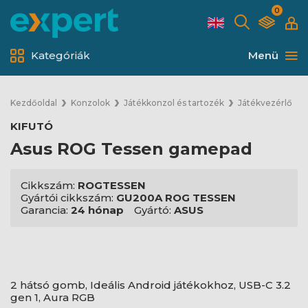
0
Kategóriák
Menü
Kezdőoldal
Konzolok
Játékkonzol és tartozék
Játékvezérlő
KIFUTÓ
Asus ROG Tessen gamepad
Cikkszám:
ROGTESSEN
Gyártói cikkszám:
GU200A ROG TESSEN
Garancia:
24 hónap
Gyártó:
ASUS
2 hátsó gomb, Ideális Android játékokhoz, USB-C 3.2
gen 1, Aura RGB