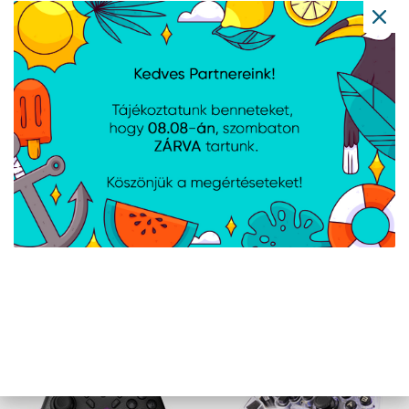
USB-csatlakozó
USB C-típus
típusa
Ergonómia
Termék színe
Fekete;Szürke
A weboldalon esetlegesen előforduló elektronikus feltöltési,
technikai hibákért felelősséget nem vállalunk.
AJÁNLATUNKBÓL