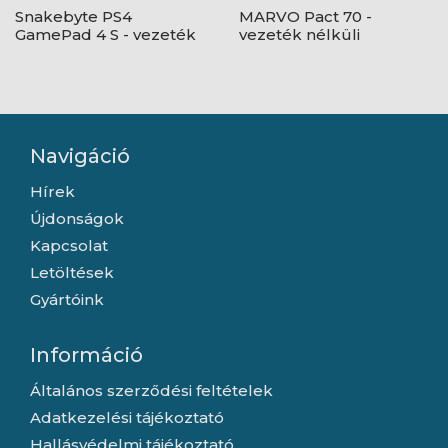
Snakebyte PS4
MARVO Pact 70 -
GamePad 4 S - vezeték
vezeték nélküli
nélküli kontroller -
kontroller - fekete
fekete
Navigáció
Hírek
Újdonságok
Kapcsolat
Letöltések
Gyártóink
Információ
Általános szerződési feltételek
Adatkezelési tájékoztató
Hallásvédelmi tájékoztató