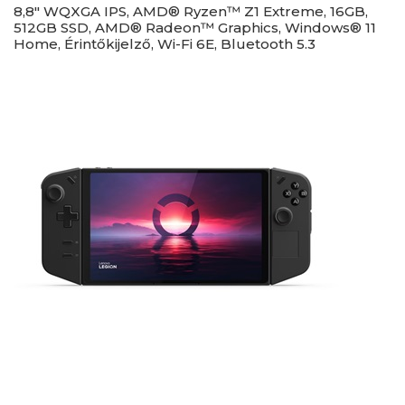
8,8" WQXGA IPS, AMD® Ryzen™ Z1 Extreme, 16GB,
512GB SSD, AMD® Radeon™ Graphics, Windows® 11
Home, Érintőkijelző, Wi-Fi 6E, Bluetooth 5.3