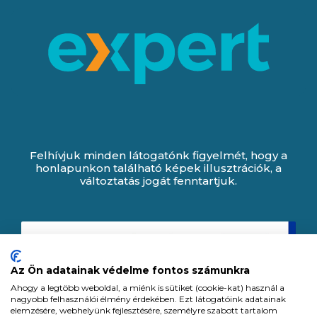
Felhívjuk minden látogatónk figyelmét, hogy a
honlapunkon található képek illusztrációk, a
változtatás jogát fenntartjuk.
Az Ön adatainak védelme fontos számunkra
Ahogy a legtöbb weboldal, a miénk is sütiket (cookie-kat) használ a
nagyobb felhasználói élmény érdekében. Ezt látogatóink adatainak
elemzésére, webhelyünk fejlesztésére, személyre szabott tartalom