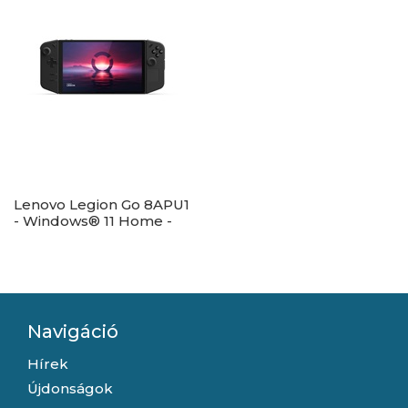
Lenovo Legion Go 8APU1
- Windows® 11 Home -
Shadow Black - Touch
(bontott)
Navigáció
Hírek
Újdonságok