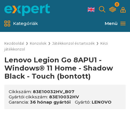
0
Kategóriák
Menü
Kezdőoldal
Konzolok
Játékkonzol és tartozék
Kézi
játékkonzol
Lenovo Legion Go 8APU1 -
Windows® 11 Home - Shadow
Black - Touch (bontott)
Cikkszám:
83E10032HV_B07
Gyártói cikkszám:
83E10032HV
Garancia:
36 hónap gyártói
Gyártó:
LENOVO