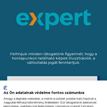
Felhívjuk minden látogatónk figyelmét, hogy a
honlapunkon található képek illusztrációk, a
változtatás jogát fenntartjuk.
Az Ön adatainak védelme fontos számunkra
Ahogy a legtöbb weboldal, a miénk is sütiket (cookie-kat) használ a
nagyobb felhasználói élmény érdekében. Ezt látogatóink adatainak
elemzésére, webhelyünk fejlesztésére, személyre szabott tartalom