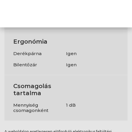
magassága
Felhasználó min.
160 cm
magassága
Ergonómia
Derékpárna
Igen
Bilentőzár
Igen
Csomagolás
tartalma
Mennyiség
1 dB
csomagonként
A weboldalon esetlegesen előforduló elektronikus feltöltési,