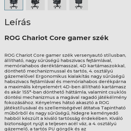
Leírás
ROG Chariot Core gamer szék
ROG Chariot Core gamer szék versenyautó stílusban,
állítható, nagy sűrűségű habszivacs fejtámlával,
memóriahabos deréktámasszal, 4D kartámaszokkal,
dönthető mechanizmussal és tartós, 4. osztályú
gázemelővel Ergonomikus kialakítás nagy sűrűségű
habszivacs fejtámlával és memóriahabos derékpárna
a maximális kényelemért 4D-ben állítható kartámasz
és akár 155°-ban dönthető háttámla, valamint csuklós
döntési mechanizmus a magával ragadó játékélmény
fokozásához. Kényelmes hátsó akasztó a ROG
játékstílusával és szellemiségével átitatva Tapintható
műbőrből és nagy sűrűségű, hidegre keményedő
habból készült a kiváló tartósság érdekében. Kiváló
biztonságot nyújt a teljesen acél váz, a 4. osztályú
gázemelő, a tartós PU görgők és az