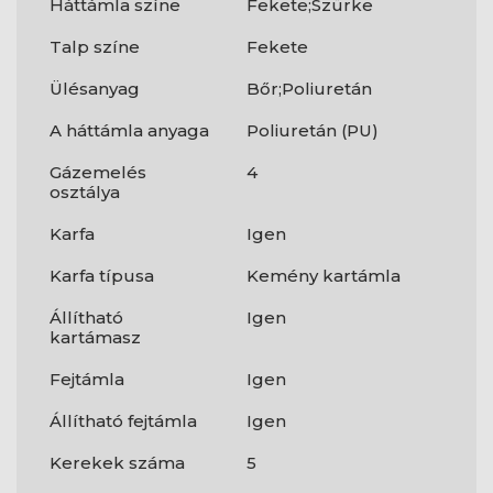
Háttámla színe
Fekete;Szürke
Talp színe
Fekete
Ülésanyag
Bőr;Poliuretán
A háttámla anyaga
Poliuretán (PU)
Gázemelés
4
osztálya
Karfa
Igen
Karfa típusa
Kemény kartámla
Állítható
Igen
kartámasz
Fejtámla
Igen
Állítható fejtámla
Igen
Kerekek száma
5