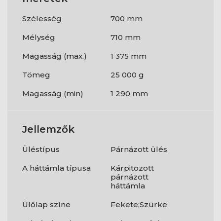
Szélesség
700 mm
Mélység
710 mm
Magasság (max.)
1 375 mm
Tömeg
25 000 g
Magasság (min)
1 290 mm
Jellemzők
Üléstípus
Párnázott ülés
A háttámla típusa
Kárpitozott
párnázott
háttámla
Ülőlap színe
Fekete;Szürke