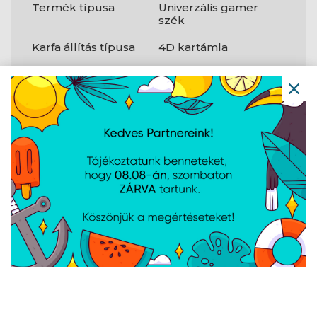
Termék típusa
Univerzális gamer
szék
Karfa állítás típusa
4D kartámla
Billenési szög
90 - 155 °
tartománya
Ergonómikus
Igen
kialakítás
Magasságállítás
85 mm
Maximális
136 kg
terhelhetőség
Alapanyag
Alumínium
Kerékátmérő
60 mm
Dőlésszög
Igen
beállítása
Felhasználó max.
190 cm