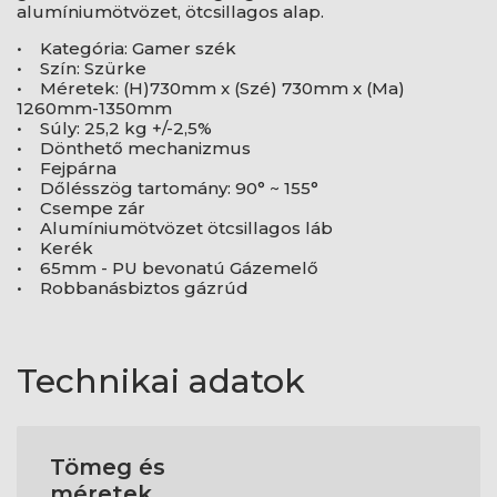
alumíniumötvözet, ötcsillagos alap.
• Kategória: Gamer szék
• Szín: Szürke
• Méretek: (H)730mm x (Szé) 730mm x (Ma)
1260mm-1350mm
• Súly: 25,2 kg +/-2,5%
• Dönthető mechanizmus
• Fejpárna
• Dőlésszög tartomány: 90° ~ 155°
• Csempe zár
• Alumíniumötvözet ötcsillagos láb
• Kerék
• 65mm - PU bevonatú Gázemelő
• Robbanásbiztos gázrúd
Technikai adatok
Tömeg és
méretek