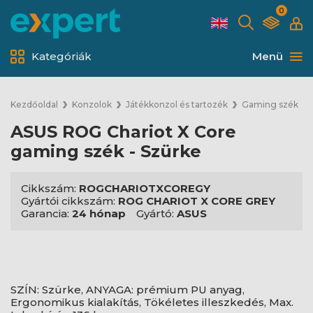
0
Kategóriák
Menü
Kezdőoldal
Konzolok
Játékkonzol és tartozék
Gaming szék
ASUS ROG Chariot X Core
gaming szék - Szürke
Cikkszám:
ROGCHARIOTXCOREGY
Gyártói cikkszám:
ROG CHARIOT X CORE GREY
Garancia:
24 hónap
Gyártó:
ASUS
SZÍN: Szürke, ANYAGA: prémium PU anyag,
Ergonomikus kialakítás, Tökéletes illeszkedés, Max.