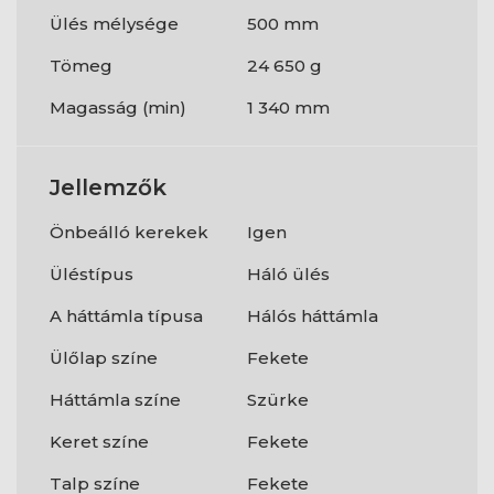
Ülés mélysége
500 mm
Tömeg
24 650 g
Magasság (min)
1 340 mm
Jellemzők
Önbeálló kerekek
Igen
Üléstípus
Háló ülés
A háttámla típusa
Hálós háttámla
Ülőlap színe
Fekete
Háttámla színe
Szürke
Keret színe
Fekete
Talp színe
Fekete