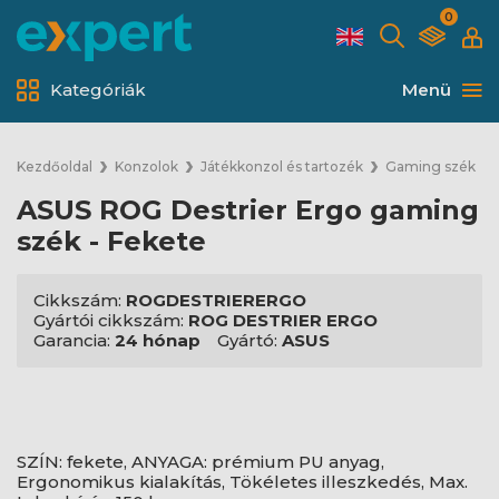
0
Kategóriák
Menü
Kezdőoldal
Konzolok
Játékkonzol és tartozék
Gaming szék
ASUS ROG Destrier Ergo gaming
szék - Fekete
Cikkszám:
ROGDESTRIERERGO
Gyártói cikkszám:
ROG DESTRIER ERGO
Garancia:
24 hónap
Gyártó:
ASUS
SZÍN: fekete, ANYAGA: prémium PU anyag,
Ergonomikus kialakítás, Tökéletes illeszkedés, Max.