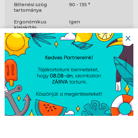
Billenési szög
90 - 135 °
tartománya
Ergonómikus
Igen
kialakítás
Magasságállítás
100 mm
Alapanyag
Alumínium
Kerékátmérő
75 mm
Dőlésszög
Igen
beállítása
Ergonómia
Derékpárna
Igen
A weboldalon esetlegesen előforduló elektronikus feltöltési,