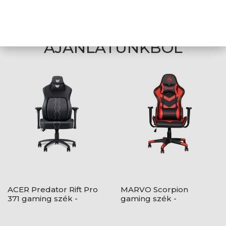
technikai hibákért felelősséget nem vállalunk.
AJÁNLATUNKBÓL
ACER Predator Rift Pro
MARVO Scorpion
371 gaming szék -
gaming szék -
Fekete
fekete/piros