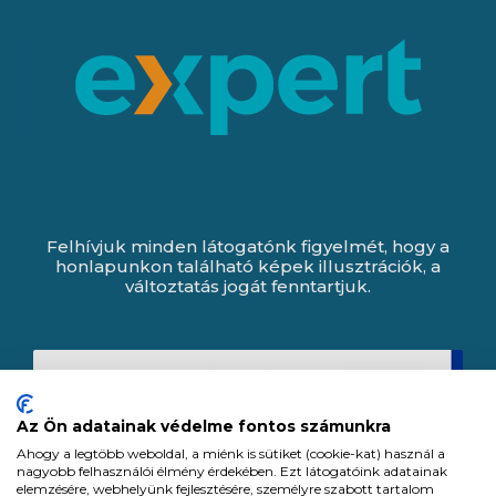
Felhívjuk minden látogatónk figyelmét, hogy a
honlapunkon található képek illusztrációk, a
változtatás jogát fenntartjuk.
Az Ön adatainak védelme fontos számunkra
Ahogy a legtöbb weboldal, a miénk is sütiket (cookie-kat) használ a
nagyobb felhasználói élmény érdekében. Ezt látogatóink adatainak
elemzésére, webhelyünk fejlesztésére, személyre szabott tartalom