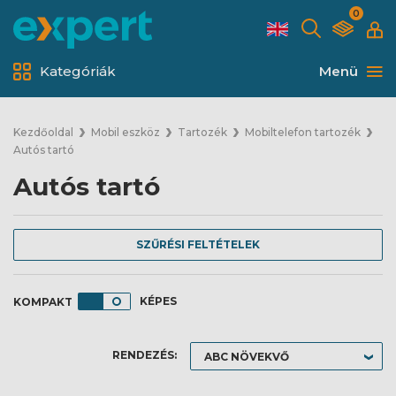
0
Kategóriák
Menü
Kezdőoldal
Mobil eszköz
Tartozék
Mobiltelefon tartozék
Autós tartó
Autós tartó
SZŰRÉSI FELTÉTELEK
KÉPES
RENDEZÉS: