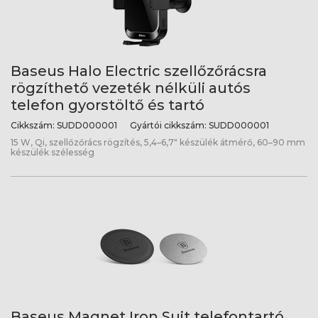
Baseus Halo Electric szellőzőrácsra
rögzíthető vezeték nélküli autós
telefon gyorstöltő és tartó
Cikkszám:
SUDD000001
Gyártói cikkszám:
SUDD000001
15 W, Qi, szellőzőrács rögzítés, 5,4–6,7" készülék átmérő, 60–90 mm
készülék szélesség
Baseus Magnet Iron Suit telefontartó