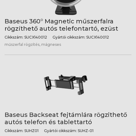
Baseus 360° Magnetic műszerfalra
rögzíthető autós telefontartó, ezüst
Cikkszám:
SUCX140012
Gyártói cikkszám:
SUCX140012
műszerfal rögzítés, mágneses
Baseus Backseat fejtámlára rögzithető
autós telefon és tablettartó
Cikkszám:
SUHZ01
Gyártói cikkszám:
SUHZ-01