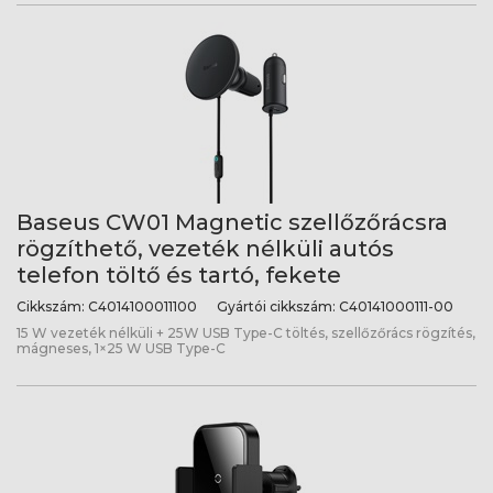
Baseus CW01 Magnetic szellőzőrácsra
rögzíthető, vezeték nélküli autós
telefon töltő és tartó, fekete
Cikkszám:
C4014100011100
Gyártói cikkszám:
C40141000111-00
15 W vezeték nélküli + 25W USB Type-C töltés, szellőzőrács rögzítés,
mágneses, 1×25 W USB Type-C