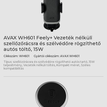
AVAX WH601 Feely+ Vezeték nélküli
szellőzőrácsra és szélvédőre rögzíthető
autós töltő, 15W
Cikkszám:
WH601
Gyártói cikkszám:
AVAX WH601
Típus: szellőzőrácsra és szélvédőre rögzíthető autós tartó, 15W
teljesítmény, Vezeték nélküli töltés, Kompakt méret, Széles
kompatibilitás