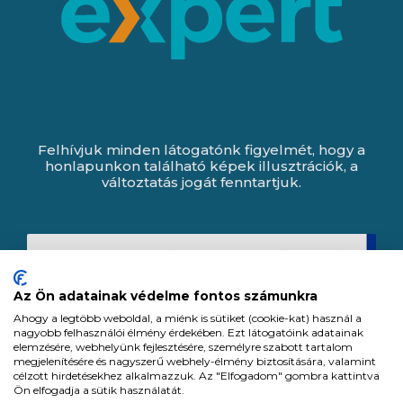
Felhívjuk minden látogatónk figyelmét, hogy a
honlapunkon található képek illusztrációk, a
változtatás jogát fenntartjuk.
Az Ön adatainak védelme fontos számunkra
Ahogy a legtöbb weboldal, a miénk is sütiket (cookie-kat) használ a
nagyobb felhasználói élmény érdekében. Ezt látogatóink adatainak
elemzésére, webhelyünk fejlesztésére, személyre szabott tartalom
megjelenítésére és nagyszerű webhely-élmény biztosítására, valamint
célzott hirdetésekhez alkalmazzuk. Az "Elfogadom" gombra kattintva
Ön elfogadja a sütik használatát.