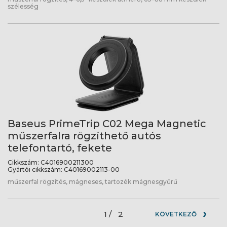
szélesség
Baseus PrimeTrip C02 Mega Magnetic
műszerfalra rögzíthető autós
telefontartó, fekete
Cikkszám:
C4016900211300
Gyártói cikkszám:
C40169002113-00
műszerfal rögzítés, mágneses, tartozék mágnesgyűrű
1 /
2
KÖVETKEZŐ