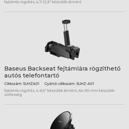
fejtámla rögzítés, 4,7–12,9" készülék átmérő
Baseus Backseat fejtámlára rögzithető
autós telefontartó
Cikkszám:
SUHZA01
Gyártói cikkszám:
SUHZ-A01
fejtámla rögzítés, 4–6,5" készülék átmérő, 64–90 mm készülék
szélesség