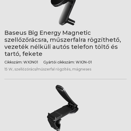
Baseus Big Energy Magnetic
szellőzőrácsra, műszerfalra rögzíthető,
vezeték nélküli autós telefon töltő és
tartó, fekete
Cikkszám:
WXJN01
Gyártói cikkszám:
WXJN-01
15 W, szellőzőrács/műszerfal rögzítés, mágneses