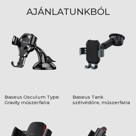
AJÁNLATUNKBÓL
Baseus Osculum Type
Baseus Tank
Gravity műszerfalra
szélvédőre, műszerfalra
rögzíthető gravitációs
rögzíthető gravitációs
autós telefontartó,
autós telefontartó,
fekete
fekete