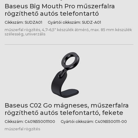
Baseus Big Mouth Pro műszerfalra
rögzíthető autós telefontartó
Cikkszám:
SUDZA01
Gyártói cikkszám:
SUDZ-A01
műszerfal rögzítés, 4,7–6,5" készülék átmérő, max. 85 mm készülék
szélesség, univerzális
Baseus C02 Go mágneses, műszerfalra
rögzíthető autós telefontartó, fekete
Cikkszám:
C4016550011100
Gyártói cikkszám:
C40165500111-00
műszerfal rögzítés