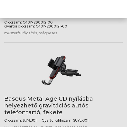
Baseus MagPro II Magnetic műszerfalra
rögzíthető autós telefontartó, fekete
Cikkszám:
C4017290012100
Gyártói cikkszám:
C40172900121-00
műszerfal rögzítés, mágneses
Baseus Metal Age CD nyílásba
helyezhető gravitációs autós
telefontartó, fekete
Cikkszám:
SUYLJ01
Gyártói cikkszám:
SUYL-J01