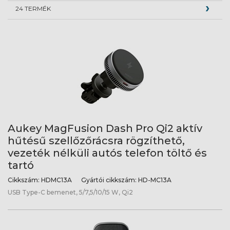
24 TERMÉK
Aukey MagFusion Dash Pro Qi2 aktív
hűtésű szellőzőrácsra rögzíthető,
vezeték nélküli autós telefon töltő és
tartó
Cikkszám:
HDMC13A
Gyártói cikkszám:
HD-MC13A
USB Type-C bemenet, 5/7,5/10/15 W, Qi2