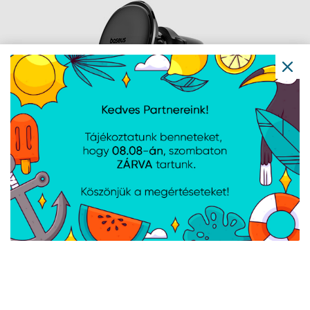
Baseus Magnetic szellőzőrácsra
rögzíthető autós telefontartó, fekete
Cikkszám:
C4014120111300
Gyártói cikkszám:
C40141201113-00
szellőzőrács rögzítés, mágneses