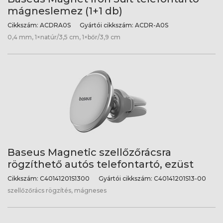
mágneslemez (1+1 db)
Cikkszám:
ACDRA0S
Gyártói cikkszám:
ACDR-A0S
0,4 mm, 1×natúr/3,5 cm, 1×bőr/3,9 cm
Baseus Magnetic szellőzőrácsra
rögzíthető autós telefontartó, ezüst
Cikkszám:
C40141201S1300
Gyártói cikkszám:
C40141201S13-00
szellőzőrács rögzítés, mágneses