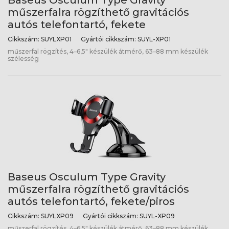
Baseus Osculum Type Gravity
műszerfalra rögzíthető gravitációs
autós telefontartó, fekete
Cikkszám:
SUYLXP01
Gyártói cikkszám:
SUYL-XP01
műszerfal rögzítés, 4–6,5" készülék átmérő, 63–88 mm készülék
szélesség
Baseus Osculum Type Gravity
műszerfalra rögzíthető gravitációs
autós telefontartó, fekete/piros
Cikkszám:
SUYLXP09
Gyártói cikkszám:
SUYL-XP09
műszerfal rögzítés, 4–6,5" készülék átmérő, 63–88 mm készülék