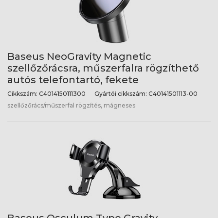
Baseus NeoGravity Magnetic
szellőzőrácsra, műszerfalra rögzíthető
autós telefontartó, fekete
Cikkszám:
C4014150111300
Gyártói cikkszám:
C40141501113-00
szellőzőrács/műszerfal rögzítés, mágneses