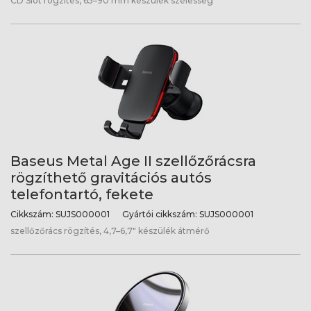
CD Slot rögzítés, 65–90 mm készülék szélesség
Baseus Metal Age II szellőzőrácsra
rögzíthető gravitációs autós
telefontartó, fekete
Cikkszám:
SUJS000001
Gyártói cikkszám:
SUJS000001
szellőzőrács rögzítés, 4,7–6,7" készülék átmérő