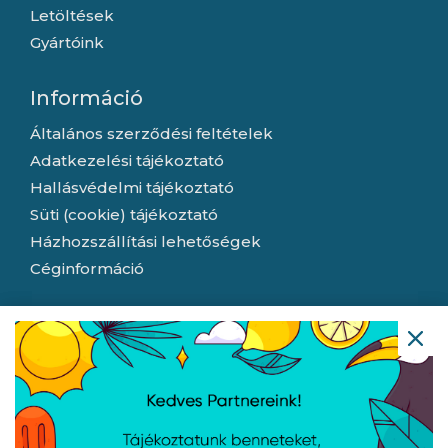
Letöltések
Gyártóink
Információ
Általános szerződési feltételek
Adatkezelési tájékoztató
Hallásvédelmi tájékoztató
Süti (cookie) tájékoztató
Házhozszállítási lehetőségek
Céginformáció
Nyitvatartás
Hétfő:
8:00 - 16:30
Kedd:
8:00 - 16:30
Szerda:
8:00 - 16:30
Csütörtök:
8:00 - 16:30