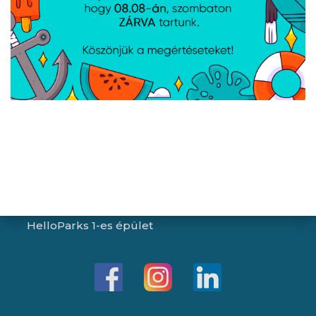
Péntek:
8:00 - 15:30
Garancia (P):
8:00 - 13:00
Kapcsolat
Iroda/ügyfélszolgálat:
1043 Budapest, Aradi utca 16-20.
E-mail:
info@expert.hu
RMA/raktár:
2151 Fót, Telkes Mária út 2.
HelloParks 1-es épület