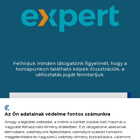
Felhívjuk minden látogatónk figyelmét, hogy a
honlapunkon található képek illusztrációk, a
változtatás jogát fenntartjuk.
Az Ön adatainak védelme fontos számunkra
Ahogy a legtöbb weboldal, a miénk is sütiket (cookie-kat) használ a
nagyobb felhasználói élmény érdekében. Ezt látogatóink adatainak
elemzésére, webhelyünk fejlesztésére, személyre szabott tartalom
megjelenítésére és nagyszerű webhely-élmény biztosítására, valamint