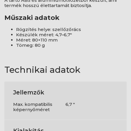
A tartó ABS és alumíniumötvözetből készült, ami
termék hosszú élettartamát biztosítja.
Műszaki adatok
Rögzítés helye: szellőzőrács
Készülék méret: 4,7–6,7"
Méret: 80×110 mm
Tömeg: 80 g
Technikai adatok
Jellemzők
Max. kompatibilis
6,7 "
képernyőméret
Kialakítás