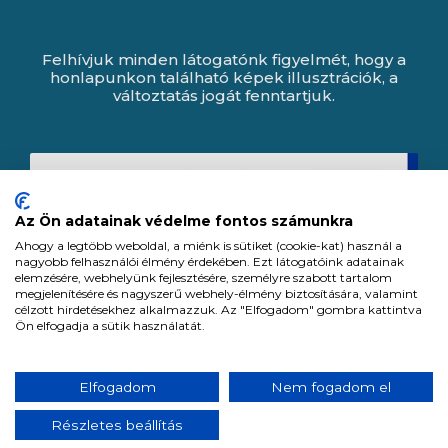
Felhívjuk minden látogatónk figyelmét, hogy a
honlapunkon található képek illusztrációk, a
változtatás jogát fenntartjuk.
Az Ön adatainak védelme fontos számunkra
Ahogy a legtöbb weboldal, a miénk is sütiket (cookie-kat) használ a
nagyobb felhasználói élmény érdekében. Ezt látogatóink adatainak
elemzésére, webhelyünk fejlesztésére, személyre szabott tartalom
megjelenítésére és nagyszerű webhely-élmény biztosítására, valamint
célzott hirdetésekhez alkalmazzuk. Az "Elfogadom" gombra kattintva
Ön elfogadja a sütik használatát.
Expert Zrt. © 1991 -
2026
.
Elfogadom
Nem fogadom el
Minden jog fenntartva. All rights reserved.
Részletes beállítás
Tervezte és készítette:
Vision-Software, az Octopus 8 ERP forgalmazója.