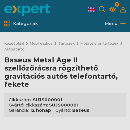
0
Kategóriák
Menü
Kezdőoldal
Mobil eszköz
Tartozék
Mobiltelefon tartozék
Autós tartó
Baseus Metal Age II
szellőzőrácsra rögzíthető
gravitációs autós telefontartó,
fekete
Cikkszám:
SUJS000001
Gyártói cikkszám:
SUJS000001
Garancia:
12 hónap
Gyártó:
Baseus