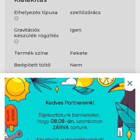
Elhelyezés típusa
szellőzőrács
?
Gravitációs
Igen
készülék rögzítés
?
Termék színe
Fekete
Beépített töltő
Nem
A weboldalon esetlegesen előforduló elektronikus feltöltési,
technikai hibákért felelősséget nem vállalunk.
AJÁNLATUNKBÓL