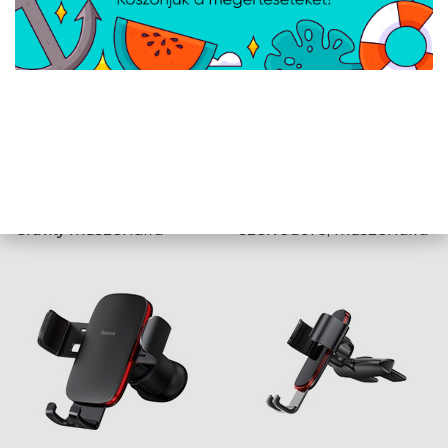
Baseus Osculum Type
Baseus Tank
Gravity műszerfalra
szélvédőre, műszerfalra
rögzíthető gravitációs
rögzíthető gravitációs
autós telefontartó,
autós telefontartó,
fekete
fekete