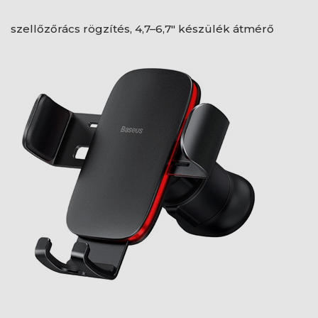
szellőzőrács rögzítés, 4,7–6,7" készülék átmérő