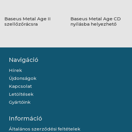
Baseus Metal Age II
Baseus Metal Age CD
szellőzőrácsra
nyílásba helyezhető
rögzíthető gravitációs
gravitációs autós
autós telefontartó,
telefontartó, fekete
fekete
Navigáció
Hírek
Újdonságok
Kapcsolat
Letöltések
Gyártóink
Információ
Általános szerződési feltételek