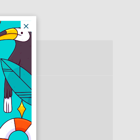
9 "
jtámla
en
kete
em