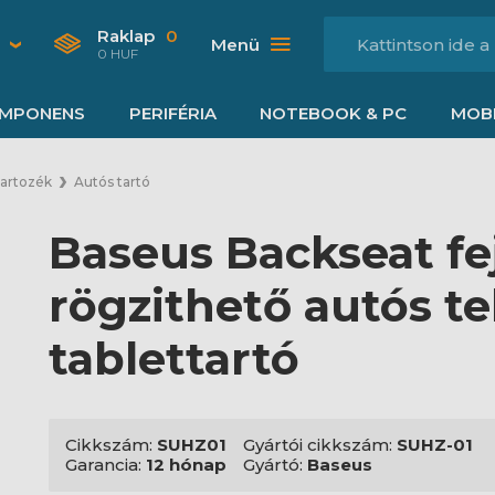
Raklap
0
Menü
0 HUF
MPONENS
PERIFÉRIA
NOTEBOOK & PC
MOBI
tartozék
Autós tartó
Baseus Backseat fe
rögzithető autós te
tablettartó
Cikkszám:
SUHZ01
Gyártói cikkszám:
SUHZ-01
Garancia:
12 hónap
Gyártó:
Baseus