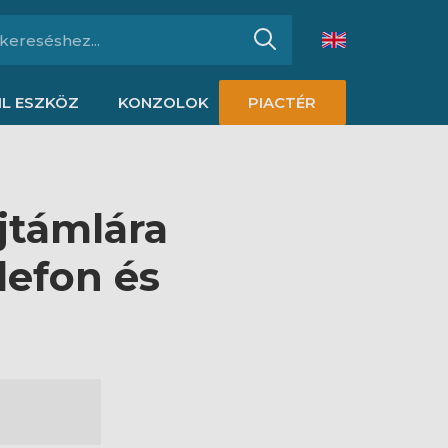
L ESZKÖZ
KONZOLOK
PIACTÉR
jtámlára
lefon és