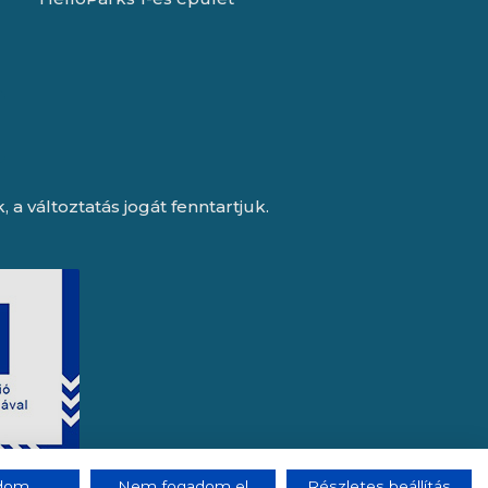
a változtatás jogát fenntartjuk.
adom
Nem fogadom el
Részletes beállítás