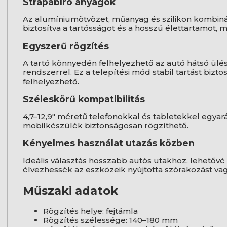
Strapabíró anyagok
Az alumíniumötvözet, műanyag és szilikon kombináci
biztosítva a tartósságot és a hosszú élettartamot, m
Egyszerű rögzítés
A tartó könnyedén felhelyezhető az autó hátsó ülésé
rendszerrel. Ez a telepítési mód stabil tartást biz
felhelyezhető.
Széleskörű kompatibilitás
4,7–12,9" méretű telefonokkal és tabletekkel egyará
mobilkészülék biztonságosan rögzíthető.
Kényelmes használat utazás közben
Ideális választás hosszabb autós utakhoz, lehetőv
élvezhessék az eszközeik nyújtotta szórakozást va
Műszaki adatok
Rögzítés helye: fejtámla
Rögzítés szélessége: 140–180 mm