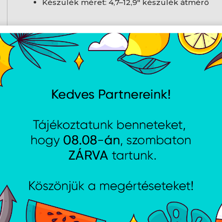
Készülék méret: 4,7–12,9" készülék átmérő
Technikai adatok
Jellemzők
Max. kompatibilis képernyőméret
12,
Kialakítás
Elhelyezés típusa
fe
?
Rugós készülék rögzítés
Ig
?
Termék színe
Fe
Beépített töltő
N