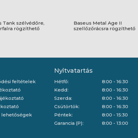
 Tank szélvédőre,
Baseus Metal Age II
falra rögzíthető
szellőzőrácsra rögzíthető
ciós autós telefontartó,
gravitációs autós telefontar
fekete
Nyitvatartás
dési feltételek
Hétfő:
8:00 - 16:30
jékoztató
Kedd:
8:00 - 16:30
ájékoztató
Szerda:
8:00 - 16:30
jékoztató
Csütörtök:
8:00 - 16:30
i lehetőségek
Péntek:
8:00 - 15:30
Garancia (P):
8:00 - 13:00