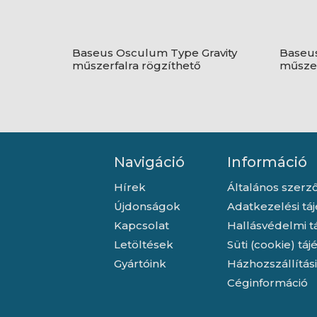
Baseus Osculum Type Gravity
Baseus
műszerfalra rögzíthető
műszer
gravitációs autós telefontartó,
gravitá
fekete
fekete
Navigáció
Információ
Hírek
Általános szerző
Újdonságok
Adatkezelési tá
Kapcsolat
Hallásvédelmi t
Letöltések
Süti (cookie) tá
Gyártóink
Házhozszállítás
Céginformáció