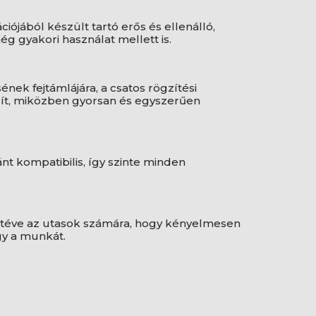
ójából készült tartó erős és ellenálló,
ég gyakori használat mellett is.
nek fejtámlájára, a csatos rögzítési
tosít, miközben gyorsan és egyszerűen
nt kompatibilis, így szinte minden
é téve az utasok számára, hogy kényelmesen
gy a munkát.