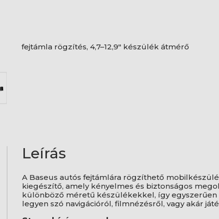
fejtámla rögzítés, 4,7–12,9" készülék átmérő
Leírás
A Baseus autós fejtámlára rögzíthető mobilkészülé
kiegészítő, amely kényelmes és biztonságos megold
különböző méretű készülékekkel, így egyszerűen h
legyen szó navigációról, filmnézésről, vagy akár ját