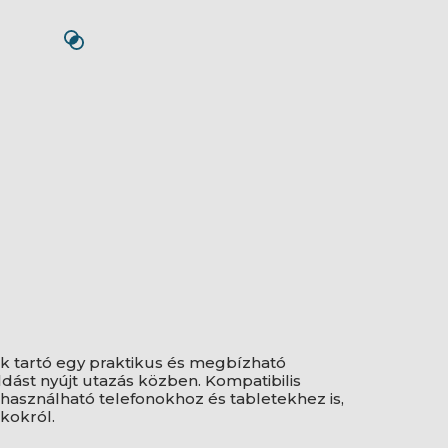
k tartó egy praktikus és megbízható
ást nyújt utazás közben. Kompatibilis
asználható telefonokhoz és tabletekhez is,
ékokról.