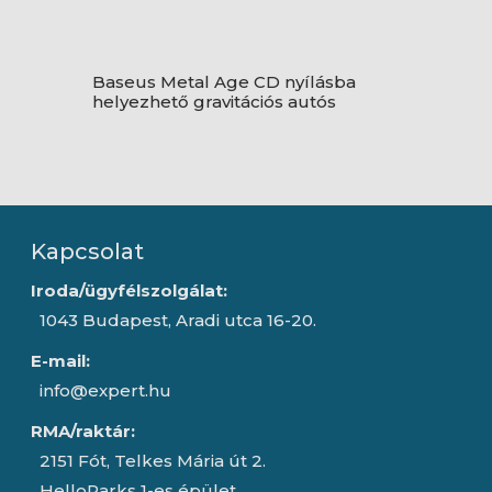
Baseus Metal Age CD nyílásba
helyezhető gravitációs autós
tó,
telefontartó, fekete
Kapcsolat
Iroda/ügyfélszolgálat:
1043 Budapest, Aradi utca 16-20.
E-mail:
info@expert.hu
RMA/raktár:
2151 Fót, Telkes Mária út 2.
HelloParks 1-es épület