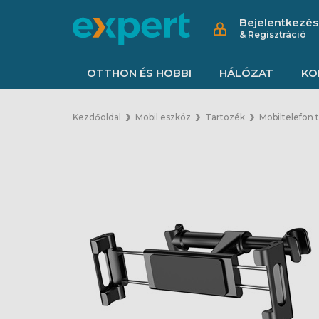
Bejelentkezés
& Regisztráció
OTTHON ÉS HOBBI
HÁLÓZAT
KO
Kezdőoldal
Mobil eszköz
Tartozék
Mobiltelefon 