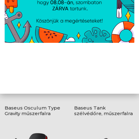
2 /
2
ELŐZŐ
AJÁNLATUNKBÓL
Baseus Osculum Type
Baseus Tank
Gravity műszerfalra
szélvédőre, műszerfalra
rögzíthető gravitációs
rögzíthető gravitációs
autós telefontartó,
autós telefontartó,
fekete
fekete