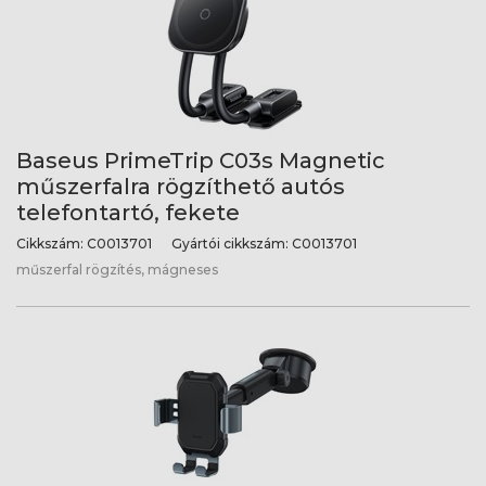
Baseus PrimeTrip C03s Magnetic
műszerfalra rögzíthető autós
telefontartó, fekete
Cikkszám:
C0013701
Gyártói cikkszám:
C0013701
műszerfal rögzítés, mágneses