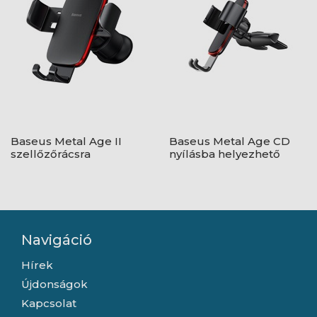
Baseus Metal Age II
Baseus Metal Age CD
szellőzőrácsra
nyílásba helyezhető
rögzíthető gravitációs
gravitációs autós
autós telefontartó,
telefontartó, fekete
fekete
Navigáció
Hírek
Újdonságok
Kapcsolat