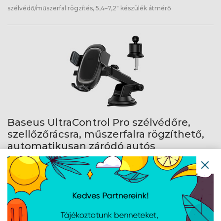
szélvédő/műszerfal rögzítés, 5,4–7,2" készülék átmérő
Baseus UltraControl Pro szélvédőre,
szellőzőrácsra, műszerfalra rögzíthető,
automatikusan záródó autós
telefontartó
Cikkszám:
C4035160011300
Gyártói cikkszám:
C40351600113-00
szélvédő/szellőzőrács/műszerfal rögzítés, 5,4–7,2" készülék átmérő