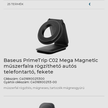
25 TERMÉK
Baseus PrimeTrip C02 Mega Magnetic
műszerfalra rögzíthető autós
telefontartó, fekete
Cikkszám:
C4016900211300
Gyártói cikkszám:
C40169002113-00
műszerfal rögzítés, mágneses, tartozék mágnesgyűrű