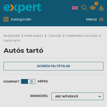
0
Kategóriák
Menü
Kezdőoldal
Mobil eszköz
Tartozék
Mobiltelefon tartozék
Autós tartó
Autós tartó
SZŰRÉSI FELTÉTELEK
KÉPES
RENDEZÉS: