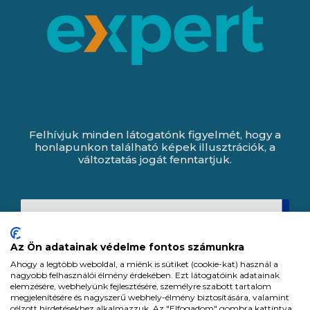
Felhívjuk minden látogatónk figyelmét, hogy a
honlapunkon található képek illusztrációk, a
változtatás jogát fenntartjuk.
Az Ön adatainak védelme fontos számunkra
Ahogy a legtöbb weboldal, a miénk is sütiket (cookie-kat) használ a
nagyobb felhasználói élmény érdekében. Ezt látogatóink adatainak
elemzésére, webhelyünk fejlesztésére, személyre szabott tartalom
megjelenítésére és nagyszerű webhely-élmény biztosítására, valamint
célzott hirdetésekhez alkalmazzuk. Az "Elfogadom" gombra kattintva