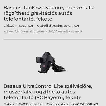
Baseus Tank szélvédőre, műszerfalra
rögzíthető gravitációs autós
telefontartó, fekete
Cikkszám:
SUYLTK01
Gyártói cikkszám:
SUYL-TK01
szélvédő/műszerfal rögzítés, 4,7–6,5" készülék átmérő
Baseus UltraControl Lite szélvédőre,
műszerfalra rögzíthető autós
telefontartó (FC Bayern), fekete
Cikkszám:
C40351700113Z1
Gyártói cikkszám:
C40351700113-Z1