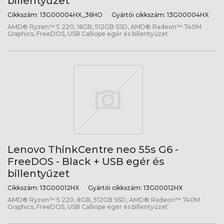
billentyűzet
Cikkszám:
13G00004HX_36HO
Gyártói cikkszám:
13G00004HX
AMD® Ryzen™ 5 220, 16GB, 512GB SSD, AMD® Radeon™ 740M
Graphics, FreeDOS, USB Calliope egér és billentyűzet
Lenovo ThinkCentre neo 55s G6 -
FreeDOS - Black + USB egér és
billentyűzet
Cikkszám:
13G00012HX
Gyártói cikkszám:
13G00012HX
AMD® Ryzen™ 5 220, 8GB, 512GB SSD, AMD® Radeon™ 740M
Graphics, FreeDOS, USB Calliope egér és billentyűzet