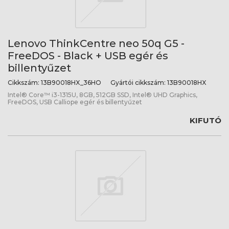
Lenovo ThinkCentre neo 50q G5 -
FreeDOS - Black + USB egér és
billentyűzet
Cikkszám:
13B90018HX_36HO
Gyártói cikkszám:
13B90018HX
Intel® Core™ i3-1315U, 8GB, 512GB SSD, Intel® UHD Graphics,
FreeDOS, USB Calliope egér és billentyűzet
KIFUTÓ