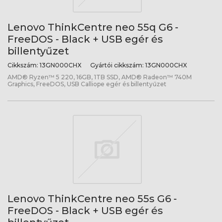
Lenovo ThinkCentre neo 55q G6 -
FreeDOS - Black + USB egér és
billentyűzet
Cikkszám:
13GN000CHX
Gyártói cikkszám:
13GN000CHX
AMD® Ryzen™ 5 220, 16GB, 1TB SSD, AMD® Radeon™ 740M
Graphics, FreeDOS, USB Calliope egér és billentyűzet
Lenovo ThinkCentre neo 55s G6 -
FreeDOS - Black + USB egér és