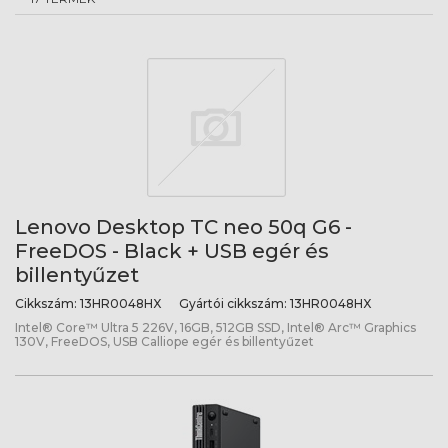
Lenovo Desktop TC neo 50q G6 -
FreeDOS - Black + USB egér és
billentyűzet
Cikkszám:
13HR0048HX
Gyártói cikkszám:
13HR0048HX
Intel® Core™ Ultra 5 226V, 16GB, 512GB SSD, Intel® Arc™ Graphics
130V, FreeDOS, USB Calliope egér és billentyűzet