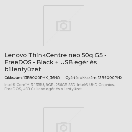
Lenovo ThinkCentre neo 50q G5 -
FreeDOS - Black + USB egér és
billentyűzet
Cikkszám:
13B9000PHX_36HO
Gyártói cikkszám:
13B9000PHX
Intel® Core™ i3-1315U, 8GB, 256GB SSD, Intel® UHD Graphics,
FreeDOS, USB Calliope egér és billentyűzet