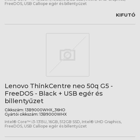
FreeDOS, USB Calliope egér és billentyűzet
KIFUTÓ
Lenovo ThinkCentre neo 50q G5 -
FreeDOS - Black + USB egér és
billentyűzet
Cikkszám:
13B9000WHX_36HO
Gyártói cikkszám:
13B9000WHX
Intel® Core™ i3-1315U, 16GB, 512GB SSD, Intel® UHD Graphics,
FreeDOS, USB Calliope egér és billentyűzet