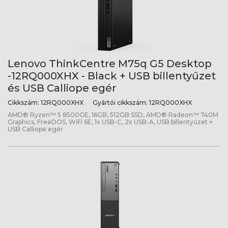
Lenovo ThinkCentre M75q G5 Desktop
-12RQ000XHX - Black + USB billentyűzet
és USB Calliope egér
Cikkszám:
12RQ000XHX
Gyártói cikkszám:
12RQ000XHX
AMD® Ryzen™ 5 8500GE, 16GB, 512GB SSD, AMD® Radeon™ 740M
Graphics, FreeDOS, WiFi 6E, 1x USB-C, 2x USB-A, USB billentyűzet +
USB Calliope egér