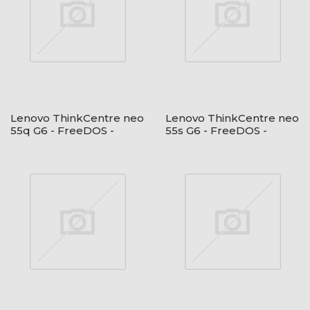
Lenovo ThinkCentre neo
Lenovo ThinkCentre neo
55q G6 - FreeDOS -
55s G6 - FreeDOS -
Black + USB egér és
Black + USB egér és
billentyűzet
billentyűzet