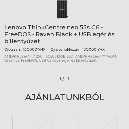
Lenovo ThinkCentre neo 55s G6 -
FreeDOS - Raven Black + USB egér és
billentyűzet
Cikkszám:
13G0001YHX
Gyártói cikkszám:
13G0001YHX
AMD® Ryzen™ 7 250, 16GB, 512GB SSD, AMD® Radeon™ 740M
Graphics, FreeDOS, USB Calliope egér és billentyűzet
1 /
1
AJÁNLATUNKBÓL