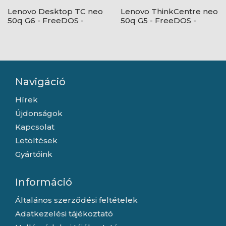
Lenovo Desktop TC neo
Lenovo ThinkCentre neo
50q G6 - FreeDOS -
50q G5 - FreeDOS -
Black + USB egér és
Black + USB egér és
billentyűzet
billentyűzet
Navigáció
Hírek
Újdonságok
Kapcsolat
Letöltések
Gyártóink
Információ
Általános szerződési feltételek
Adatkezelési tájékoztató