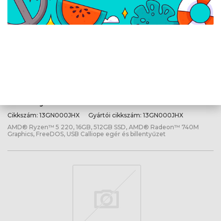
Lenovo ThinkCentre neo 55q G6 -
FreeDOS - Black + USB egér és
billentyűzet
Cikkszám:
13GN000JHX
Gyártói cikkszám:
13GN000JHX
AMD® Ryzen™ 5 220, 16GB, 512GB SSD, AMD® Radeon™ 740M
Graphics, FreeDOS, USB Calliope egér és billentyűzet