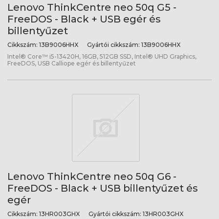
Lenovo ThinkCentre neo 50q G5 -
FreeDOS - Black + USB egér és
billentyűzet
Cikkszám:
13B9006HHX
Gyártói cikkszám:
13B9006HHX
Intel® Core™ i5-13420H, 16GB, 512GB SSD, Intel® UHD Graphics,
FreeDOS, USB Calliope egér és billentyűzet
Lenovo ThinkCentre neo 50q G6 -
FreeDOS - Black + USB billentyűzet és
egér
Cikkszám:
13HR003GHX
Gyártói cikkszám:
13HR003GHX