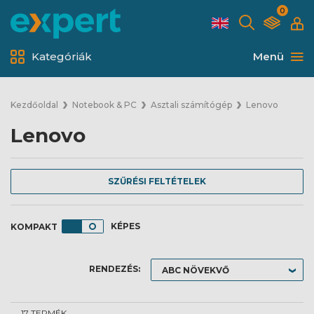
0
Kategóriák
Menü
Kezdőoldal
Notebook & PC
Asztali számítógép
Lenovo
Lenovo
SZŰRÉSI FELTÉTELEK
KÉPES
RENDEZÉS:
17 TERMÉK