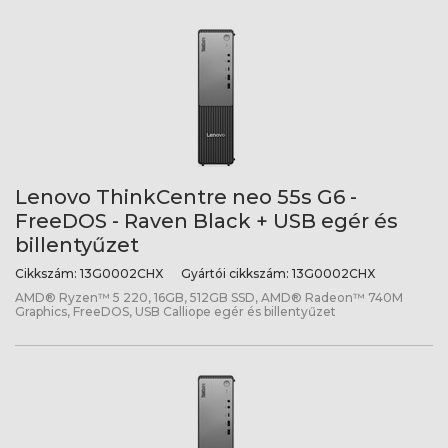
Lenovo ThinkCentre neo 55s G6 -
FreeDOS - Raven Black + USB egér és
billentyűzet
Cikkszám:
13G0002CHX
Gyártói cikkszám:
13G0002CHX
AMD® Ryzen™ 5 220, 16GB, 512GB SSD, AMD® Radeon™ 740M
Graphics, FreeDOS, USB Calliope egér és billentyűzet