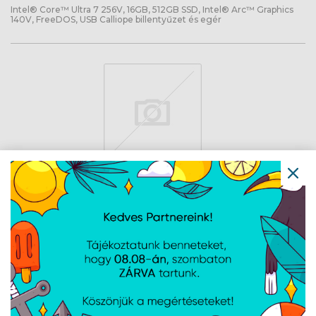
Intel® Core™ Ultra 7 256V, 16GB, 512GB SSD, Intel® Arc™ Graphics
140V, FreeDOS, USB Calliope billentyűzet és egér
Lenovo ThinkCentre neo 55q G6 -
FreeDOS - Black + USB egér és
billentyűzet
Cikkszám:
13GN000QHX
Gyártói cikkszám:
13GN000QHX
AMD® Ryzen™ 5 220, 8GB, 512GB SSD, AMD® Radeon™ 740M
Graphics, FreeDOS, USB Calliope egér és billentyűzet