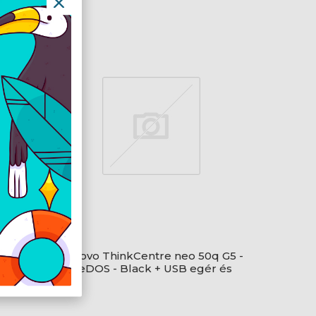
q G6 -
Lenovo ThinkCentre neo 50q G5 -
ér és
FreeDOS - Black + USB egér és
billentyűzet