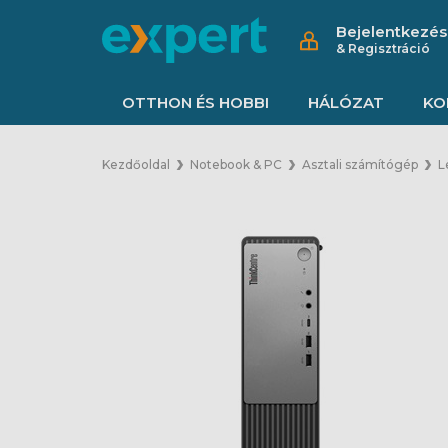
Bejelentkezés
& Regisztráció
OTTHON ÉS HOBBI
HÁLÓZAT
KO
Kezdőoldal
Notebook & PC
Asztali számítógép
L