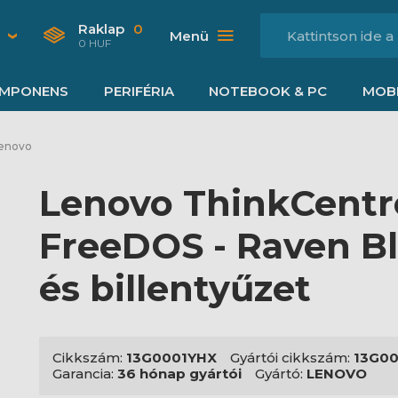
Raklap
0
Menü
0 HUF
MPONENS
PERIFÉRIA
NOTEBOOK & PC
MOBI
enovo
Lenovo ThinkCentre
FreeDOS - Raven Bl
és billentyűzet
Cikkszám:
13G0001YHX
Gyártói cikkszám:
13G0
Garancia:
36 hónap gyártói
Gyártó:
LENOVO