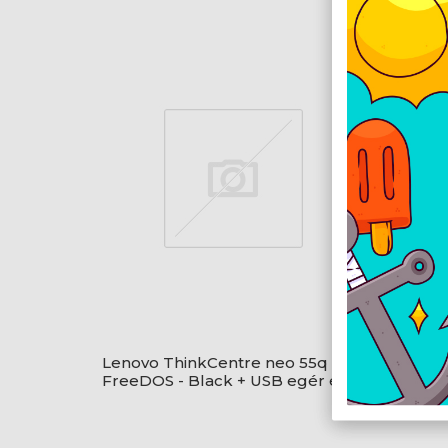
Lenovo ThinkCentre neo 55q G6 -
Lenovo
FreeDOS - Black + USB egér és
FreeDO
billentyűzet
billen