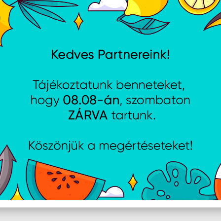
 ThinkCentre neo 55s G6 -
Lenovo Desktop TC neo 50
S - Black + USB egér és
FreeDOS - Black + USB eg
tyűzet
billentyűzet