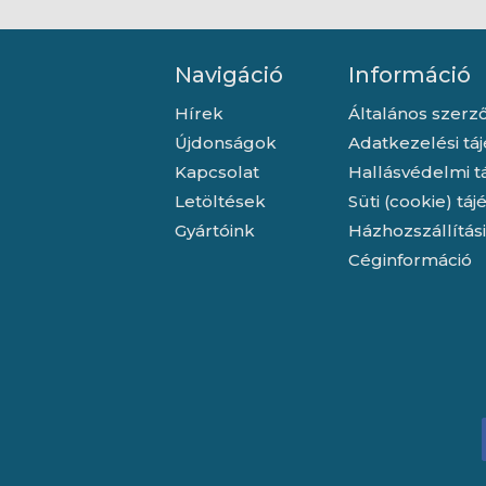
Navigáció
Információ
Hírek
Általános szerző
Újdonságok
Adatkezelési tá
Kapcsolat
Hallásvédelmi t
Letöltések
Süti (cookie) tá
Gyártóink
Házhozszállítás
Céginformáció