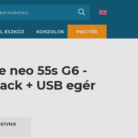
L ESZKÖZ
KONZOLOK
PIACTÉR
 neo 55s G6 -
ack + USB egér
001YHX