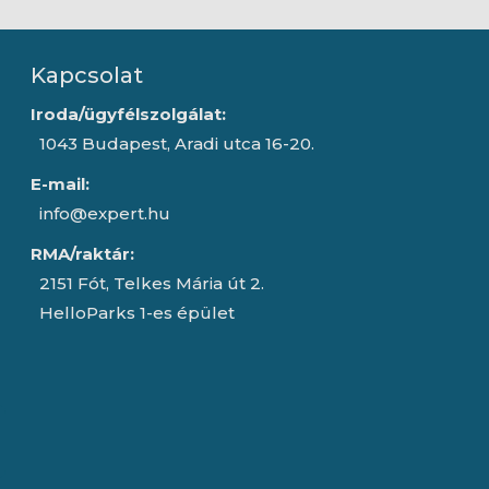
Kapcsolat
Iroda/ügyfélszolgálat:
1043 Budapest, Aradi utca 16-20.
E-mail:
info@expert.hu
RMA/raktár:
2151 Fót, Telkes Mária út 2.
HelloParks 1-es épület