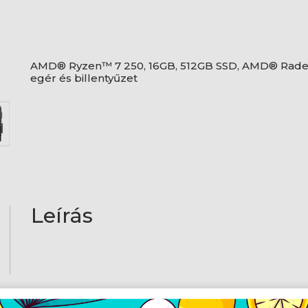
AMD® Ryzen™ 7 250, 16GB, 512GB SSD, AMD® Radeo
egér és billentyűzet
Leírás
AJÁNLATUNKBÓL